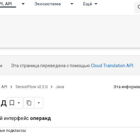
I, API
Экосистема
Ещё
Эта страница переведена с помощью
Cloud Translation API
.
, API
TensorFlow v2.2.0
Java
Эта информац
нд
й интерфейс
операнд
ные подклассы