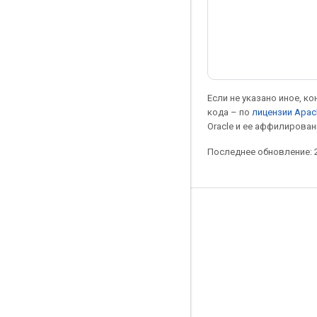
Если не указано иное, к
кода – по
лицензии Apac
Oracle и ее аффилирован
Последнее обновление: 2
Мы в социальных сетях
Блог
Форум
GitHub
Twitter