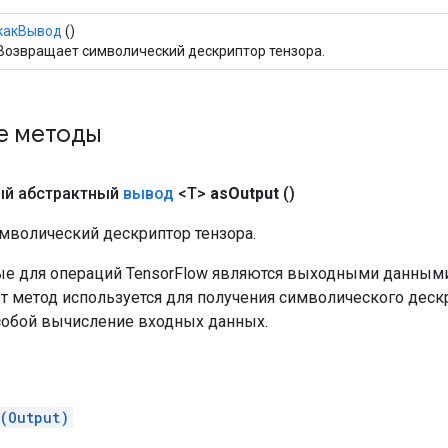
какВывод
()
Возвращает символический дескриптор тензора.
е методы
й абстрактный
вывод
<T>
as
Output
()
мволический дескриптор тензора.
е для операций TensorFlow являются выходными данными
от метод используется для получения символического деск
собой вычисление входных данных.
(Output)