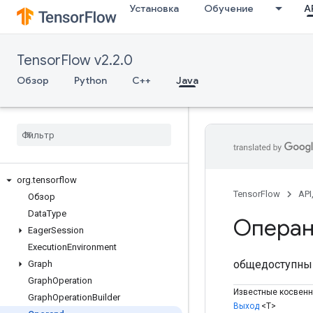
Установка
Обучение
AP
TensorFlow v2.2.0
Обзор
Python
C++
Java
org
.
tensorflow
TensorFlow
API
Обзор
Data
Type
Опера
Eager
Session
Execution
Environment
общедоступны
Graph
Graph
Operation
Известные косвен
Graph
Operation
Builder
Выход
<Т>