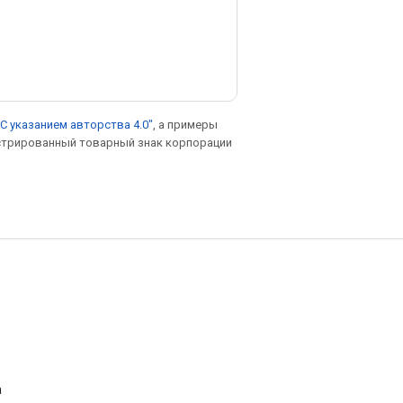
С указанием авторства 4.0"
, а примеры
гистрированный товарный знак корпорации
а