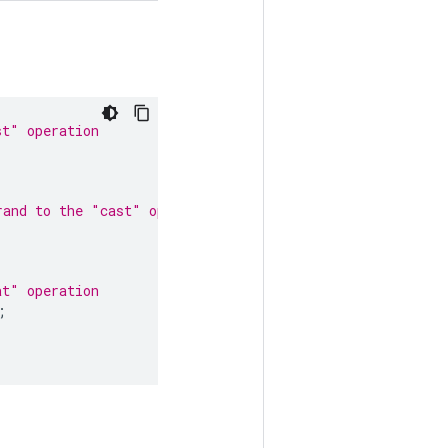
st" operation
rand to the "cast" operation
at" operation
;