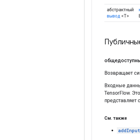
абстрактный
вывод
<T>
Публичны
общедоступны
Возвращает си
Входные данны
TensorFlow. Эт
представляет 
См
.
также
addInput