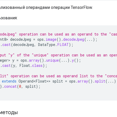
ализованный операндами операции TensorFlow.
зования:
odeJpeg" operation can be used as an operand to the "ca
nt8>
decodeJpeg
=
ops
.
image
().
decodeJpeg
(...);
).
cast
(
decodeJpeg
,
DataType
.
FLOAT
);
put "y" of the "unique" operation can be used as an ope
eger>
y
=
ops
.
array
().
unique
(...).
y
();
).
cast
(
y
,
Float
.
class
);
lit" operation can be used as operand list to the "conc
extends
Operand<Float>
>
split
=
ops
.
array
().
split
(...)
).
concat
(
0
,
split
);
методы