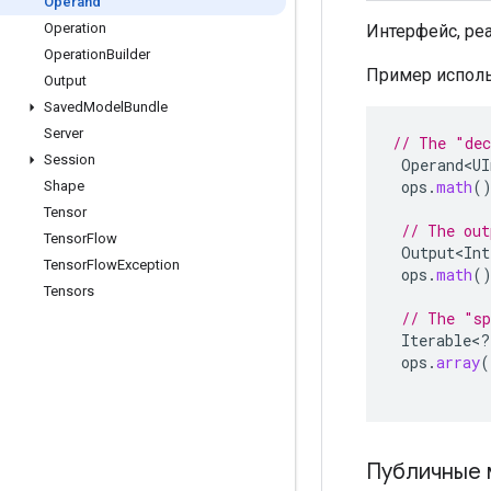
Operand
Operation
Интерфейс, ре
Operation
Builder
Пример исполь
Output
Saved
Model
Bundle
Server
// The "dec
Session
Operand<UI
ops
.
math
(
Shape
Tensor
// The out
Tensor
Flow
Output<Int
Tensor
Flow
Exception
ops
.
math
(
Tensors
// The "sp
Iterable
<
?
ops
.
array
(
Публичные 