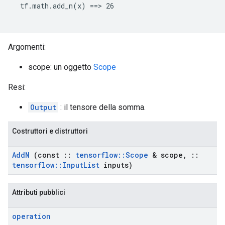
  tf.math.add_n(x) ==> 26

Argomenti:
scope: un oggetto
Scope
Resi:
Output
: il tensore della somma.
Costruttori e distruttori
Add
N
(const
::
tensorflow
::
Scope
& scope
,
::
tensorflow
::
Input
List
inputs)
Attributi pubblici
operation