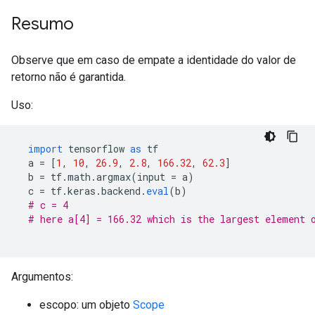
Resumo
Observe que em caso de empate a identidade do valor de
retorno não é garantida.
Uso:
import
 tensorflow 
as
 tf
  a 
=
[
1
,
10
,
26.9
,
2.8
,
166.32
,
62.3
]
  b 
=
 tf
.
math
.
argmax
(
input 
=
 a
)
  c 
=
 tf
.
keras
.
backend
.
eval
(
b
)
# c = 4
# here a[4] = 166.32 which is the largest element 
Argumentos:
escopo: um objeto
Scope