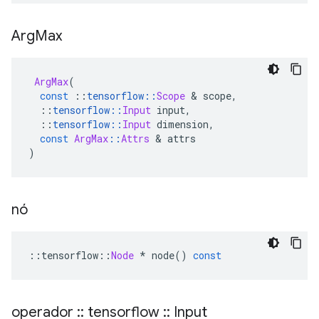
Arg
Max
ArgMax
(
const
::
tensorflow
::
Scope
&
 scope
,
::
tensorflow
::
Input
 input
,
::
tensorflow
::
Input
 dimension
,
const
ArgMax
::
Attrs
&
 attrs
)
nó
::
tensorflow
::
Node
*
 node
()
const
operador
::
tensorflow
::
Input