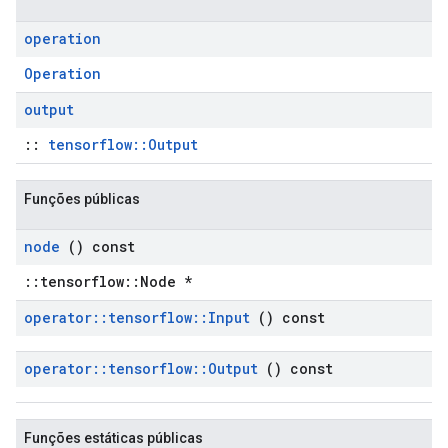
operation
Operation
output
::
tensorflow::Output
Funções públicas
node
() const
::tensorflow::Node *
operator
::
tensorflow
::
Input
() const
operator
::
tensorflow
::
Output
() const
Funções estáticas públicas