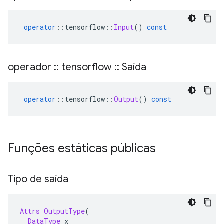
operator
::
tensorflow
::
Input
()
const
operador
::
tensorflow
::
Saída
operator
::
tensorflow
::
Output
()
const
Funções estáticas públicas
Tipo de saída
Attrs
OutputType
(
DataType
 x