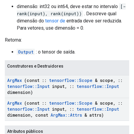
dimensão: int32 ou int64, deve estar no intervalo
[-
rank(input), rank(input))
. Descreve qual
dimensão do
tensor de
entrada deve ser reduzida.
Para vetores, use dimensão = 0.
Retorna:
Output
: o tensor de saída.
Construtores e Destruidores
Arg
Max
(const
::
tensorflow
::
Scope
& scope
,
::
tensorflow
::
Input
input
,
::
tensorflow
::
Input
dimension)
Arg
Max
(const
::
tensorflow
::
Scope
& scope
,
::
tensorflow
::
Input
input
,
::
tensorflow
::
Input
dimension
,
const
Arg
Max
::
Attrs
& attrs)
Atributos públicos