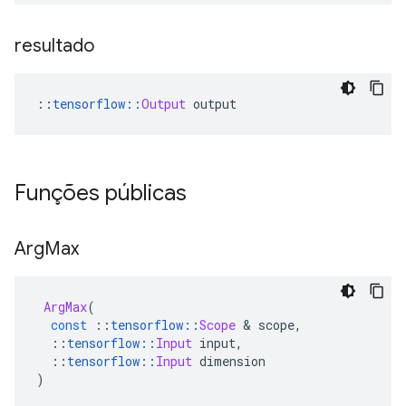
resultado
::
tensorflow
::
Output
 output
Funções públicas
Arg
Max
ArgMax
(
const
::
tensorflow
::
Scope
&
 scope
,
::
tensorflow
::
Input
 input
,
::
tensorflow
::
Input
 dimension
)