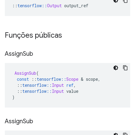
::
tensorflow
::
Output
 output_ref
Funções públicas
Assign
Sub
AssignSub
(
const
::
tensorflow
::
Scope
&
 scope
,
::
tensorflow
::
Input
ref
,
::
tensorflow
::
Input
 value
)
Assign
Sub