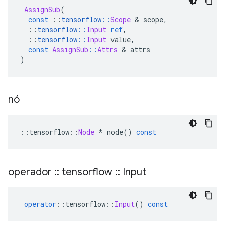
AssignSub
(
const
::
tensorflow
::
Scope
&
 scope
,
::
tensorflow
::
Input
ref
,
::
tensorflow
::
Input
 value
,
const
AssignSub
::
Attrs
&
 attrs
)
nó
::
tensorflow
::
Node
*
 node
()
const
operador
::
tensorflow
::
Input
operator
::
tensorflow
::
Input
()
const