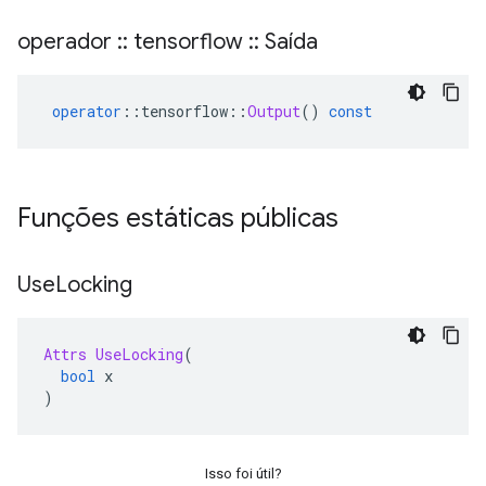
operador
::
tensorflow
::
Saída
operator
::
tensorflow
::
Output
()
const
Funções estáticas públicas
Use
Locking
Attrs
UseLocking
(
bool
 x
)
Isso foi útil?