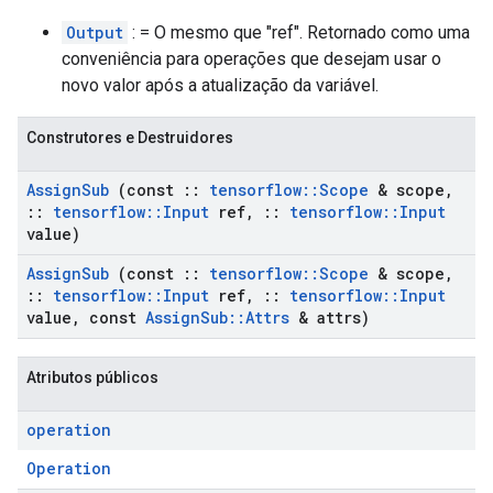
Output
: = O mesmo que "ref". Retornado como uma
conveniência para operações que desejam usar o
novo valor após a atualização da variável.
Construtores e Destruidores
Assign
Sub
(const
::
tensorflow
::
Scope
& scope
,
::
tensorflow
::
Input
ref
,
::
tensorflow
::
Input
value)
Assign
Sub
(const
::
tensorflow
::
Scope
& scope
,
::
tensorflow
::
Input
ref
,
::
tensorflow
::
Input
value
,
const
Assign
Sub
::
Attrs
& attrs)
Atributos públicos
operation
Operation