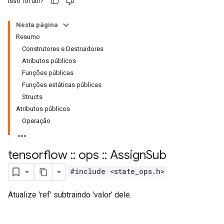
Isso foi útil?
Nesta página
Resumo
Construtores e Destruidores
Atributos públicos
Funções públicas
Funções estáticas públicas
Structs
Atributos públicos
Operação
tensorflow
::
ops
::
Assign
Sub
#include <state_ops.h>
Atualize 'ref' subtraindo 'valor' dele.