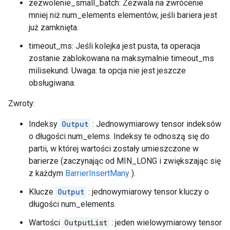
zezwolenie_small_batch: Zezwala na zwrócenie
mniej niż num_elements elementów, jeśli bariera jest
już zamknięta.
timeout_ms: Jeśli kolejka jest pusta, ta operacja
zostanie zablokowana na maksymalnie timeout_ms
milisekund. Uwaga: ta opcja nie jest jeszcze
obsługiwana.
Zwroty:
Indeksy
Output
: Jednowymiarowy tensor indeksów
o długości num_elems. Indeksy te odnoszą się do
partii, w której wartości zostały umieszczone w
barierze (zaczynając od MIN_LONG i zwiększając się
z każdym
BarrierInsertMany
).
Klucze
Output
: jednowymiarowy tensor kluczy o
długości num_elements.
Wartości
OutputList
: jeden wielowymiarowy tensor