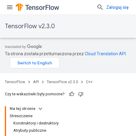
Zaloguj się
TensorFlow v2.3.0
Ta strona została przetłumaczona przez
Cloud Translation API
.
TensorFlow
API
TensorFlow v2.3.0
C++
Czy te wskazówki były pomocne?
Na tej stronie
Streszczenie
Konstruktory i destruktory
Atrybuty publiczne