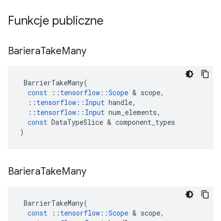
Funkcje publiczne
Bariera
Take
Many
BarrierTakeMany
(
const
::
tensorflow
::
Scope
&
scope
,
::
tensorflow
::
Input
handle
,
::
tensorflow
::
Input
num_elements
,
const
DataTypeSlice
&
component_types
)
Bariera
Take
Many
BarrierTakeMany
(
const
::
tensorflow
::
Scope
&
scope
,