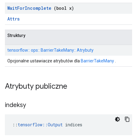
Wait
For
Incomplete
(bool x)
Attrs
Struktury
tensorflow:: ops:: BarrierTakeMany:: Atrybuty
Opcjonalne ustawiacze atrybutów dla
BarrierTakeMany
.
Atrybuty publiczne
indeksy
::
tensorflow::Output
 indices