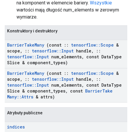
na komponent w elemencie bariery.
Wszystkie
wartości mają długość num_elements w zerowym
wymiarze.
Konstruktory i destruktory
Barrier
Take
Many
(const
::
tensorflow
::
Scope
&
scope
,
::
tensorflow
::
Input
handle
,
::
tensorflow
::
Input
num
_
elements
,
const Data
Type
Slice & component
_
types)
Barrier
Take
Many
(const
::
tensorflow
::
Scope
&
scope
,
::
tensorflow
::
Input
handle
,
::
tensorflow
::
Input
num
_
elements
,
const Data
Type
Slice & component
_
types
,
const
Barrier
Take
Many
::
Attrs
& attrs)
Atrybuty publiczne
indices