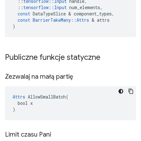
::
tensorflow
::
Input
handle
,
::
tensorflow
::
Input
num_elements
,
const
DataTypeSlice
&
component_types
,
const
BarrierTakeMany
::
Attrs
&
attrs
)
Publiczne funkcje statyczne
Zezwalaj na małą partię
Attrs
 AllowSmallBatch(

  bool x

)
Limit czasu Pani