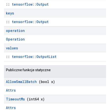
::
tensorflow::Output
keys
::
tensorflow::Output
operation
Operation
values
::
tensorflow::OutputList
Publiczne funkcje statyczne
Allow
Small
Batch
(bool x)
Attrs
Timeout
Ms
(int64 x)
Attrs