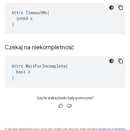
Attrs
 TimeoutMs(

  int64 x

)
Czekaj na niekompletność
Attrs
 WaitForIncomplete(

  bool x

)
Czy te wskazówki były pomocne?
O ile nie stwierdzono inaczej, treść tej strony jest objęta
licencją Creative