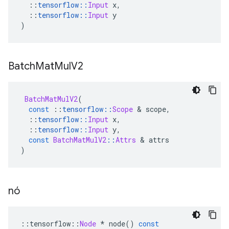
::
tensorflow
::
Input
 x
,
::
tensorflow
::
Input
 y
)
Batch
Mat
Mul
V2
BatchMatMulV2
(
const
::
tensorflow
::
Scope
&
 scope
,
::
tensorflow
::
Input
 x
,
::
tensorflow
::
Input
 y
,
const
BatchMatMulV2
::
Attrs
&
 attrs
)
nó
::
tensorflow
::
Node
*
 node
()
const