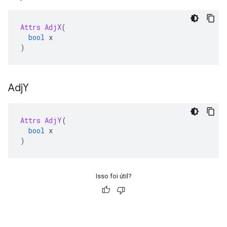
Attrs
AdjX
(
bool
 x
)
Adj
Y
Attrs
AdjY
(
bool
 x
)
Isso foi útil?