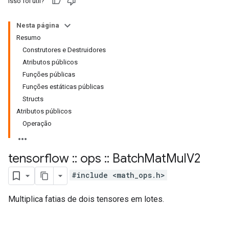
Isso foi útil?
Nesta página
Resumo
Construtores e Destruidores
Atributos públicos
Funções públicas
Funções estáticas públicas
Structs
Atributos públicos
Operação
tensorflow
::
ops
::
Batch
Mat
Mul
V2
#include <math_ops.h>
Multiplica fatias de dois tensores em lotes.