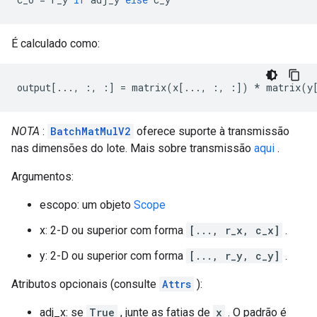
É calculado como:
output
[...,
:,
:]
=
 matrix
(
x
[...,
:,
:])
*
 matrix
(
y
NOTA
:
BatchMatMulV2
oferece suporte à transmissão
nas dimensões do lote. Mais sobre transmissão
aqui
.
Argumentos:
escopo: um objeto
Scope
x: 2-D ou superior com forma
[..., r_x, c_x]
.
y: 2-D ou superior com forma
[..., r_y, c_y]
.
Atributos opcionais (consulte
Attrs
):
adj_x: se
True
, junte as fatias de
x
. O padrão é