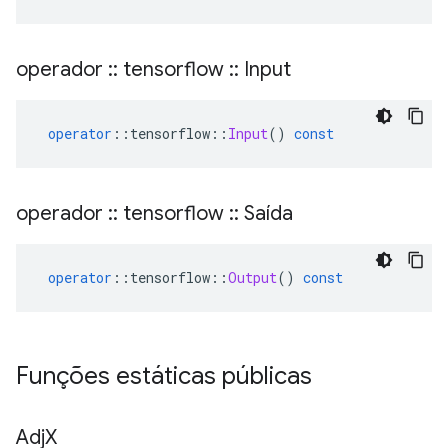
operador
::
tensorflow
::
Input
operator
::
tensorflow
::
Input
()
const
operador
::
tensorflow
::
Saída
operator
::
tensorflow
::
Output
()
const
Funções estáticas públicas
Adj
X