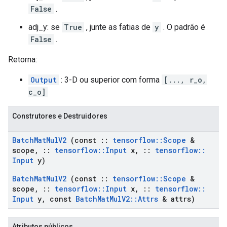
False
.
adj_y: se
True
, junte as fatias de
y
. O padrão é
False
.
Retorna:
Output
: 3-D ou superior com forma
[..., r_o,
c_o]
Construtores e Destruidores
Batch
Mat
Mul
V2
(const
::
tensorflow
::
Scope
&
scope
,
::
tensorflow
::
Input
x
,
::
tensorflow
::
Input
y)
Batch
Mat
Mul
V2
(const
::
tensorflow
::
Scope
&
scope
,
::
tensorflow
::
Input
x
,
::
tensorflow
::
Input
y
,
const
Batch
Mat
Mul
V2
::
Attrs
& attrs)
Atributos públicos