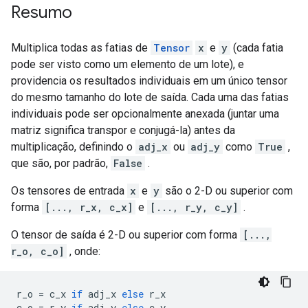
Resumo
Multiplica todas as fatias de
Tensor
x
e
y
(cada fatia
pode ser visto como um elemento de um lote), e
providencia os resultados individuais em um único tensor
do mesmo tamanho do lote de saída. Cada uma das fatias
individuais pode ser opcionalmente anexada (juntar uma
matriz significa transpor e conjugá-la) antes da
multiplicação, definindo o
adj_x
ou
adj_y
como
True
,
que são, por padrão,
False
.
Os tensores de entrada
x
e
y
são o 2-D ou superior com
forma
[..., r_x, c_x]
e
[..., r_y, c_y]
.
O tensor de saída é 2-D ou superior com forma
[...,
r_o, c_o]
, onde:
r_o 
=
 c_x 
if
 adj_x 
else
 r_x
c_o 
=
 r_y 
if
 adj_y 
else
 c_y