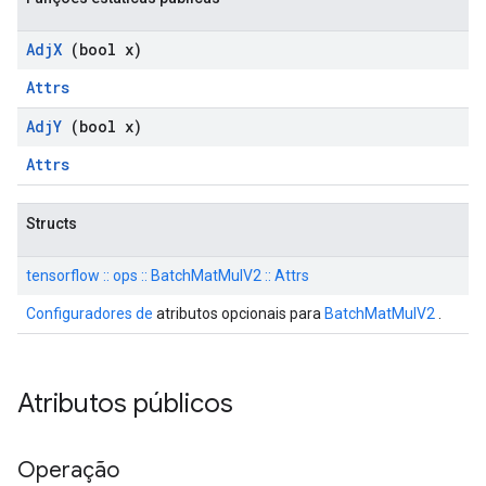
Adj
X
(bool x)
Attrs
Adj
Y
(bool x)
Attrs
Structs
tensorflow :: ops :: BatchMatMulV2 :: Attrs
Configuradores de
atributos opcionais para
BatchMatMulV2
.
Atributos públicos
Operação