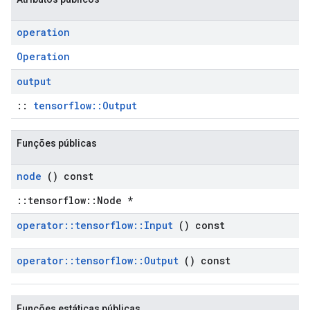
operation
Operation
output
::
tensorflow::Output
Funções públicas
node
() const
::tensorflow::Node *
operator
::
tensorflow
::
Input
() const
operator
::
tensorflow
::
Output
() const
Funções estáticas públicas