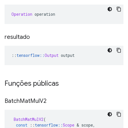
Operation
 operation
resultado
::
tensorflow
::
Output
 output
Funções públicas
Batch
Mat
Mul
V2
BatchMatMulV2
(
const
::
tensorflow
::
Scope
&
 scope
,