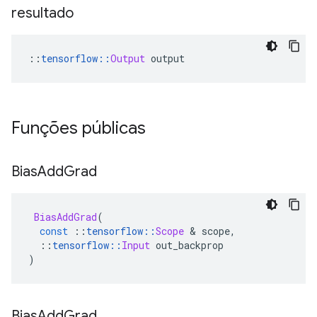
resultado
::
tensorflow
::
Output
 output
Funções públicas
Bias
Add
Grad
BiasAddGrad
(
const
::
tensorflow
::
Scope
&
 scope
,
::
tensorflow
::
Input
 out_backprop
)
Bias
Add
Grad