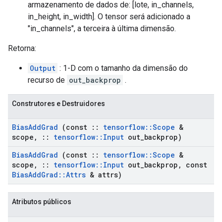
armazenamento de dados de: [lote, in_channels,
in_height, in_width]. O tensor será adicionado a
"in_channels", a terceira à última dimensão.
Retorna:
Output
: 1-D com o tamanho da dimensão do
recurso de
out_backprop
.
Construtores e Destruidores
Bias
Add
Grad
(const
::
tensorflow
::
Scope
&
scope
,
::
tensorflow
::
Input
out
_
backprop)
Bias
Add
Grad
(const
::
tensorflow
::
Scope
&
scope
,
::
tensorflow
::
Input
out
_
backprop
,
const
Bias
Add
Grad
::
Attrs
& attrs)
Atributos públicos