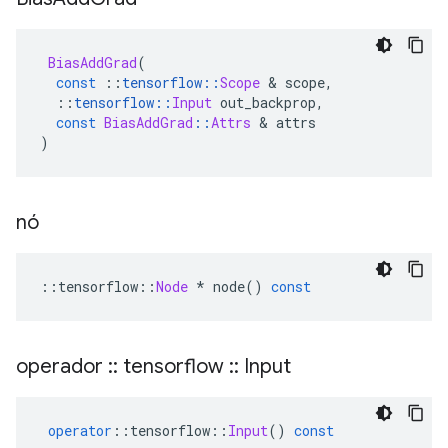
BiasAddGrad
(
const
::
tensorflow
::
Scope
&
 scope
,
::
tensorflow
::
Input
 out_backprop
,
const
BiasAddGrad
::
Attrs
&
 attrs
)
nó
::
tensorflow
::
Node
*
 node
()
const
operador
::
tensorflow
::
Input
operator
::
tensorflow
::
Input
()
const