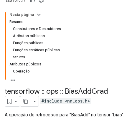
Isso foi útil?
Nesta página
Resumo
Construtores e Destruidores
Atributos públicos
Funções públicas
Funções estáticas públicas
Structs
Atributos públicos
Operação
tensorflow
::
ops
::
Bias
Add
Grad
#include <nn_ops.h>
A operação de retrocesso para "BiasAdd" no tensor "bias".