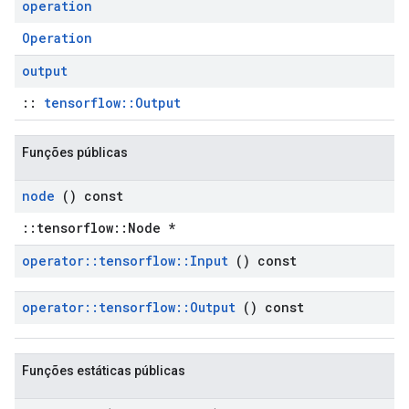
operation
Operation
output
::
tensorflow::Output
Funções públicas
node
() const
::tensorflow::Node *
operator
::
tensorflow
::
Input
() const
operator
::
tensorflow
::
Output
() const
Funções estáticas públicas