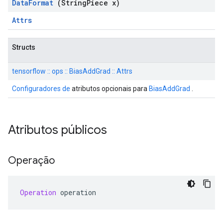
Data
Format
(String
Piece x)
Attrs
Structs
tensorflow :: ops :: BiasAddGrad :: Attrs
Configuradores de
atributos opcionais para
BiasAddGrad
.
Atributos públicos
Operação
Operation
 operation