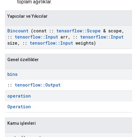
toplam ağırlıklar.
Yapıcılar ve Yıkıcılar
Bincount
(const
::
tensorflow
::
Scope
& scope
,
::
tensorflow
::
Input
arr
,
::
tensorflow
::
Input
size
,
::
tensorflow
::
Input
weights)
Genel özellikler
bins
::
tensorflow::Output
operation
Operation
Kamu işlevleri