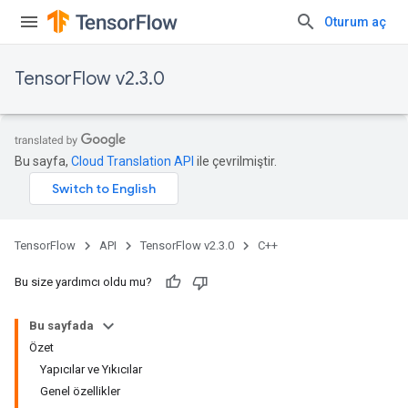
Oturum aç
TensorFlow v2.3.0
Bu sayfa,
Cloud Translation API
ile çevrilmiştir.
TensorFlow
API
TensorFlow v2.3.0
C++
Bu size yardımcı oldu mu?
Bu sayfada
Özet
Yapıcılar ve Yıkıcılar
Genel özellikler