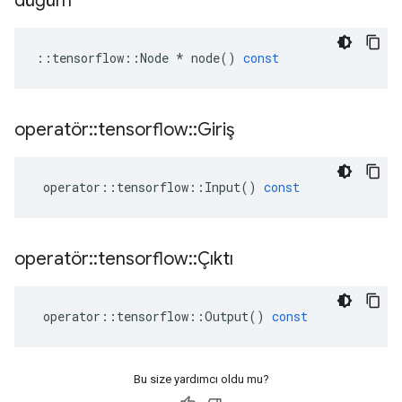
düğüm
::
tensorflow
::
Node
*
node
()
const
operatör
::
tensorflow
::
Giriş
operator
::
tensorflow
::
Input
()
const
operatör
::
tensorflow
::
Çıktı
operator
::
tensorflow
::
Output
()
const
Bu size yardımcı oldu mu?