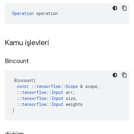
Operation
 operation
Kamu işlevleri
Bincount
Bincount
(
const
::
tensorflow
::
Scope
&
scope
,
::
tensorflow
::
Input
arr
,
::
tensorflow
::
Input
size
,
::
tensorflow
::
Input
weights
)