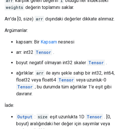
arr
karşılık gelen değerin
i
olduğu her indeksteki
weights
değerin toplamını saklar.
Arr'da [0, size)
arr
dışındaki değerler dikkate alınmaz.
Argümanlar:
kapsam: Bir
Kapsam
nesnesi
arr: int32
Tensor
.
boyut: negatif olmayan int32 skaler
Tensor
.
ağırlıklar:
arr
ile aynı şekle sahip bir int32, int64,
float32 veya float64
Tensor
veya uzunluk-0
Tensor
; bu durumda tüm ağırlıklar 1'e eşit gibi
davranır.
İade:
Output
:
size
eşit uzunlukta 1D
Tensor
. [0,
boyut) aralığındaki her değer için sayımlar veya