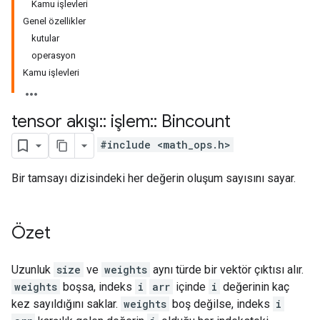
Kamu işlevleri
Genel özellikler
kutular
operasyon
Kamu işlevleri
tensor akışı
::
işlem
::
Bincount
#include <math_ops.h>
Bir tamsayı dizisindeki her değerin oluşum sayısını sayar.
Özet
Uzunluk
size
ve
weights
aynı türde bir vektör çıktısı alır.
weights
boşsa, indeks
i
arr
içinde
i
değerinin kaç
kez sayıldığını saklar.
weights
boş değilse, indeks
i