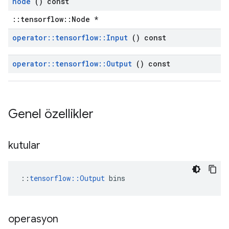
node
() const
::tensorflow::Node *
operator
::
tensorflow
::
Input
() const
operator
::
tensorflow
::
Output
() const
Genel özellikler
kutular
::
tensorflow::Output
 bins
operasyon