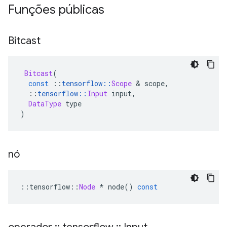
Funções públicas
Bitcast
Bitcast
(
const
::
tensorflow
::
Scope
&
 scope
,
::
tensorflow
::
Input
 input
,
DataType
 type
)
nó
::
tensorflow
::
Node
*
 node
()
const