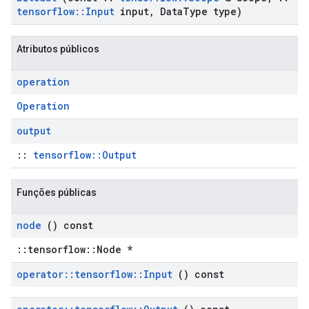
tensorflow
::
Input
input
,
Data
Type type)
Atributos públicos
operation
Operation
output
::
tensorflow::Output
Funções públicas
node
() const
::tensorflow::Node *
operator
::
tensorflow
::
Input
() const