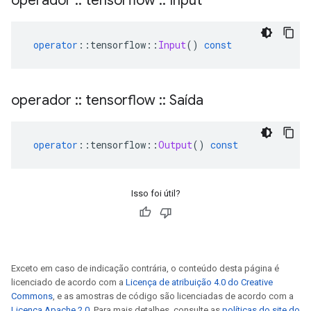
operador
::
tensorflow
::
Input
operator
::
tensorflow
::
Input
()
const
operador
::
tensorflow
::
Saída
operator
::
tensorflow
::
Output
()
const
Isso foi útil?
Exceto em caso de indicação contrária, o conteúdo desta página é
licenciado de acordo com a
Licença de atribuição 4.0 do Creative
Commons
, e as amostras de código são licenciadas de acordo com a
Licença Apache 2.0
. Para mais detalhes, consulte as
políticas do site do