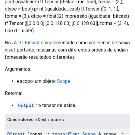
print (igualdade) tf.Tensor ([False True True], forma = (3,),
dtype = bool) print (igualdade_cast) tf.Tensor ([0. 1. 1.],
forma = (3,), dtipo = float32) impressão (igualdade_bitcast)
tf.Tensor ([[0 0 0 0] [0 0 128 63] [0 0 128 63]], forma = (3, 4),
tipo d = uint8)
NOTA
: O
Bitcast
é implementado como um elenco de baixo
nível, portanto, máquinas com diferentes ordens de endian
fornecerão resultados diferentes.
Argumentos:
escopo: um objeto
Scope
Retorna:
Output
: o tensor de saída.
Construtores e Destruidores
Bitcast
(const
::
tensorflow
::
Scope
& scope
,
::