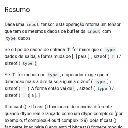
Resumo
Dada uma
input
tensor, esta operação retorna um tensor
que tem os mesmos dados de buffer da
input
com
type
dados.
Se o tipo de dados de entrada
T
for maior que o
type
dados de saída, a forma muda de [...] para [..., sizeof (
T
) /
sizeof (
type
)].
Se
T
for menor que
type
, o operador exige que a
dimensão mais à direita seja igual a sizeof (
type
) /
sizeof (
T
). A forma então vai de [..., sizeof (
type
) /
sizeof (
T
)] a [...].
tf.bitcast () e tf.cast () funcionam de maneira diferente
quando dtype real é lançado como um dtype complexo (por
exemplo, tf.complex64 ou tf.complex128), pois tf.cast ()
faz parte imaginária 0 enquanto tf.bitcast () fornece módulo