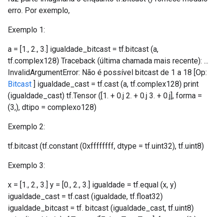
erro. Por exemplo,
Exemplo 1:
a = [1., 2., 3.] igualdade_bitcast = tf.bitcast (a,
tf.complex128) Traceback (última chamada mais recente): ...
InvalidArgumentError: Não é possível bitcast de 1 a 18 [Op:
Bitcast
] igualdade_cast = tf.cast (a, tf.complex128) print
(igualdade_cast) tf.Tensor ([1. + 0.j 2. + 0.j 3. + 0.j], forma =
(3,), dtipo = complexo128)
Exemplo 2:
tf.bitcast (tf.constant (0xffffffff, dtype = tf.uint32), tf.uint8)
Exemplo 3:
x = [1., 2., 3.] y = [0., 2., 3.] igualdade = tf.equal (x, y)
igualdade_cast = tf.cast (igualdade, tf.float32)
igualdade_bitcast = tf. bitcast (igualdade_cast, tf.uint8)