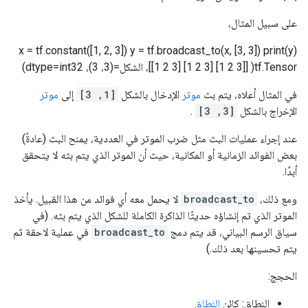
على سبيل المثال،
x = tf.constant([1, 2, 3]) y = tf.broadcast_to(x, [3, 3]) print(y)
tf.Tensor( [[1 2 3] [1 2 3] [1 2 3]]، الشكل=(3، 3)، dtype=int32)
في المثال أعلاه، يتم بث
موتر
الإدخال بالشكل
[1, 3]
إلى
موتر
الإخراج بالشكل
[3, 3]
.
عند إجراء عمليات البث مثل ضرب الموتر في العددية، يمنح البث (عادةً)
بعض الفوائد الزمانية أو المكانية، حيث أن الموتر الذي يتم بثه لا يتحقق
أبدًا.
ومع ذلك،
broadcast_to
لا يحمل معه أي فوائد من هذا القبيل. يأخذ
الموتر الذي تم إنشاؤه حديثًا الذاكرة الكاملة للشكل الذي يتم بثه. (في
سياق الرسم البياني، قد يتم دمج
broadcast_to
في عملية لاحقة ثم
يتم تحسينها بعد ذلك.)
الحجج:
النطاق: كائن
النطاق