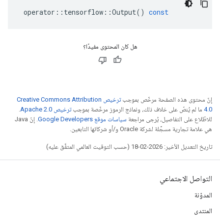
operator
::
tensorflow
::
Output
()
const
هل كان المحتوى مفيدًا؟
إنّ محتوى هذه الصفحة مرخّص بموجب
ترخيص Creative Commons Attribution
4.0‏
ما لم يُنصّ على خلاف ذلك، ونماذج الرموز مرخّصة بموجب
ترخيص Apache 2.0‏
.
للاطّلاع على التفاصيل، يُرجى مراجعة
سياسات موقع Google Developers‏
. إنّ Java
هي علامة تجارية مسجَّلة لشركة Oracle و/أو شركائها التابعين.
تاريخ التعديل الأخير: 2026-02-18 (حسب التوقيت العالمي المتفَّق عليه)
التواصل الاجتماعي
المدوّنة
المنتدى