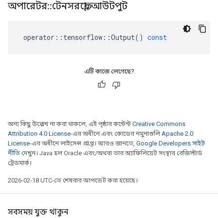
অপারেটর
::
টেনসরফ্লো
::
আউটপুট
operator
::
tensorflow
::
Output
()
const
এটি কাজে লেগেছে?
অন্য কিছু উল্লেখ না করা থাকলে, এই পৃষ্ঠার কন্টেন্ট
Creative Commons
Attribution 4.0 License
-এর অধীনে এবং কোডের নমুনাগুলি
Apache 2.0
License
-এর অধীনে লাইসেন্স প্রাপ্ত। আরও জানতে,
Google Developers সাইট
নীতি
দেখুন। Java হল Oracle এবং/অথবা তার অ্যাফিলিয়েট সংস্থার রেজিস্টার্ড
ট্রেডমার্ক।
2026-02-18 UTC-তে শেষবার আপডেট করা হয়েছে।
সবসময় যুক্ত থাকুন