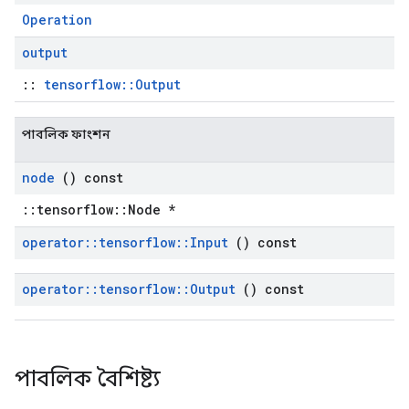
Operation
output
::
tensorflow::Output
পাবলিক ফাংশন
node
() const
::tensorflow::Node *
operator
::
tensorflow
::
Input
() const
operator
::
tensorflow
::
Output
() const
পাবলিক বৈশিষ্ট্য