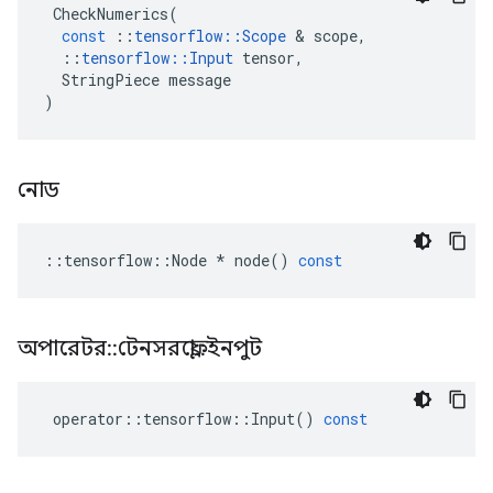
CheckNumerics
(
const
::
tensorflow
::
Scope
&
scope
,
::
tensorflow
::
Input
tensor
,
StringPiece
message
)
নোড
::
tensorflow
::
Node
*
node
()
const
অপারেটর
::
টেনসরফ্লো
::
ইনপুট
operator
::
tensorflow
::
Input
()
const