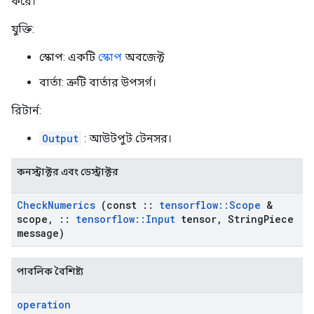
করে।
যুক্তি:
স্কোপ: একটি
স্কোপ
অবজেক্ট
বার্তা: ত্রুটি বার্তার উপসর্গ।
রিটার্ন:
Output
: আউটপুট টেনসর।
কনস্ট্রাক্টর এবং ডেস্ট্রাক্টর
Check
Numerics
(const
::
tensorflow
::
Scope
&
scope
,
::
tensorflow
::
Input
tensor
,
String
Piece
message)
পাবলিক বৈশিষ্ট্য
operation