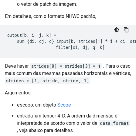
o vetor de patch da imagem.
Em detalhes, com o formato NHWC padrão,
output
[
b
,
 i
,
 j
,
 k
]
=
    sum_
{
di
,
 dj
,
 q
}
 input
[
b
,
 strides
[
1
]
*
 i 
+
 di
,
 st
                    filter
[
di
,
 dj
,
 q
,
 k
]
Deve haver
strides[0] = strides[3] = 1
. Para o caso
mais comum das mesmas passadas horizontais e vértices,
strides = [1, stride, stride, 1]
.
Argumentos:
escopo: um objeto
Scope
entrada: um tensor 4-D. A ordem da dimensão é
interpretada de acordo com o valor de
data_format
, veja abaixo para detalhes.