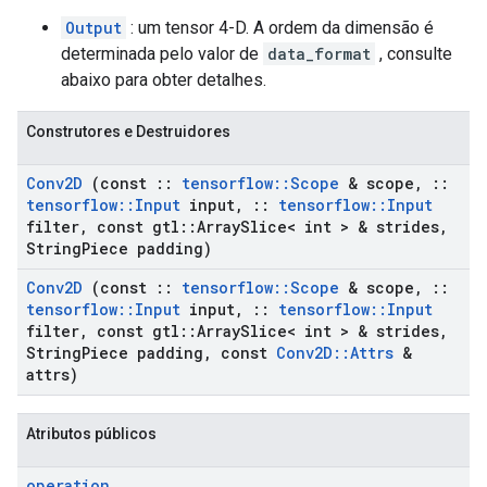
Output
: um tensor 4-D. A ordem da dimensão é
determinada pelo valor de
data_format
, consulte
abaixo para obter detalhes.
Construtores e Destruidores
Conv2D
(const
::
tensorflow
::
Scope
& scope
,
::
tensorflow
::
Input
input
,
::
tensorflow
::
Input
filter
,
const gtl
::
Array
Slice< int > & strides
,
String
Piece padding)
Conv2D
(const
::
tensorflow
::
Scope
& scope
,
::
tensorflow
::
Input
input
,
::
tensorflow
::
Input
filter
,
const gtl
::
Array
Slice< int > & strides
,
String
Piece padding
,
const
Conv2D
::
Attrs
&
attrs)
Atributos públicos
operation