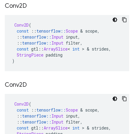
Conv2D
Conv2D
(
const
::
tensorflow
::
Scope
&
 scope
,
::
tensorflow
::
Input
 input
,
::
tensorflow
::
Input
 filter
,
const
 gtl
::
ArraySlice
<
int
>
&
 strides
,
StringPiece
 padding
)
Conv2D
Conv2D
(
const
::
tensorflow
::
Scope
&
 scope
,
::
tensorflow
::
Input
 input
,
::
tensorflow
::
Input
 filter
,
const
 gtl
::
ArraySlice
<
int
>
&
 strides
,
StringPiece
 padding
,