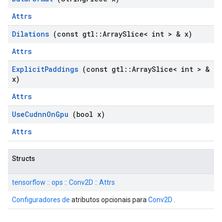
Attrs
Dilations
(const gtl
::
Array
Slice< int > & x)
Attrs
Explicit
Paddings
(const gtl
::
Array
Slice< int > &
x)
Attrs
Use
Cudnn
On
Gpu
(bool x)
Attrs
Structs
tensorflow :: ops :: Conv2D :: Attrs
Configuradores de
atributos opcionais para
Conv2D
.