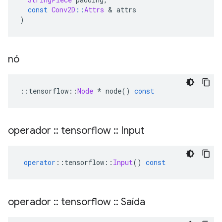
const
Conv2D
::
Attrs
&
 attrs
)
nó
::
tensorflow
::
Node
*
 node
()
const
operador
::
tensorflow
::
Input
operator
::
tensorflow
::
Input
()
const
operador
::
tensorflow
::
Saída