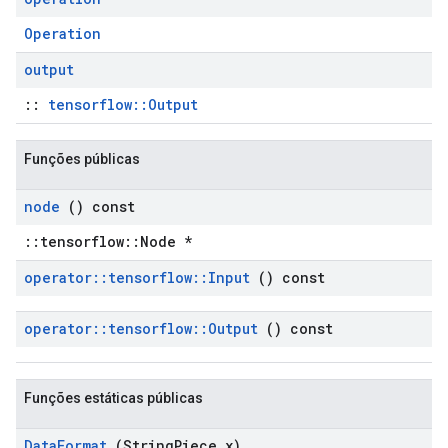
Operation
output
::
tensorflow::Output
Funções públicas
node
() const
::tensorflow::Node *
operator
::
tensorflow
::
Input
() const
operator
::
tensorflow
::
Output
() const
Funções estáticas públicas
Data
Format
(String
Piece x)