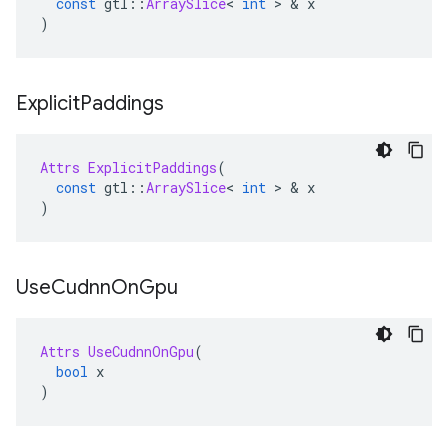
const
 gtl
::
ArraySlice
<
int
>
&
 x
)
Explicit
Paddings
Attrs
ExplicitPaddings
(
const
 gtl
::
ArraySlice
<
int
>
&
 x
)
Use
Cudnn
On
Gpu
Attrs
UseCudnnOnGpu
(
bool
 x
)