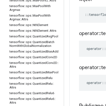
tensorflow
::
ops
::
Max
Pool
V2
::
Attrs
tensorflow
::
ops
::
Max
Pool
With
Argmax
::
tensorflo
tensorflow
::
ops
::
Max
Pool
With
Argmax
::
Attrs
tensorflow
::
ops
::
Nth
Element
tensorflow
::
ops
::
Nth
Element
::
Attrs
operator
::
te
tensorflow
::
ops
::
Quantized
Avg
Pool
tensorflow
::
ops
::
Quantized
Batch
Norm
With
Global
Normalization
operator
::
tensorflow
::
ops
::
Quantized
Bias
Add
tensorflow
::
ops
::
Quantized
Conv2D
tensorflow
::
ops
::
Quantized
Conv2D
::
operator
::
te
Attrs
tensorflow
::
ops
::
Quantized
Max
Pool
tensorflow
::
ops
::
Quantized
Relu
operator
::
tensorflow
::
ops
::
Quantized
Relu
::
Attrs
tensorflow
::
ops
::
Quantized
Relu6
tensorflow
::
ops
::
Quantized
Relu6
::
Attrs
Publiczne