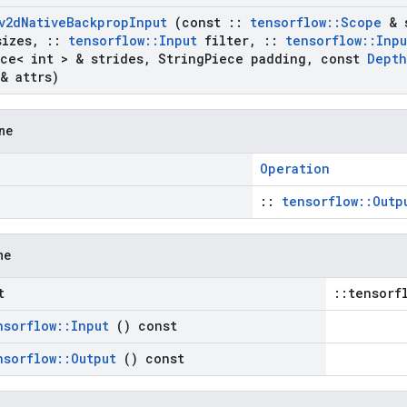
v2d
Native
Backprop
Input
(const
::
tensorflow
::
Scope
& 
sizes
,
::
tensorflow
::
Input
filter
,
::
tensorflow
::
Inpu
ce< int > & strides
,
String
Piece padding
,
const
Depth
& attrs)
zne
Operation
::
tensorflow::Outp
ne
t
::tensorf
nsorflow
::
Input
() const
nsorflow
::
Output
() const