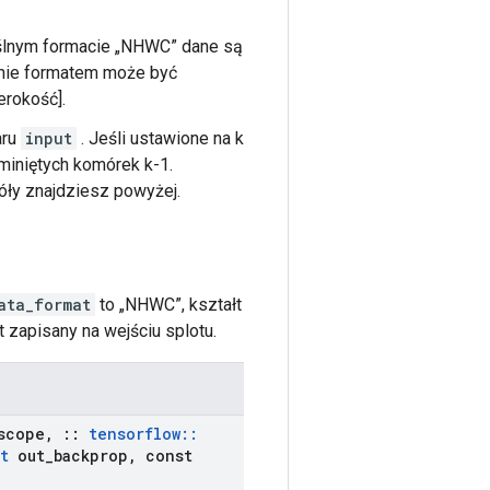
yślnym formacie „NHWC” dane są
ywnie formatem może być
erokość].
aru
input
. Jeśli ustawione na k
miniętych komórek k-1.
óły znajdziesz powyżej.
ata_format
to „NHWC”, kształt
t zapisany na wejściu splotu.
scope
,
::
tensorflow
::
t
out
_
backprop
,
const