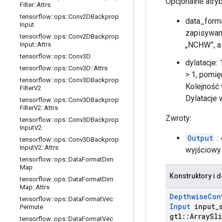
Opcjonalne atry
Filter
::
Attrs
tensorflow
::
ops
::
Conv2DBackprop
data_form
Input
zapisywane
tensorflow
::
ops
::
Conv2DBackprop
„NCHW”, a 
Input
::
Attrs
tensorflow
::
ops
::
Conv3D
dylatacje:
tensorflow
::
ops
::
Conv3D
::
Attrs
> 1, pomi
tensorflow
::
ops
::
Conv3DBackprop
Kolejność
Filter
V2
Dylatacje 
tensorflow
::
ops
::
Conv3DBackprop
Filter
V2
::
Attrs
Zwroty:
tensorflow
::
ops
::
Conv3DBackprop
Input
V2
Output
:
tensorflow
::
ops
::
Conv3DBackprop
Input
V2
::
Attrs
wyjściowy
tensorflow
::
ops
::
Data
Format
Dim
Map
Konstruktory i d
tensorflow
::
ops
::
Data
Format
Dim
Map
::
Attrs
Depthwise
Con
tensorflow
::
ops
::
Data
Format
Vec
Input
input
_
Permute
gtl
::
Array
Sli
tensorflow
::
ops
::
Data
Format
Vec