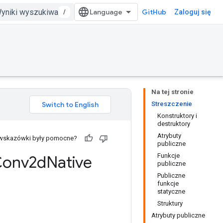
/
GitHub
Zaloguj się
Na tej stronie
Streszczenie
Konstruktory i
destruktory
Atrybuty
 wskazówki były pomocne?
publiczne
Funkcje
Conv2d
Native
publiczne
Publiczne
funkcje
statyczne
Struktury
Atrybuty publiczne