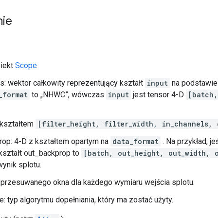
nie
biekt
Scope
s: wektor całkowity reprezentujący kształt
input
na podstawi
_format
to „NHWC”, wówczas
input
jest tensor 4-D
[batch,
z kształtem
[filter_height, filter_width, in_channels, 
rop: 4-D z kształtem opartym na
data_format
. Na przykład, je
ształt out_backprop to
[batch, out_height, out_width, 
ynik splotu.
k przesuwanego okna dla każdego wymiaru wejścia splotu.
e: typ algorytmu dopełniania, który ma zostać użyty.