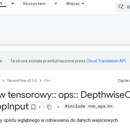
PI
Ekosystem
Więcej
Ta strona została przetłumaczona przez
Cloud Translation API
.
TensorFlow v2.3.0
C++
Czy te
w tensorowy
::
ops
::
Depthwise
op
Input
#include <nn_ops.h>
ty splotu wgłębnego w odniesieniu do danych wejściowych.