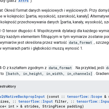
buty (patrz
Attrs
):
at: Określ format danych wejściowych i wyjściowych. Przy dom
 w kolejności: [partia, wysokość, szerokość, kanały]. Alternat
kolejność przechowywania danych: [partia, kanały, wysokość, sz
 1-D tensor długości 4. Współczynnik dylatacji dla każdego wymi
ędzy każdym elementem filtrującym w tym wymiarze zostanie po
 wymiarów jest określona przez wartość
data_format
, szczeg
w wymiarach partii i głębokości muszą wynosić 1.
 4-D z kształtem zgodnym z
data_format
. Na przykład, jeśli
d
 to
[batch, in_height, in_width, in_channels]
. Gradien
estruktory
v2d
Native
Backprop
Input
(const
::
tensorflow
::
Scope
& 
sizes
,
::
tensorflow
::
Input
filter
,
::
tensorflow
::
Inpu
ce< int > & strides
,
String
Piece padding)