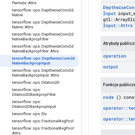
Permute
::
Attrs
Depthwise
Con
tensorflow
::
ops
::
Depthwise
Conv2d
Input
input
_
Native
gtl
::
Array
Sli
tensorflow
::
ops
::
Depthwise
Conv2d
Input
::
Attrs
Native
::
Attrs
tensorflow
::
ops
::
Depthwise
Conv2d
Native
Backprop
Filter
Atrybuty public
tensorflow
::
ops
::
Depthwise
Conv2d
Native
Backprop
Filter
::
Attrs
operation
tensorflow
::
ops
::
Depthwise
Conv2d
Native
Backprop
Input
output
tensorflow
::
ops
::
Depthwise
Conv2d
Native
Backprop
Input
::
Attrs
tensorflow
::
ops
::
Dilation2D
Funkcje publicz
tensorflow
::
ops
::
Dilation2DBackprop
Filter
node
() cons
tensorflow
::
ops
::
Dilation2DBackprop
Input
operator
::
te
tensorflow
::
ops
::
Elu
operator
::
te
tensorflow
::
ops
::
Fractional
Avg
Pool
tensorflow
::
ops
::
Fractional
Avg
Pool
::
Attrs