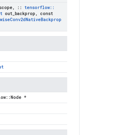
scope
,
::
tensorflow
::
t
out
_
backprop
,
const
wise
Conv2d
Native
Backprop
ut
low::Node *