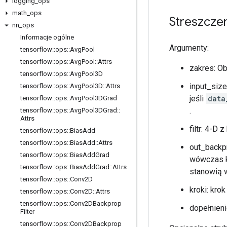
logging
_
ops
math
_
ops
Streszcze
nn
_
ops
Informacje ogólne
Argumenty:
tensorflow
::
ops
::
Avg
Pool
tensorflow
::
ops
::
Avg
Pool
::
Attrs
zakres: O
tensorflow
::
ops
::
Avg
Pool3D
input_size
tensorflow
::
ops
::
Avg
Pool3D
::
Attrs
jeśli
data
tensorflow
::
ops
::
Avg
Pool3DGrad
.
tensorflow
::
ops
::
Avg
Pool3DGrad
::
Attrs
filtr: 4-D 
tensorflow
::
ops
::
Bias
Add
tensorflow
::
ops
::
Bias
Add
::
Attrs
out_backp
tensorflow
::
ops
::
Bias
Add
Grad
wówczas k
tensorflow
::
ops
::
Bias
Add
Grad
::
Attrs
stanowią w
tensorflow
::
ops
::
Conv2D
kroki: kro
tensorflow
::
ops
::
Conv2D
::
Attrs
tensorflow
::
ops
::
Conv2DBackprop
dopełnieni
Filter
tensorflow
::
ops
::
Conv2DBackprop