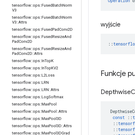
Operation
 o
tensorflow
::
ops
::
Fused
Batch
Norm
V3
tensorflow
::
ops
::
Fused
Batch
Norm
V3
::
Attrs
wyjście
tensorflow
::
ops
::
Fused
Pad
Conv2D
tensorflow
::
ops
::
Fused
Resize
And
Pad
Conv2D
::
tensorfl
tensorflow
::
ops
::
Fused
Resize
And
Pad
Conv2D
::
Attrs
tensorflow
::
ops
::
In
Top
K
tensorflow
::
ops
::
In
Top
KV2
Funkcje p
tensorflow
::
ops
::
L2Loss
tensorflow
::
ops
::
LRN
tensorflow
::
ops
::
LRN
::
Attrs
Depthwise
C
tensorflow
::
ops
::
Log
Softmax
tensorflow
::
ops
::
Max
Pool
DepthwiseC
tensorflow
::
ops
::
Max
Pool
::
Attrs
const
::
t
tensorflow
::
ops
::
Max
Pool3D
::
tensorf
tensorflow
::
ops
::
Max
Pool3D
::
Attrs
::
tensorf
tensorflow
::
ops
::
Max
Pool3DGrad