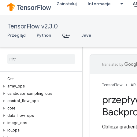
Zainstaluj
Informacje
A
TensorFlow v2.3.0
Przegląd
Python
C++
Java
C++
TensorFlow
API
array
_
ops
candidate
_
sampling
_
ops
przepły
control
_
flow
_
ops
core
Backpr
data
_
flow
_
ops
image
_
ops
Oblicza gradien
io
_
ops