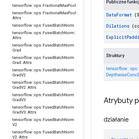
Publiczne funkc
tensorflow
::
ops
::
Fractional
Max
Pool
tensorflow
::
ops
::
Fractional
Max
Pool
::
Data
Format
(S
Attrs
Dilations
(co
tensorflow
::
ops
::
Fused
Batch
Norm
tensorflow
::
ops
::
Fused
Batch
Norm
::
Explicit
Padd
Attrs
tensorflow
::
ops
::
Fused
Batch
Norm
Grad
Struktury
tensorflow
::
ops
::
Fused
Batch
Norm
Grad
::
Attrs
tensorflow:: ops::
tensorflow
::
ops
::
Fused
Batch
Norm
DepthwiseConv2d
Grad
V2
tensorflow
::
ops
::
Fused
Batch
Norm
Grad
V2
::
Attrs
tensorflow
::
ops
::
Fused
Batch
Norm
Atrybuty 
Grad
V3
tensorflow
::
ops
::
Fused
Batch
Norm
Grad
V3
::
Attrs
działanie
tensorflow
::
ops
::
Fused
Batch
Norm
V2
tensorflow
::
ops
::
Fused
Batch
Norm
V2
::
Attrs