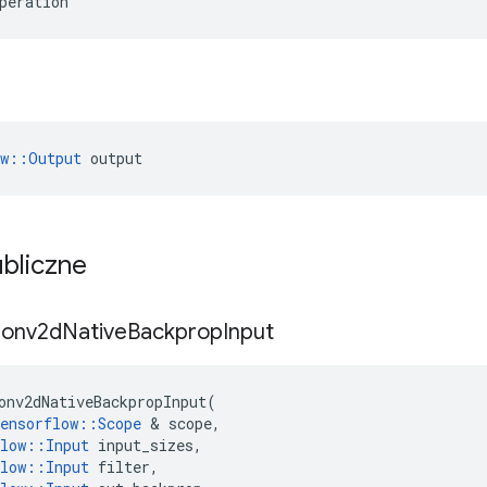
peration
ow::Output
 output
ubliczne
onv2d
Native
Backprop
Input
onv2dNativeBackpropInput
(
ensorflow
::
Scope
&
scope
,
low
::
Input
input_sizes
,
low
::
Input
filter
,