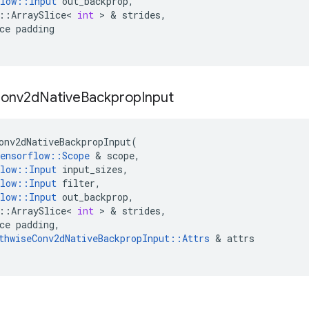
low
::
Input
out_backprop
,
::
ArraySlice
<
int
>
&
strides
,
ce
padding
onv2d
Native
Backprop
Input
onv2dNativeBackpropInput
(
ensorflow
::
Scope
&
scope
,
low
::
Input
input_sizes
,
low
::
Input
filter
,
low
::
Input
out_backprop
,
::
ArraySlice
<
int
>
&
strides
,
ce
padding
,
thwiseConv2dNativeBackpropInput
::
Attrs
&
attrs