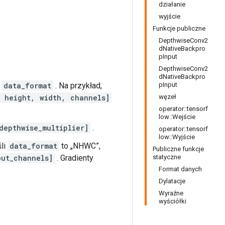
działanie
wyjście
Funkcje publiczne
DepthwiseConv2
dNativeBackpro
pInput
DepthwiseConv2
dNativeBackpro
e
data_format
. Na przykład,
pInput
 height, width, channels]
węzeł
operator::tensorf
low::Wejście
depthwise_multiplier]
.
operator::tensorf
low::Wyjście
śli
data_format
to „NHWC”,
Publiczne funkcje
out_channels]
. Gradienty
statyczne
Format danych
Dylatacje
Wyraźne
wyściółki