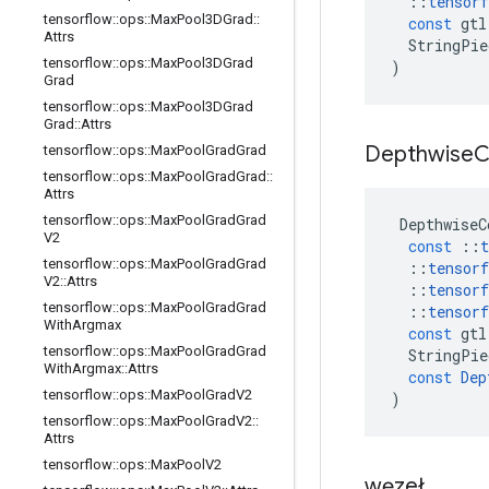
::
tensorf
tensorflow
::
ops
::
Max
Pool3DGrad
::
const
gtl
Attrs
StringPie
tensorflow
::
ops
::
Max
Pool3DGrad
)
Grad
tensorflow
::
ops
::
Max
Pool3DGrad
Grad
::
Attrs
Depthwise
C
tensorflow
::
ops
::
Max
Pool
Grad
Grad
tensorflow
::
ops
::
Max
Pool
Grad
Grad
::
Attrs
tensorflow
::
ops
::
Max
Pool
Grad
Grad
DepthwiseC
V2
const
::
t
tensorflow
::
ops
::
Max
Pool
Grad
Grad
::
tensorf
V2
::
Attrs
::
tensorf
tensorflow
::
ops
::
Max
Pool
Grad
Grad
::
tensorf
With
Argmax
const
gtl
tensorflow
::
ops
::
Max
Pool
Grad
Grad
StringPie
With
Argmax
::
Attrs
const
Dep
tensorflow
::
ops
::
Max
Pool
Grad
V2
)
tensorflow
::
ops
::
Max
Pool
Grad
V2
::
Attrs
tensorflow
::
ops
::
Max
Pool
V2
węzeł