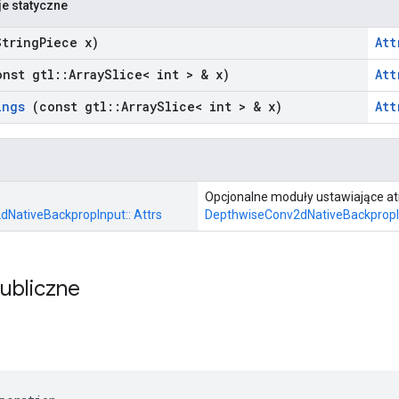
je statyczne
tring
Piece x)
Att
nst gtl
::
Array
Slice< int > & x)
Att
ings
(const gtl
::
Array
Slice< int > & x)
Att
Opcjonalne moduły ustawiające at
NativeBackpropInput:: Attrs
DepthwiseConv2dNativeBackpropI
publiczne