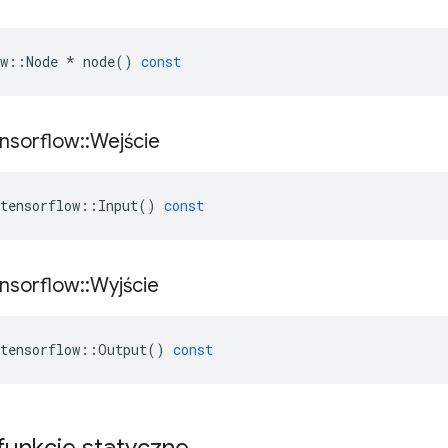
w
::
Node
*
node
()
const
nsorflow
::
Wejście
tensorflow
::
Input
()
const
nsorflow
::
Wyjście
tensorflow
::
Output
()
const
 funkcje statyczne