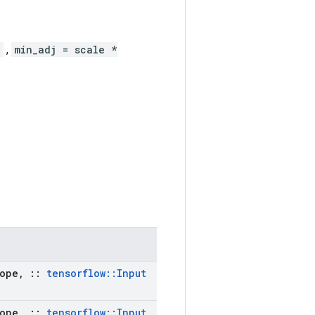
)
,
min_adj = scale *
ope
,
::
tensorflow
::
Input
ope
,
::
tensorflow
::
Input