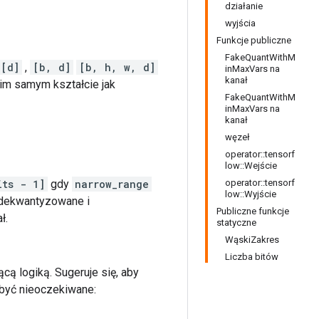
działanie
wyjścia
Funkcje publiczne
FakeQuantWithM
[d]
,
[b, d]
[b, h, w, d]
inMaxVars na
kanał
kim samym kształcie jak
FakeQuantWithM
inMaxVars na
kanał
węzeł
operator::tensorf
low::Wejście
its - 1]
gdy
narrow_range
operator::tensorf
low::Wyjście
 dekwantyzowane i
Publiczne funkcje
ł.
statyczne
WąskiZakres
Liczba bitów
ą logiką. Sugeruje się, aby
 być nieoczekiwane: