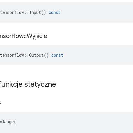
tensorflow
::
Input
()
const
nsorflow
::
Wyjście
tensorflow
::
Output
()
const
 funkcje statyczne
s
wRange(
