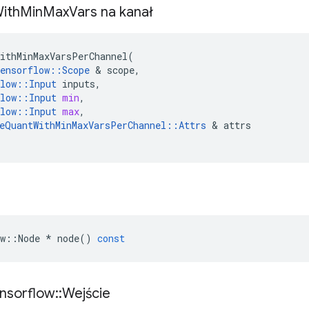
ith
Min
Max
Vars na kanał
ithMinMaxVarsPerChannel
(
ensorflow
::
Scope
&
scope
,
low
::
Input
inputs
,
low
::
Input
min
,
low
::
Input
max
,
eQuantWithMinMaxVarsPerChannel
::
Attrs
&
attrs
w
::
Node
*
node
()
const
nsorflow
::
Wejście