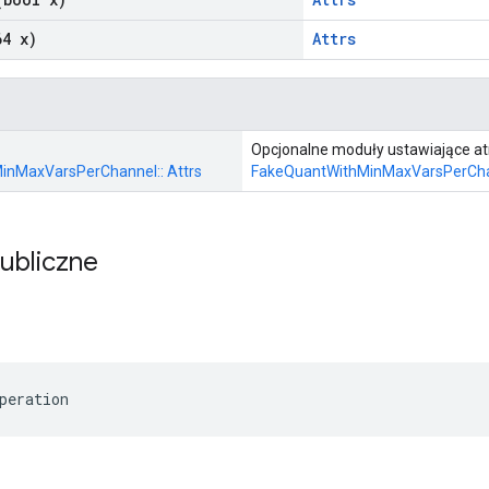
4 x)
Attrs
Opcjonalne moduły ustawiające at
inMaxVarsPerChannel:: Attrs
FakeQuantWithMinMaxVarsPerCh
publiczne
peration