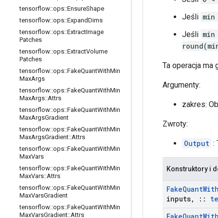
tensorflow
::
ops
::
Ensure
Shape
Jeśli
min
tensorflow
::
ops
::
Expand
Dims
tensorflow
::
ops
::
Extract
Image
Jeśli
min
Patches
round(mi
tensorflow
::
ops
::
Extract
Volume
Patches
Ta operacja ma 
tensorflow
::
ops
::
Fake
Quant
With
Min
Max
Args
Argumenty:
tensorflow
::
ops
::
Fake
Quant
With
Min
Max
Args
::
Attrs
zakres: O
tensorflow
::
ops
::
Fake
Quant
With
Min
Max
Args
Gradient
Zwroty:
tensorflow
::
ops
::
Fake
Quant
With
Min
Max
Args
Gradient
::
Attrs
Output
:
tensorflow
::
ops
::
Fake
Quant
With
Min
Max
Vars
tensorflow
::
ops
::
Fake
Quant
With
Min
Konstruktory i d
Max
Vars
::
Attrs
tensorflow
::
ops
::
Fake
Quant
With
Min
Fake
Quant
Wit
Max
Vars
Gradient
inputs
,
::
t
tensorflow
::
ops
::
Fake
Quant
With
Min
Max
Vars
Gradient
::
Attrs
Fake
Quant
Wit