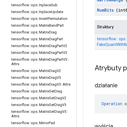
tensorflow
::
ops
::
Inplace
Sub
Num
Bits
(int6
tensorflow
::
ops
::
Inplace
Update
tensorflow
::
ops
::
Invert
Permutation
tensorflow
::
ops
::
Matrix
Band
Part
Struktury
tensorflow
::
ops
::
Matrix
Diag
tensorflow:: ops::
tensorflow
::
ops
::
Matrix
Diag
Part
FakeQuantWithM
tensorflow
::
ops
::
Matrix
Diag
Part
V2
tensorflow
::
ops
::
Matrix
Diag
Part
V3
tensorflow
::
ops
::
Matrix
Diag
Part
V3
::
Attrs
Atrybuty 
tensorflow
::
ops
::
Matrix
Diag
V2
tensorflow
::
ops
::
Matrix
Diag
V3
działanie
tensorflow
::
ops
::
Matrix
Diag
V3
::
Attrs
tensorflow
::
ops
::
Matrix
Set
Diag
tensorflow
::
ops
::
Matrix
Set
Diag
V2
Operation
 o
tensorflow
::
ops
::
Matrix
Set
Diag
V3
tensorflow
::
ops
::
Matrix
Set
Diag
V3
::
Attrs
tensorflow
::
ops
::
Mirror
Pad
wyjścia