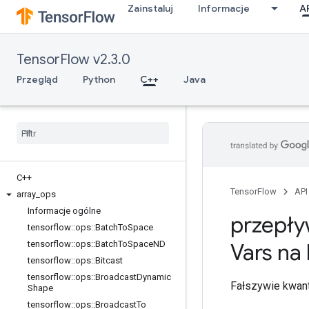
Zainstaluj
Informacje
A
TensorFlow v2.3.0
Przegląd
Python
C++
Java
C++
TensorFlow
API
array
_
ops
Informacje ogólne
przepły
tensorflow
::
ops
::
Batch
To
Space
tensorflow
::
ops
::
Batch
To
Space
ND
Vars na
tensorflow
::
ops
::
Bitcast
tensorflow
::
ops
::
Broadcast
Dynamic
Fałszywie kwant
Shape
tensorflow
::
ops
::
Broadcast
To