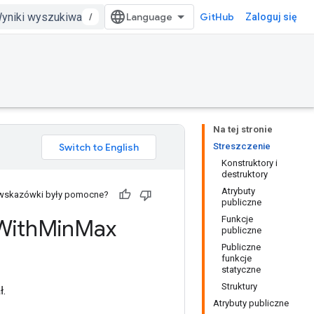
/
GitHub
Zaloguj się
Na tej stronie
Streszczenie
Konstruktory i
destruktory
Atrybuty
 wskazówki były pomocne?
publiczne
Funkcje
With
Min
Max
publiczne
Publiczne
funkcje
statyczne
Struktury
ł.
Atrybuty publiczne