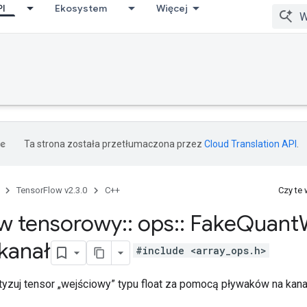
PI
Ekosystem
Więcej
Ta strona została przetłumaczona przez
Cloud Translation API
.
TensorFlow v2.3.0
C++
Czy te
w tensorowy
::
ops
::
Fake
Quant
 kanał
#include <array_ops.h>
yzuj tensor „wejściowy” typu float za pomocą pływaków na kana