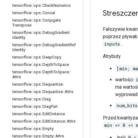
tensorflow
::
ops
::
Check
Numerics
Streszcze
tensorflow
::
ops
::
Concat
tensorflow
::
ops
::
Conjugate
Transpose
Fałszywie kwan
tensorflow
::
ops
::
Debug
Gradient
poprzez pływaki
Identity
inputs
.
tensorflow
::
ops
::
Debug
Gradient
Ref
Identity
Atrybuty
tensorflow
::
ops
::
Deep
Copy
tensorflow
::
ops
::
Depth
To
Space
[min; m
tensorflow
::
ops
::
Depth
To
Space
::
Attrs
wartości
tensorflow
::
ops
::
Dequantize
ma wartość
tensorflow
::
ops
::
Dequantize
::
Attrs
wyprowadz
tensorflow
::
ops
::
Diag
num_bits
tensorflow
::
ops
::
Diag
Part
tensorflow
::
ops
::
Edit
Distance
Przed kwantyza
tensorflow
::
ops
::
Edit
Distance
::
Attrs
min <= 0 <= 
tensorflow
::
ops
::
Empty
tensorflow
::
ops
::
Empty
::
Attrs
Jeśli
0 <