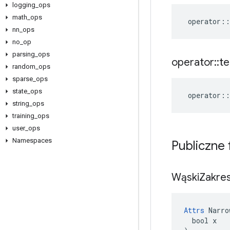
logging
_
ops
math
_
ops
operator
::
nn
_
ops
no
_
op
parsing
_
ops
operator
::
te
random
_
ops
sparse
_
ops
state
_
ops
operator
::
string
_
ops
training
_
ops
user
_
ops
Namespaces
Publiczne
Wąski
Zakre
Attrs
 Narro
  bool x
