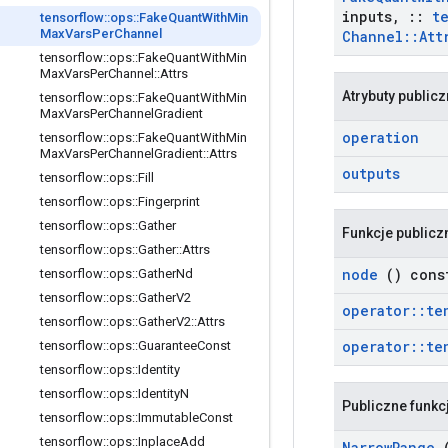
inputs
,
::
t
tensorflow
::
ops
::
Fake
Quant
With
Min
Max
Vars
Per
Channel
Channel
::
Att
tensorflow
::
ops
::
Fake
Quant
With
Min
Max
Vars
Per
Channel
::
Attrs
Atrybuty public
tensorflow
::
ops
::
Fake
Quant
With
Min
Max
Vars
Per
Channel
Gradient
operation
tensorflow
::
ops
::
Fake
Quant
With
Min
Max
Vars
Per
Channel
Gradient
::
Attrs
outputs
tensorflow
::
ops
::
Fill
tensorflow
::
ops
::
Fingerprint
tensorflow
::
ops
::
Gather
Funkcje publicz
tensorflow
::
ops
::
Gather
::
Attrs
node
() cons
tensorflow
::
ops
::
Gather
Nd
tensorflow
::
ops
::
Gather
V2
operator
::
te
tensorflow
::
ops
::
Gather
V2
::
Attrs
operator
::
te
tensorflow
::
ops
::
Guarantee
Const
tensorflow
::
ops
::
Identity
tensorflow
::
ops
::
Identity
N
Publiczne funkc
tensorflow
::
ops
::
Immutable
Const
tensorflow
::
ops
::
Inplace
Add
Narrow
Range
(