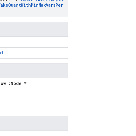
Fake
Quant
With
Min
Max
Vars
Per
ut
low::Node *