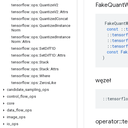
Fake
Quant
W
tensorflow
::
ops
::
Quantize
V2
tensorflow
::
ops
::
Quantize
V2
::
Attrs
tensorflow
::
ops
::
Quantized
Concat
FakeQuantW
tensorflow
::
ops
::
Quantized
Instance
const
::
t
Norm
::
tensorf
tensorflow
::
ops
::
Quantized
Instance
::
tensorf
Norm
::
Attrs
::
tensorf
tensorflow
::
ops
::
Set
Diff1D
const
Fak
tensorflow
::
ops
::
Set
Diff1D
::
Attrs
)
tensorflow
::
ops
::
Stack
tensorflow
::
ops
::
Stack
::
Attrs
tensorflow
::
ops
::
Where
węzeł
tensorflow
::
ops
::
Zeros
Like
candidate
_
sampling
_
ops
control
_
flow
_
ops
::
tensorflo
core
data
_
flow
_
ops
image
_
ops
operator
::
te
io
_
ops