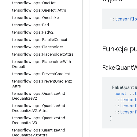
tensorflow
::
ops
::
One
Hot
tensorflow
::
ops
::
One
Hot
::
Attrs
tensorflow
::
ops
::
Ones
Like
::
tensorfl
tensorflow
::
ops
::
Pad
tensorflow
::
ops
::
Pad
V2
tensorflow
::
ops
::
Parallel
Concat
Funkcje p
tensorflow
::
ops
::
Placeholder
tensorflow
::
ops
::
Placeholder
::
Attrs
tensorflow
::
ops
::
Placeholder
With
Fake
Quant
W
Default
tensorflow
::
ops
::
Prevent
Gradient
tensorflow
::
ops
::
Prevent
Gradient
::
Attrs
FakeQuantW
const
::
t
tensorflow
::
ops
::
Quantize
And
Dequantize
V2
::
tensorf
::
tensorf
tensorflow
::
ops
::
Quantize
And
Dequantize
V2
::
Attrs
::
tensorf
)
tensorflow
::
ops
::
Quantize
And
Dequantize
V3
tensorflow
::
ops
::
Quantize
And
Dequantize
V3
::
Attrs