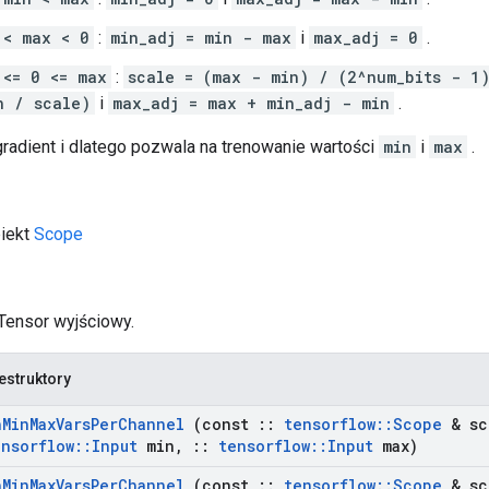
 < max < 0
:
min_adj = min - max
i
max_adj = 0
.
 <= 0 <= max
:
scale = (max - min) / (2^num_bits - 1
n / scale)
i
max_adj = max + min_adj - min
.
gradient i dlatego pozwala na trenowanie wartości
min
i
max
.
biekt
Scope
 Tensor wyjściowy.
estruktory
h
Min
Max
Vars
Per
Channel
(const
::
tensorflow
::
Scope
& sc
ensorflow
::
Input
min
,
::
tensorflow
::
Input
max)
h
Min
Max
Vars
Per
Channel
(const
::
tensorflow
::
Scope
& sc