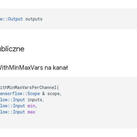
ow::Output
 outputs
ubliczne
ith
Min
Max
Vars na kanał
ithMinMaxVarsPerChannel
(
ensorflow
::
Scope
&
scope
,
low
::
Input
inputs
,
low
::
Input
min
,
low
::
Input
max