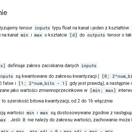
nie
tyzujemy tensor
inputs
typu float na kanał i jeden z kształtów:
 na kanał
min
i
max
o kształcie
[d]
do
outputs
tensor o ta
ax]
definiuje zakres zaciskania danych
inputs
.
inputs
są kwantowane do zakresu kwantyzacji (
[0; 2^num_b
 false i
[1; 2^num_bits - 1]
gdy jest prawdą), a następnie
ane jako wartości zmiennoprzecinkowe w
[min; max]
interwa
to szerokość bitowa kwantyzacji; od 2 do 16 włącznie.
cją wartości
min
i
max
są dostosowywane zgodnie z następując
max
. Jeśli
0
nie należy do zakresu wartości, zachowanie może
 min < max
:
min_adj = 0
i
max_adj = max - min
.