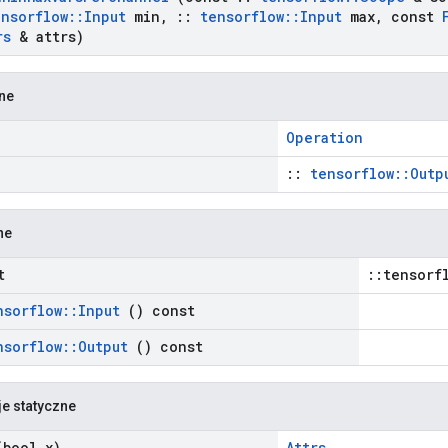
ensorflow
::
Input
min
,
::
tensorflow
::
Input
max
,
const
rs
& attrs)
zne
Operation
::
tensorflow::Outp
ne
t
::tensorf
nsorflow
::
Input
() const
nsorflow
::
Output
() const
je statyczne
bool x)
Attrs