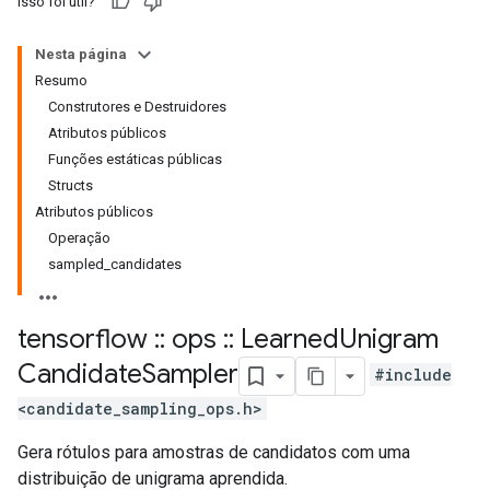
Isso foi útil?
Nesta página
Resumo
Construtores e Destruidores
Atributos públicos
Funções estáticas públicas
Structs
Atributos públicos
Operação
sampled_candidates
tensorflow
::
ops
::
Learned
Unigram
Candidate
Sampler
#include
<candidate_sampling_ops.h>
Gera rótulos para amostras de candidatos com uma
distribuição de unigrama aprendida.