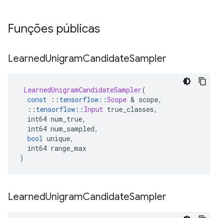
Funções públicas
Learned
Unigram
Candidate
Sampler
LearnedUnigramCandidateSampler
(
const
::
tensorflow
::
Scope
&
 scope
,
::
tensorflow
::
Input
 true_classes
,
  int64 num_true
,
  int64 num_sampled
,
bool
 unique
,
  int64 range_max
)
Learned
Unigram
Candidate
Sampler