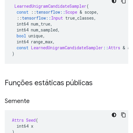
LearnedUnigramCandidateSampler
(
const
::
tensorflow
::
Scope
&
 scope
,
::
tensorflow
::
Input
 true_classes
,
  int64 num_true
,
  int64 num_sampled
,
bool
 unique
,
  int64 range_max
,
const
LearnedUnigramCandidateSampler
::
Attrs
&
 at
)
Funções estáticas públicas
Semente
Attrs
Seed
(
  int64 x
)