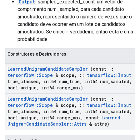
Output
sampled_expected_count: um vetor de
comprimento num_sampled, para cada candidato
amostrado, representando o número de vezes que o
candidato deve ocorrer em um lote de candidatos
amostrados. Se único = verdadeiro, então esta é uma
probabilidade.
Construtores e Destruidores
Learned
Unigram
Candidate
Sampler
(const
::
tensorflow
::
Scope
& scope
,
::
tensorflow
::
Input
true
_
classes
,
int64 num
_
true
,
int64 num
_
sampled
,
bool unique
,
int64 range
_
max)
Learned
Unigram
Candidate
Sampler
(const
::
tensorflow
::
Scope
& scope
,
::
tensorflow
::
Input
true
_
classes
,
int64 num
_
true
,
int64 num
_
sampled
,
bool unique
,
int64 range
_
max
,
const
Learned
Unigram
Candidate
Sampler
::
Attrs
& attrs)