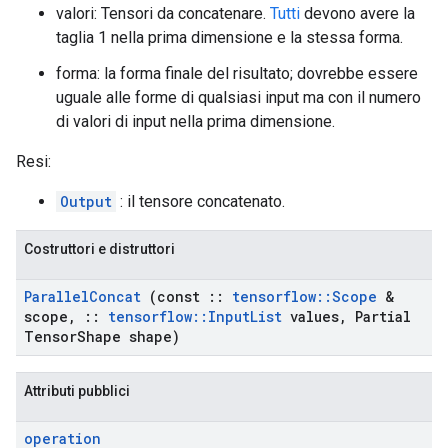
valori: Tensori da concatenare.
Tutti
devono avere la
taglia 1 nella prima dimensione e la stessa forma.
forma: la forma finale del risultato; dovrebbe essere
uguale alle forme di qualsiasi input ma con il numero
di valori di input nella prima dimensione.
Resi:
Output
: il tensore concatenato.
Costruttori e distruttori
Parallel
Concat
(const
::
tensorflow
::
Scope
&
scope
,
::
tensorflow
::
Input
List
values
,
Partial
Tensor
Shape shape)
Attributi pubblici
operation