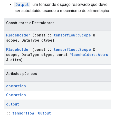
Output
: um tensor de espaço reservado que deve
ser substituído usando o mecanismo de alimentação.
Construtores e Destruidores
Placeholder
(const
::
tensorflow
::
Scope
&
scope
,
Data
Type dtype)
Placeholder
(const
::
tensorflow
::
Scope
&
scope
,
Data
Type dtype
,
const
Placeholder
::
Attrs
& attrs)
Atributos públicos
operation
Operation
output
::
tensorflow::Output