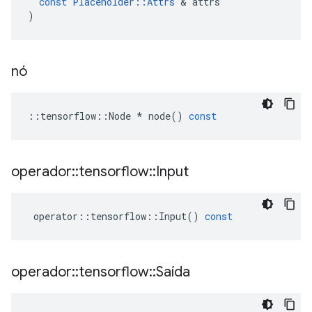
const
Placeholder
::
Attrs
&
attrs
)
nó
::
tensorflow
::
Node
*
node
()
const
operador
::
tensorflow
::
Input
operator
::
tensorflow
::
Input
()
const
operador
::
tensorflow
::
Saída