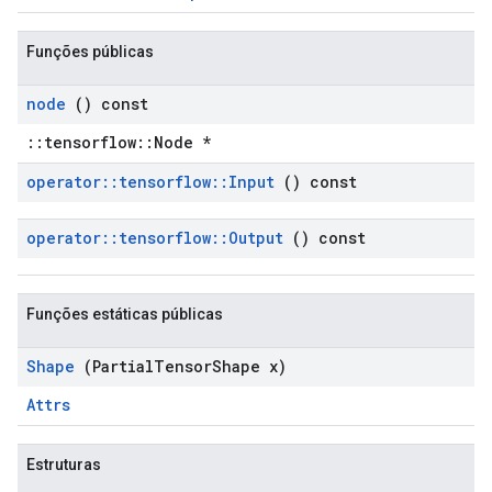
Funções públicas
node
() const
::tensorflow::Node *
operator
::
tensorflow
::
Input
() const
operator
::
tensorflow
::
Output
() const
Funções estáticas públicas
Shape
(Partial
Tensor
Shape x)
Attrs
Estruturas