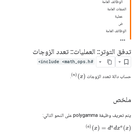
الوظائف العامة
الصفات العامة
عملية
ض
الوظائف العامة
تدفق التوتر
::
العمليات
::
تعدد الزوجات
#include <math_ops.h>
(
n
)
(
x
)
حساب دالة تعدد الزوجات
.
ملخص
يتم تعريف وظيفة polygamma على النحو التالي:
(
a
)
(
x
)
=
d
a
d
x
a
(
x
)