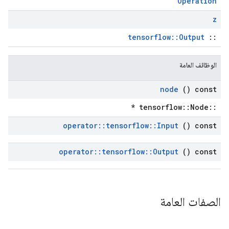
Operation
z
tensorflow::Output
::
الوظائف العامة
node
() const
::tensorflow::Node *
operator
::
tensorflow
::
Input
() const
operator
::
tensorflow
::
Output
() const
الصفات العامة