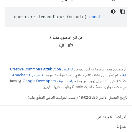
operator
::
tensorflow
::
Output
()
const
هل كان المحتوى مفيدًا؟
إنّ محتوى هذه الصفحة مرخّص بموجب
ترخيص Creative Commons Attribution
4.0‏
ما لم يُنصّ على خلاف ذلك، ونماذج الرموز مرخّصة بموجب
ترخيص Apache 2.0‏
.
للاطّلاع على التفاصيل، يُرجى مراجعة
سياسات موقع Google Developers‏
. إنّ Java
هي علامة تجارية مسجَّلة لشركة Oracle و/أو شركائها التابعين.
تاريخ التعديل الأخير: 2026-02-18 (حسب التوقيت العالمي المتفَّق عليه)
التواصل الاجتماعي
المدوّنة