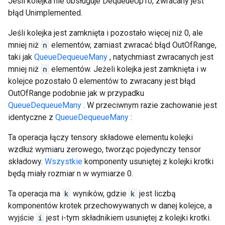
Jeśli kolejka nie obsługuje DequeueUpTo, zwracany jest
błąd Unimplemented.
Jeśli kolejka jest zamknięta i pozostało więcej niż 0, ale
mniej niż
n
elementów, zamiast zwracać błąd OutOfRange,
taki jak
QueueDequeueMany
, natychmiast zwracanych jest
mniej niż
n
elementów. Jeżeli kolejka jest zamknięta i w
kolejce pozostało 0 elementów to zwracany jest błąd
OutOfRange podobnie jak w przypadku
QueueDequeueMany
. W przeciwnym razie zachowanie jest
identyczne z
QueueDequeueMany
:
Ta operacja łączy tensory składowe elementu kolejki
wzdłuż wymiaru zerowego, tworząc pojedynczy tensor
składowy.
Wszystkie
komponenty usuniętej z kolejki krotki
będą miały rozmiar n w wymiarze 0.
Ta operacja ma
k
wyników, gdzie
k
jest liczbą
komponentów krotek przechowywanych w danej kolejce, a
wyjście
i
jest i-tym składnikiem usuniętej z kolejki krotki.