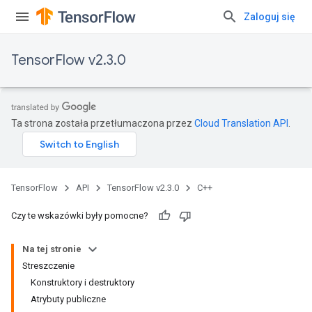
Zaloguj się
TensorFlow v2.3.0
Ta strona została przetłumaczona przez
Cloud Translation API
.
TensorFlow
API
TensorFlow v2.3.0
C++
Czy te wskazówki były pomocne?
Na tej stronie
Streszczenie
Konstruktory i destruktory
Atrybuty publiczne