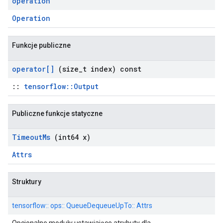
operation
Operation
Funkcje publiczne
operator[]
(size
_
t index) const
::
tensorflow::Output
Publiczne funkcje statyczne
Timeout
Ms
(int64 x)
Attrs
Struktury
tensorflow:: ops:: QueueDequeueUpTo:: Attrs