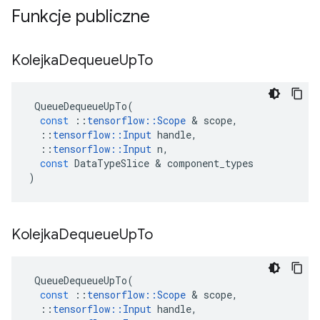
Funkcje publiczne
Kolejka
Dequeue
Up
To
QueueDequeueUpTo
(
const
::
tensorflow
::
Scope
&
scope
,
::
tensorflow
::
Input
handle
,
::
tensorflow
::
Input
n
,
const
DataTypeSlice
&
component_types
)
Kolejka
Dequeue
Up
To
QueueDequeueUpTo
(
const
::
tensorflow
::
Scope
&
scope
,
::
tensorflow
::
Input
handle
,