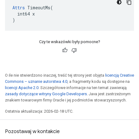
Attrs
 TimeoutMs(

  int64 x

)
Czy te wskazówki były pomocne?
O ile nie stwierdzono inaczej, treść tej strony jest objęta
licencją Creative
Commons – uznanie autorstwa 4.0
, a fragmenty kodu są dostępne na
licencji Apache 2.0
. Szczegółowe informacje na ten temat zawierają
zasady dotyczące witryny Google Developers
. Java jest zastrzeżonym
znakiem towarowym firmy Oracle i jej podmiotów stowarzyszonych.
Ostatnia aktualizacja: 2026-02-18 UTC.
Pozostawaj w kontakcie