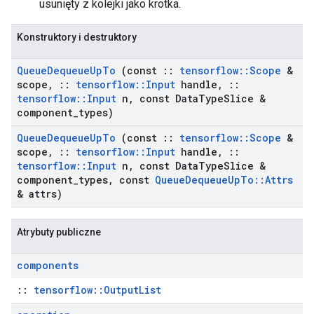
usunięty z kolejki jako krotka.
Konstruktory i destruktory
Queue
Dequeue
Up
To
(const
::
tensorflow
::
Scope
&
scope
,
::
tensorflow
::
Input
handle
,
::
tensorflow
::
Input
n
,
const Data
Type
Slice &
component
_
types)
Queue
Dequeue
Up
To
(const
::
tensorflow
::
Scope
&
scope
,
::
tensorflow
::
Input
handle
,
::
tensorflow
::
Input
n
,
const Data
Type
Slice &
component
_
types
,
const
Queue
Dequeue
Up
To
::
Attrs
& attrs)
Atrybuty publiczne
components
::
tensorflow::OutputList