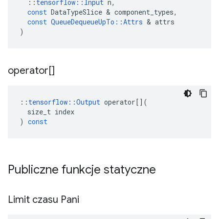
::
tensorflow
::
Input
n
,
const
DataTypeSlice
&
component_types
,
const
QueueDequeueUpTo
::
Attrs
&
attrs
)
operator[]
::
tensorflow
::
Output
operator
[](
size_t
index
)
const
Publiczne funkcje statyczne
Limit czasu Pani