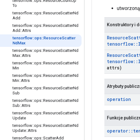
tensorflow
::
ops
::
Resource
Count
Up
To
utworzon
tensorflow
::
ops
::
Resource
Scatter
Nd
Add
Konstruktory i d
tensorflow
::
ops
::
Resource
Scatter
Nd
Add
::
Attrs
Resource
Scat
tensorflow
::
ops
::
Resource
Scatter
Nd
Max
tensorflow
::
tensorflow
::
ops
::
Resource
Scatter
Nd
Resource
Scat
Max
::
Attrs
tensorflow
::
tensorflow
::
ops
::
Resource
Scatter
Nd
attrs)
Min
tensorflow
::
ops
::
Resource
Scatter
Nd
Min
::
Attrs
Atrybuty public
tensorflow
::
ops
::
Resource
Scatter
Nd
Sub
operation
tensorflow
::
ops
::
Resource
Scatter
Nd
Sub
::
Attrs
tensorflow
::
ops
::
Resource
Scatter
Nd
Funkcje publicz
Update
tensorflow
::
ops
::
Resource
Scatter
Nd
operator
::
te
Update
::
Attrs
tensorflow
::
ops
::
Scatter
Add