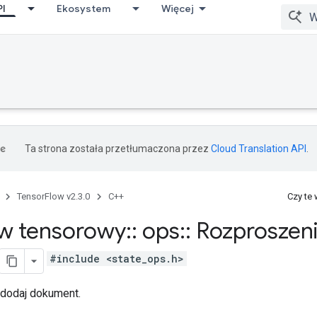
PI
Ekosystem
Więcej
Ta strona została przetłumaczona przez
Cloud Translation API
.
TensorFlow v2.3.0
C++
Czy te
w tensorowy
::
ops
::
Rozproszen
#include <state_ops.h>
dodaj dokument.