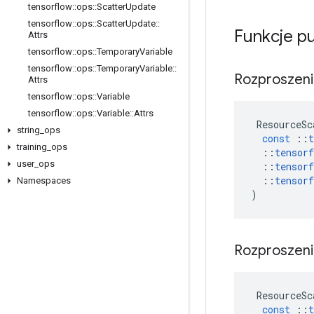
tensorflow
::
ops
::
Scatter
Update
tensorflow
::
ops
::
Scatter
Update
::
Funkcje p
Attrs
tensorflow
::
ops
::
Temporary
Variable
tensorflow
::
ops
::
Temporary
Variable
::
Rozproszen
Attrs
tensorflow
::
ops
::
Variable
tensorflow
::
ops
::
Variable
::
Attrs
ResourceSc
string
_
ops
const
::
t
training
_
ops
::
tensorf
user
_
ops
::
tensorf
::
tensorf
Namespaces
)
Rozproszen
ResourceSc
const
::
t