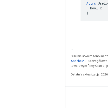
Attrs
 UseLo
  bool x

)
O ile nie stwierdzono inacze
Apache 2.0
. Szczegółowe 
towarowym firmy Oracle i 
Ostatnia aktualizacja: 202
Pozostawaj w kontakcie
Blog