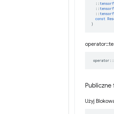
::
tensorf
::
tensorf
::
tensorf
const
Res
)
operator
::
te
operator
::
Publiczne
Użyj Blokow