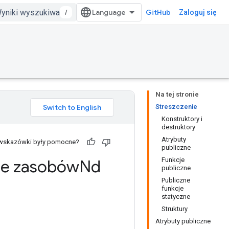
/
GitHub
Zaloguj się
Na tej stronie
Streszczenie
Konstruktory i
destruktory
Atrybuty
 wskazówki były pomocne?
publiczne
Funkcje
ie zasobów
Nd
publiczne
Publiczne
funkcje
statyczne
Struktury
Atrybuty publiczne