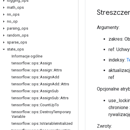
logging
_
ops
math
_
ops
Streszcze
nn
_
ops
no
_
op
Argumenty:
parsing
_
ops
random
_
ops
zakres: O
sparse
_
ops
ref: Uchw
state
_
ops
Informacje ogólne
indeksy:
T
tensorflow
::
ops
::
Assign
aktualizac
tensorflow
::
ops
::
Assign
::
Attrs
ref
tensorflow
::
ops
::
Assign
Add
tensorflow
::
ops
::
Assign
Add
::
Attrs
Opcjonalne atry
tensorflow
::
ops
::
Assign
Sub
tensorflow
::
ops
::
Assign
Sub
::
Attrs
use_lockin
tensorflow
::
ops
::
Count
Up
To
chronione
tensorflow
::
ops
::
Destroy
Temporary
rywalizację
Variable
tensorflow
::
ops
::
Is
Variable
Initialized
Zwroty: