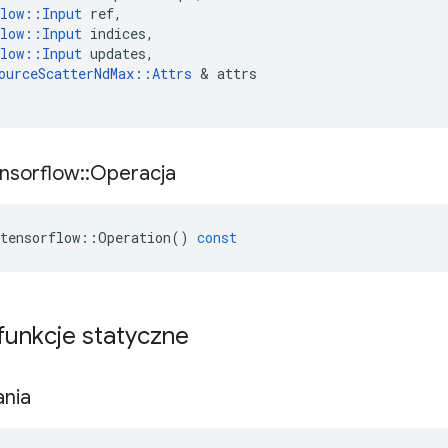
low
::
Input
ref
,
low
::
Input
indices
,
low
::
Input
updates
,
ourceScatterNdMax
::
Attrs
&
attrs
nsorflow
::
Operacja
tensorflow
::
Operation
()
const
 funkcje statyczne
ania