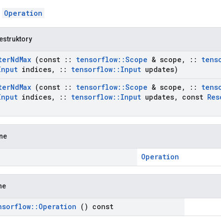
ą
Operation
estruktory
ter
Nd
Max
(const
::
tensorflow
::
Scope
& scope
,
::
tens
Input
indices
,
::
tensorflow
::
Input
updates)
ter
Nd
Max
(const
::
tensorflow
::
Scope
& scope
,
::
tens
Input
indices
,
::
tensorflow
::
Input
updates
,
const
Res
zne
Operation
ne
nsorflow
::
Operation
() const