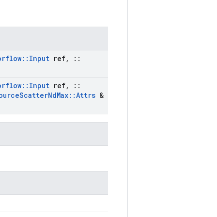
orflow
::
Input
ref
,
::
orflow
::
Input
ref
,
::
ource
Scatter
Nd
Max
::
Attrs
&