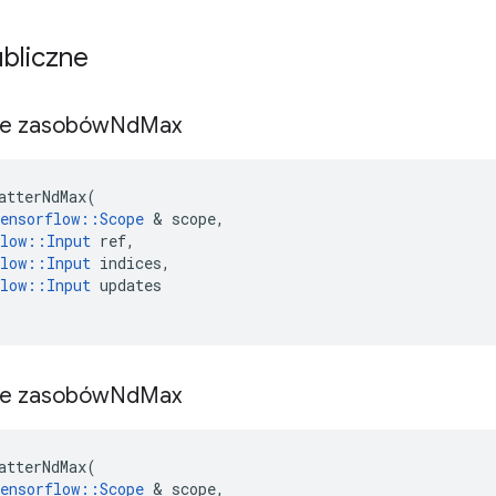
ubliczne
ie zasobów
Nd
Max
atterNdMax
(
ensorflow
::
Scope
&
scope
,
low
::
Input
ref
,
low
::
Input
indices
,
low
::
Input
updates
ie zasobów
Nd
Max
atterNdMax
(
ensorflow
::
Scope
&
scope
,