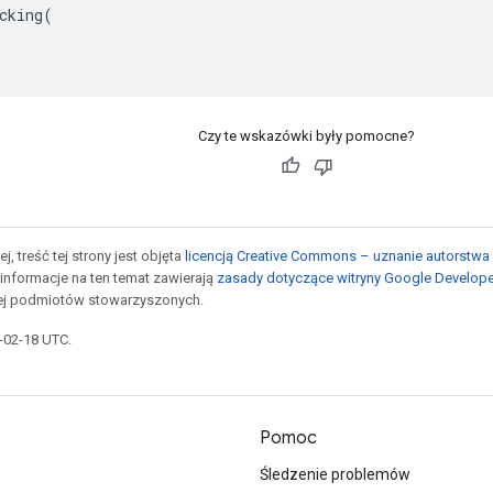
cking(

Czy te wskazówki były pomocne?
j, treść tej strony jest objęta
licencją Creative Commons – uznanie autorstwa 
informacje na ten temat zawierają
zasady dotyczące witryny Google Develop
jej podmiotów stowarzyszonych.
6-02-18 UTC.
Pomoc
Śledzenie problemów