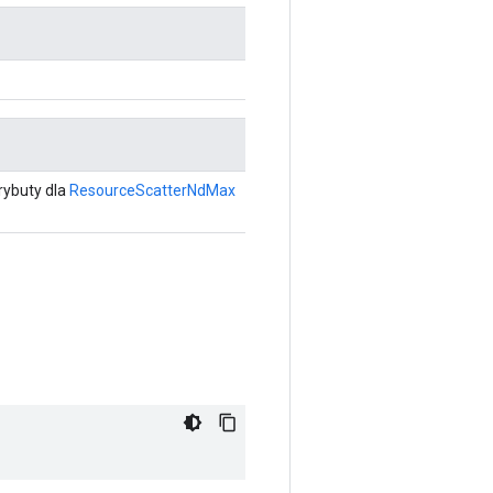
rybuty dla
ResourceScatterNdMax