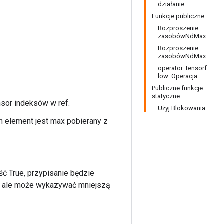
działanie
Funkcje publiczne
Rozproszenie
zasobówNdMax
Rozproszenie
zasobówNdMax
operator::tensorf
low::Operacja
Publiczne funkcje
statyczne
ensor indeksów w ref.
Użyj Blokowania
ch element jest max pobierany z
ść True, przypisanie będzie
e, ale może wykazywać mniejszą