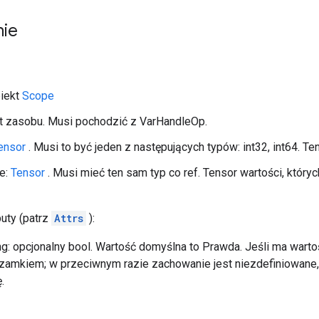
nie
biekt
Scope
yt zasobu. Musi pochodzić z VarHandleOp.
ensor
. Musi to być jeden z następujących typów: int32, int64. T
je:
Tensor
. Musi mieć ten sam typ co ref. Tensor wartości, który
buty (patrz
Attrs
):
g: opcjonalny bool. Wartość domyślna to Prawda. Jeśli ma warto
 zamkiem; w przeciwnym razie zachowanie jest niezdefiniowan
.