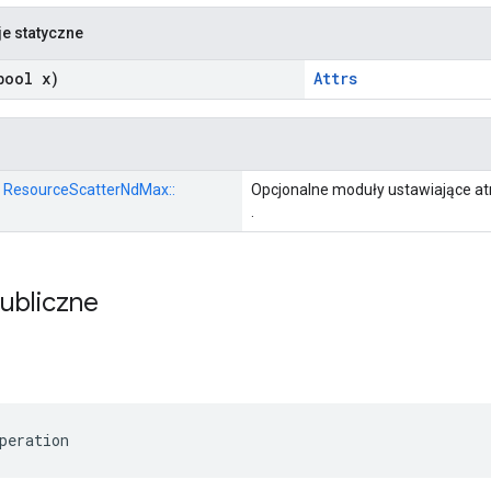
je statyczne
ool x)
Attrs
:: ResourceScatterNdMax::
Opcjonalne moduły ustawiające at
.
publiczne
peration