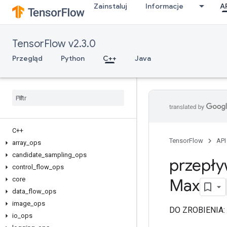
Zainstaluj
Informacje
A
TensorFlow v2.3.0
Przegląd
Python
C++
Java
C++
TensorFlow
API
array
_
ops
candidate
_
sampling
_
ops
przepły
control
_
flow
_
ops
core
Max
data
_
flow
_
ops
image
_
ops
DO ZROBIENIA: 
io
_
ops