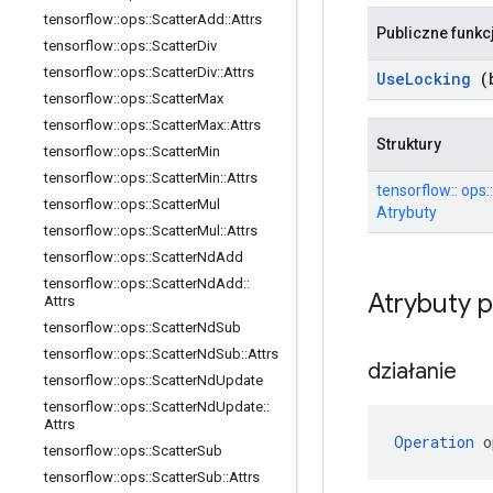
tensorflow
::
ops
::
Scatter
Add
::
Attrs
Publiczne funkc
tensorflow
::
ops
::
Scatter
Div
tensorflow
::
ops
::
Scatter
Div
::
Attrs
Use
Locking
(b
tensorflow
::
ops
::
Scatter
Max
tensorflow
::
ops
::
Scatter
Max
::
Attrs
Struktury
tensorflow
::
ops
::
Scatter
Min
tensorflow
::
ops
::
Scatter
Min
::
Attrs
tensorflow:: ops
tensorflow
::
ops
::
Scatter
Mul
Atrybuty
tensorflow
::
ops
::
Scatter
Mul
::
Attrs
tensorflow
::
ops
::
Scatter
Nd
Add
tensorflow
::
ops
::
Scatter
Nd
Add
::
Atrybuty 
Attrs
tensorflow
::
ops
::
Scatter
Nd
Sub
tensorflow
::
ops
::
Scatter
Nd
Sub
::
Attrs
działanie
tensorflow
::
ops
::
Scatter
Nd
Update
tensorflow
::
ops
::
Scatter
Nd
Update
::
Attrs
Operation
 o
tensorflow
::
ops
::
Scatter
Sub
tensorflow
::
ops
::
Scatter
Sub
::
Attrs