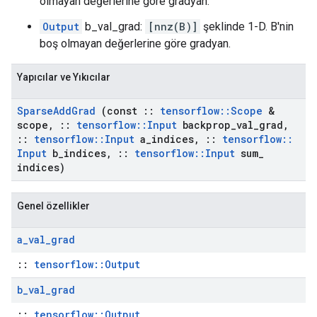
olmayan değerlerine göre gradyan.
Output
b_val_grad:
[nnz(B)]
şeklinde 1-D. B'nin
boş olmayan değerlerine göre gradyan.
Yapıcılar ve Yıkıcılar
Sparse
Add
Grad
(const
::
tensorflow
::
Scope
&
scope
,
::
tensorflow
::
Input
backprop
_
val
_
grad
,
::
tensorflow
::
Input
a
_
indices
,
::
tensorflow
::
Input
b
_
indices
,
::
tensorflow
::
Input
sum
_
indices)
Genel özellikler
a
_
val
_
grad
::
tensorflow::Output
b
_
val
_
grad
::
tensorflow::Output