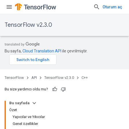
Oturum aç
TensorFlow v2.3.0
Bu sayfa,
Cloud Translation API
ile çevrilmiştir.
TensorFlow
API
TensorFlow v2.3.0
C++
Bu size yardımcı oldu mu?
Bu sayfada
Özet
Yapıcılar ve Yıkıcılar
Genel özellikler