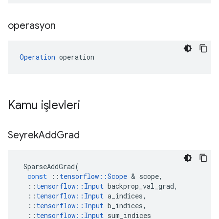
operasyon
Operation
 operation
Kamu işlevleri
Seyrek
Add
Grad
SparseAddGrad
(
const
::
tensorflow
::
Scope
&
scope
,
::
tensorflow
::
Input
backprop_val_grad
,
::
tensorflow
::
Input
a_indices
,
::
tensorflow
::
Input
b_indices
,
::
tensorflow
::
Input
sum_indices