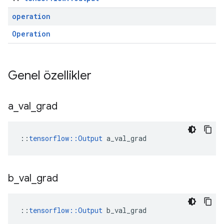
operation
Operation
Genel özellikler
a
_
val
_
grad
::
tensorflow::Output
 a_val_grad
b
_
val
_
grad
::
tensorflow::Output
 b_val_grad