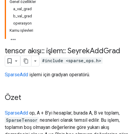
Genel özellikler
a_val_grad
b_val_grad
operasyon
Kamu işlevleri
tensor akışı
::
işlem
::
Seyrek
Add
Grad
#include <sparse_ops.h>
SparseAdd
işlemi için gradyan operatörü.
Özet
SparseAdd
op, A + B'yi hesaplar; burada A, B ve toplam,
SparseTensor
nesneleri olarak temsil edilir. Bu işlem,
toplamın boş olmayan değerlerine göre yukarı akış