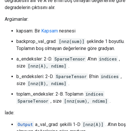
degradesini alır ve A ve B'nin boş olmayan değerlerine göre
degradelerin çıktısını alır.
Argümanlar:
kapsam: Bir
Kapsam
nesnesi
backprop_val_grad:
[nnz(sum)]
şeklinde 1 boyutlu.
Toplamın boş olmayan değerlerine göre gradyan.
a_endeksler: 2-D.
SparseTensor
A'nın
indices
,
size
[nnz(A), ndims]
.
b_endeksleri: 2-D.
SparseTensor
B'nin
indices
,
size
[nnz(B), ndims]
.
toplam_endeksler: 2-B. Toplamın
indices
SparseTensor
, size
[nnz(sum), ndims]
.
İade:
Output
a_val_grad: şekilli 1-D
[nnz(A)]
. A'nın boş