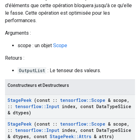
d'éléments que cette opération bloquera jusqu'à ce qu'elle
le fasse. Cette opération est optimisée pour les
performances.
Arguments :
scope : un objet
Scope
Retours :
OutputList
: Le tenseur des valeurs.
Constructeurs et Destructeurs
Stage
Peek
(const
::
tensorflow
::
Scope
& scope
,
::
tensorflow
::
Input
index
,
const Data
Type
Slice
& dtypes)
Stage
Peek
(const
::
tensorflow
::
Scope
& scope
,
::
tensorflow
::
Input
index
,
const Data
Type
Slice
& dtypes
,
const
Stage
Peek
::
Attrs
& attrs)