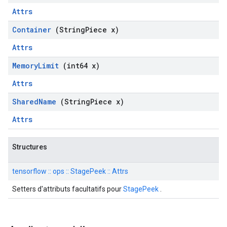
Attrs
Container
(String
Piece x)
Attrs
Memory
Limit
(int64 x)
Attrs
Shared
Name
(String
Piece x)
Attrs
Structures
tensorflow :: ops :: StagePeek :: Attrs
Setters d'attributs facultatifs pour
StagePeek
.