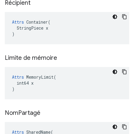
Récipient
Attrs
 Container(

  StringPiece x

)
Limite de mémoire
Attrs
 MemoryLimit(

  int64 x

)
Nom
Partagé
Attrs
 SharedName(
