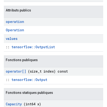
Attributs publics
operation
Operation
values
::
tensorflow::OutputList
Fonctions publiques
operator[]
(size
_
t index) const
::
tensorflow::Output
Fonctions statiques publiques
Capacity
(int64 x)