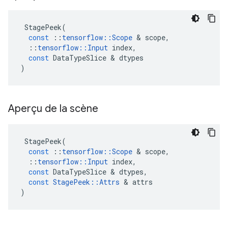
StagePeek
(
const
::
tensorflow
::
Scope
&
scope
,
::
tensorflow
::
Input
index
,
const
DataTypeSlice
&
dtypes
)
Aperçu de la scène
StagePeek
(
const
::
tensorflow
::
Scope
&
scope
,
::
tensorflow
::
Input
index
,
const
DataTypeSlice
&
dtypes
,
const
StagePeek
::
Attrs
&
attrs
)