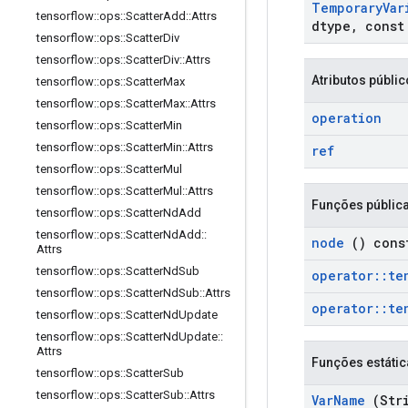
Temporary
Var
tensorflow
::
ops
::
Scatter
Add
::
Attrs
dtype
,
cons
tensorflow
::
ops
::
Scatter
Div
tensorflow
::
ops
::
Scatter
Div
::
Attrs
Atributos públi
tensorflow
::
ops
::
Scatter
Max
tensorflow
::
ops
::
Scatter
Max
::
Attrs
operation
tensorflow
::
ops
::
Scatter
Min
tensorflow
::
ops
::
Scatter
Min
::
Attrs
ref
tensorflow
::
ops
::
Scatter
Mul
tensorflow
::
ops
::
Scatter
Mul
::
Attrs
Funções públic
tensorflow
::
ops
::
Scatter
Nd
Add
tensorflow
::
ops
::
Scatter
Nd
Add
::
node
() cons
Attrs
tensorflow
::
ops
::
Scatter
Nd
Sub
operator
::
te
tensorflow
::
ops
::
Scatter
Nd
Sub
::
Attrs
operator
::
te
tensorflow
::
ops
::
Scatter
Nd
Update
tensorflow
::
ops
::
Scatter
Nd
Update
::
Attrs
Funções estátic
tensorflow
::
ops
::
Scatter
Sub
tensorflow
::
ops
::
Scatter
Sub
::
Attrs
Var
Name
(Str