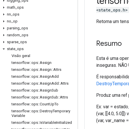
tensor
logging
_
ops
math
_
ops
<state_ops.h>
nn
_
ops
Retorna um tens
no
_
op
parsing
_
ops
random
_
ops
Resumo
sparse
_
ops
state
_
ops
Visão geral
Esta é uma oper
tensorflow
::
ops
::
Assign
inseguras. NÃO 
tensorflow
::
ops
::
Assign
::
Attrs
É responsabilid
tensorflow
::
ops
::
Assign
Add
DestroyTempora
tensorflow
::
ops
::
Assign
Add
::
Attrs
tensorflow
::
ops
::
Assign
Sub
Produz uma ref 
tensorflow
::
ops
::
Assign
Sub
::
Attrs
tensorflow
::
ops
::
Count
Up
To
Ex: var = estado
tensorflow
::
ops
::
Destroy
Temporary
(var, [[4.0, 5.0]
Variable
(var, var_name 
tensorflow
::
ops
::
Is
Variable
Initialized