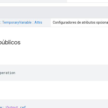
 :: TemporaryVariable :: Attrs
Configuradores de atributos opcion
públicos
peration
w
::
Output
ref