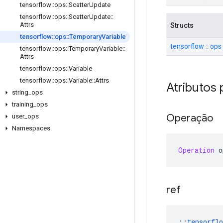
tensorflow
::
ops
::
Scatter
Update
tensorflow
::
ops
::
Scatter
Update
::
Attrs
Structs
tensorflow
::
ops
::
Temporary
Variable
tensorflow :: ops
tensorflow
::
ops
::
Temporary
Variable
::
Attrs
tensorflow
::
ops
::
Variable
tensorflow
::
ops
::
Variable
::
Attrs
Atributos 
string
_
ops
training
_
ops
Operação
user
_
ops
Namespaces
Operation
 o
ref
::
tensorflo