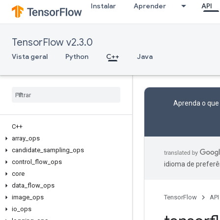
Instalar
Aprender
API
TensorFlow v2.3.0
Vista geral
Python
C++
Java
Aprenda o que
C++
array
_
ops
candidate
_
sampling
_
ops
control
_
flow
_
ops
idioma de preferê
core
data
_
flow
_
ops
image
_
ops
TensorFlow
API
io
_
ops