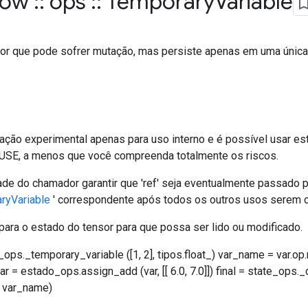
flow
::
ops
::
Temporary
Variable
or que pode sofrer mutação, mas persiste apenas em uma única
ação experimental apenas para uso interno e é possível usar e
USE, a menos que você compreenda totalmente os riscos.
ade do chamador garantir que 'ref' seja eventualmente passado p
ryVariable
' correspondente após todos os outros usos serem c
para o estado do tensor para que possa ser lido ou modificado.
_ops._temporary_variable ([1, 2], tipos.float_) var_name = var.
]) var = estado_ops.assign_add (var, [[ 6.0, 7.0]]) final = state_o
= var_name)