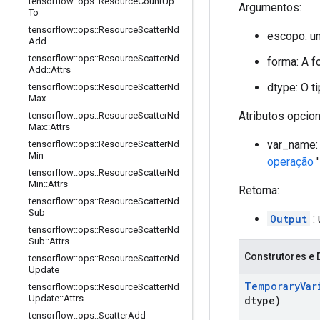
tensorflow
::
ops
::
Resource
Count
Up
Argumentos:
To
tensorflow
::
ops
::
Resource
Scatter
Nd
escopo: u
Add
tensorflow
::
ops
::
Resource
Scatter
Nd
forma: A f
Add
::
Attrs
dtype: O t
tensorflow
::
ops
::
Resource
Scatter
Nd
Max
Atributos opcio
tensorflow
::
ops
::
Resource
Scatter
Nd
Max
::
Attrs
var_name: 
tensorflow
::
ops
::
Resource
Scatter
Nd
Min
operação
tensorflow
::
ops
::
Resource
Scatter
Nd
Min
::
Attrs
Retorna:
tensorflow
::
ops
::
Resource
Scatter
Nd
Sub
Output
: 
tensorflow
::
ops
::
Resource
Scatter
Nd
Sub
::
Attrs
Construtores e 
tensorflow
::
ops
::
Resource
Scatter
Nd
Update
Temporary
Var
tensorflow
::
ops
::
Resource
Scatter
Nd
Update
::
Attrs
dtype)
tensorflow
::
ops
::
Scatter
Add