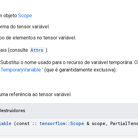
m objeto
Scope
orma do tensor variável.
ipo de elementos no tensor variável.
nais (consulte
Attrs
):
Substitui o nome usado para o recurso de variável temporária. 
'
TemporaryVariable
' (que é garantidamente exclusiva).
uma referência ao tensor variável.
Destruidores
iable
(const
::
tensorflow
::
Scope
& scope
,
Partial
Ten