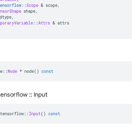
ensorflow
::
Scope
&
 scope
,
nsorShape
 shape
,
dtype
,
poraryVariable
::
Attrs
&
 attrs
w
::
Node
*
 node
()
const
ensorflow
::
Input
tensorflow
::
Input
()
const