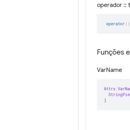
operador
::
t
operator
::
Funções e
Var
Name
Attrs
VarNa
StringPie
)