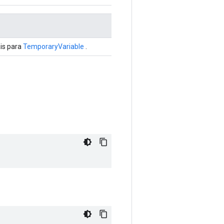
ais para
TemporaryVariable
.