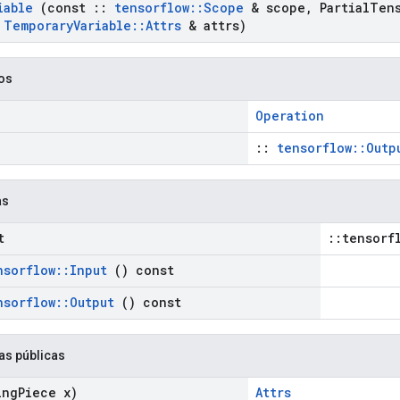
iable
(const
::
tensorflow
::
Scope
& scope
,
Partial
Ten
t
Temporary
Variable
::
Attrs
& attrs)
cos
Operation
::
tensorflow::Outp
as
t
::tensorf
nsorflow
::
Input
() const
nsorflow
::
Output
() const
as públicas
ing
Piece x)
Attrs