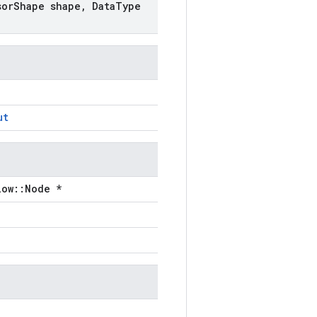
sor
Shape shape
,
Data
Type
ut
low::Node *