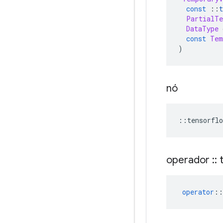
const
::
t
PartialTe
DataType
 
const
Tem
)
nó
::
tensorflo
operador
::
t
operator
::