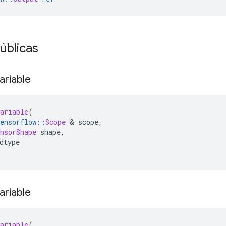
úblicas
ariable
ariable
(
ensorflow
::
Scope
&
 scope
,
nsorShape
 shape
,
dtype
ariable
ariable
(