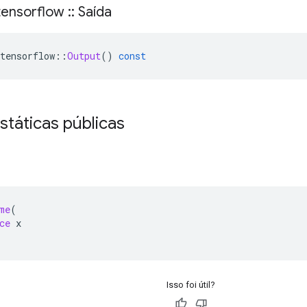
ensorflow
::
Saída
tensorflow
::
Output
()
const
státicas públicas
me
(
ce
 x
Isso foi útil?