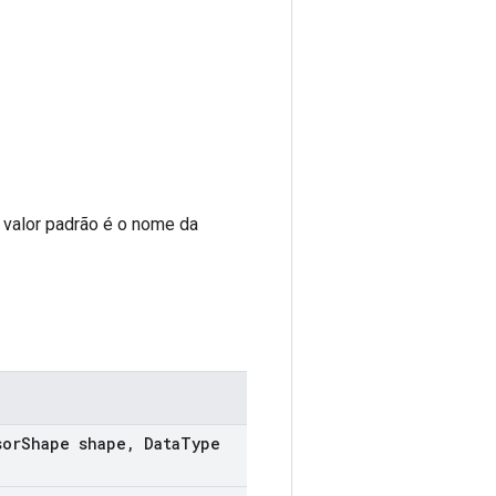
O valor padrão é o nome da
sor
Shape shape
,
Data
Type