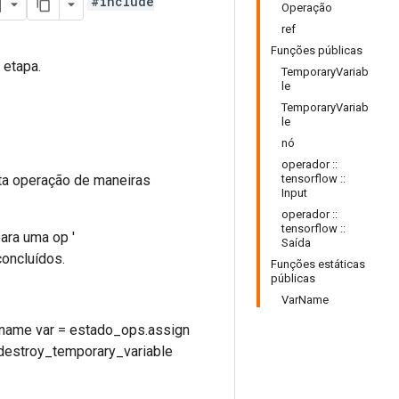
#include
Operação
ref
Funções públicas
 etapa.
TemporaryVariab
le
TemporaryVariab
le
nó
operador ::
sta operação de maneiras
tensorflow ::
Input
operador ::
tensorflow ::
ara uma op '
Saída
oncluídos.
Funções estáticas
públicas
VarName
op.name var = estado_ops.assign
ps._destroy_temporary_variable