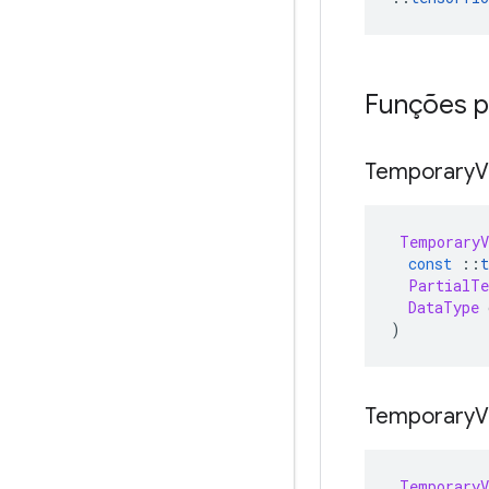
Funções p
Temporary
V
TemporaryV
const
::
t
PartialTe
DataType
 
)
Temporary
V
TemporaryV