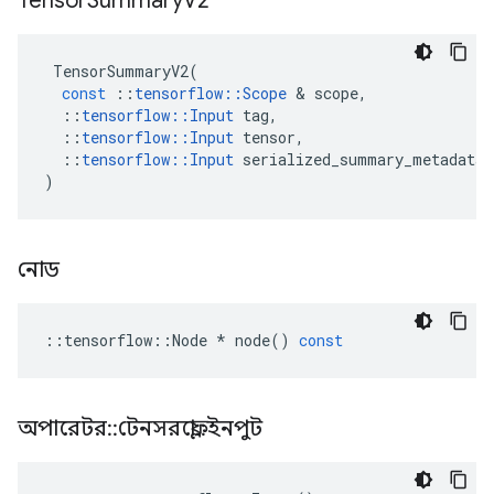
Tensor
Summary
V2
TensorSummaryV2
(
const
::
tensorflow
::
Scope
&
scope
,
::
tensorflow
::
Input
tag
,
::
tensorflow
::
Input
tensor
,
::
tensorflow
::
Input
serialized_summary_metadata
)
নোড
::
tensorflow
::
Node
*
node
()
const
অপারেটর
::
টেনসরফ্লো
::
ইনপুট