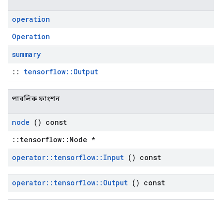
operation
Operation
summary
::
tensorflow::Output
পাবলিক ফাংশন
node
() const
::tensorflow::Node *
operator
::
tensorflow
::
Input
() const
operator
::
tensorflow
::
Output
() const