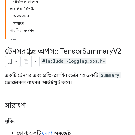
পাবলিক ফাংশন
পাবলিক বৈশিষ্ট্য
অপারেশন
সারাংশ
পাবলিক ফাংশন
টেনসরফ্লো
::
অপস
::
Tensor
Summary
V2
#include <logging_ops.h>
একটি টেনসর এবং প্রতি-প্লাগইন ডেটা সহ একটি
Summary
প্রোটোকল বাফার আউটপুট করে।
সারাংশ
যুক্তি:
স্কোপ: একটি
স্কোপ
অবজেক্ট