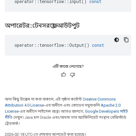
operator
::
tensorflow
::
Input
()
const
অপারেটর
::
টেনসরফ্লো
::
আউটপুট
operator
::
tensorflow
::
Output
()
const
এটি কাজে লেগেছে?
অন্য কিছু উল্লেখ না করা থাকলে, এই পৃষ্ঠার কন্টেন্ট
Creative Commons
Attribution 4.0 License
-এর অধীনে এবং কোডের নমুনাগুলি
Apache 2.0
License
-এর অধীনে লাইসেন্স প্রাপ্ত। আরও জানতে,
Google Developers সাইট
নীতি
দেখুন। Java হল Oracle এবং/অথবা তার অ্যাফিলিয়েট সংস্থার রেজিস্টার্ড
ট্রেডমার্ক।
2026-02-18 UTC-তে শেষবার আপডেট করা হয়েছে।