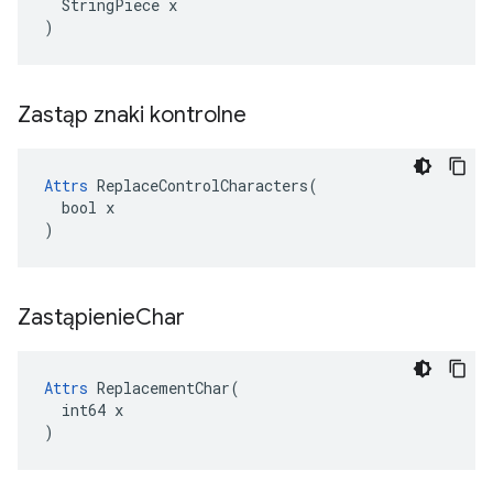
  StringPiece x

)
Zastąp znaki kontrolne
Attrs
 ReplaceControlCharacters(

  bool x

)
Zastąpienie
Char
Attrs
 ReplacementChar(

  int64 x

)