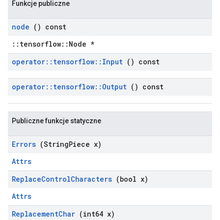
Funkcje publiczne
node
() const
::tensorflow::Node *
operator
::
tensorflow
::
Input
() const
operator
::
tensorflow
::
Output
() const
Publiczne funkcje statyczne
Errors
(String
Piece x)
Attrs
Replace
Control
Characters
(bool x)
Attrs
Replacement
Char
(int64 x)