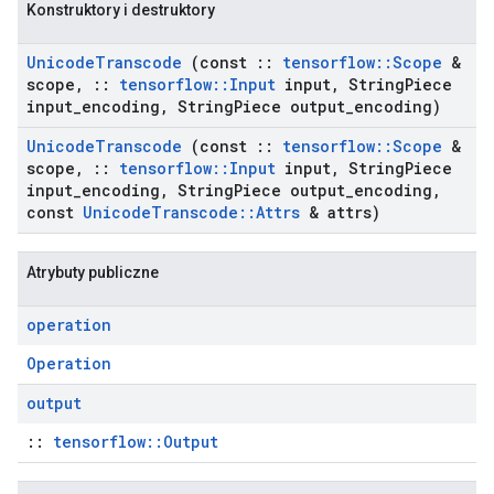
Konstruktory i destruktory
Unicode
Transcode
(const
::
tensorflow
::
Scope
&
scope
,
::
tensorflow
::
Input
input
,
String
Piece
input
_
encoding
,
String
Piece output
_
encoding)
Unicode
Transcode
(const
::
tensorflow
::
Scope
&
scope
,
::
tensorflow
::
Input
input
,
String
Piece
input
_
encoding
,
String
Piece output
_
encoding
,
const
Unicode
Transcode
::
Attrs
& attrs)
Atrybuty publiczne
operation
Operation
output
::
tensorflow::Output