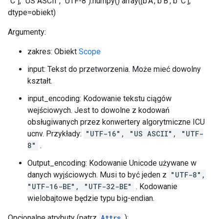
"C"], "US ASCII", "UTF-8").numpy() array([b'A', b'B', b' C'],
dtype=obiekt)
Argumenty:
zakres: Obiekt
Scope
input: Tekst do przetworzenia. Może mieć dowolny
kształt.
input_encoding: Kodowanie tekstu ciągów
wejściowych. Jest to dowolne z kodowań
obsługiwanych przez konwertery algorytmiczne ICU
ucnv. Przykłady:
"UTF-16", "US ASCII", "UTF-
8"
.
Output_encoding: Kodowanie Unicode używane w
danych wyjściowych. Musi to być jeden z
"UTF-8",
"UTF-16-BE", "UTF-32-BE"
. Kodowanie
wielobajtowe będzie typu big-endian.
Opcjonalne atrybuty (patrz
Attrs
):