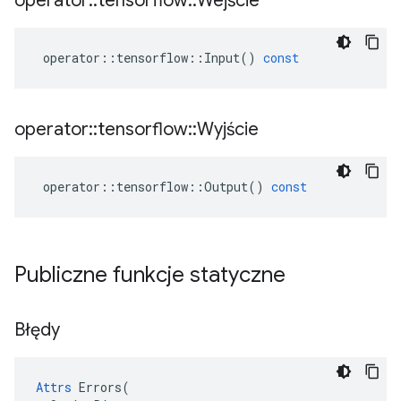
operator
::
tensorflow
::
Wejście
operator
::
tensorflow
::
Input
()
const
operator
::
tensorflow
::
Wyjście
operator
::
tensorflow
::
Output
()
const
Publiczne funkcje statyczne
Błędy
Attrs
 Errors(
