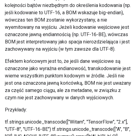
kolejności bajtów niezbędnym do określenia kodowania (np.
jeśli kodowanie to UTF-16, a BOM wskazuje big-endian),
wówczas ten BOM zostanie wykorzystany, a nie
wyemitowany na wyjściu. Jeżeli kodowanie wejściowe jest
oznaczone jawną endiannością (np. UTF-16-BE), wówczas
BOM jest interpretowany jako spacja nierozdzielająca i jest
zachowywany na wyjściu (w tym zawsze dla UTF-8).
Efektem końcowym jest to, że jeśli dane wejściowe są
oznaczone jako wyraźna endianowość, transkodowanie jest
wierne wszystkim punktom kodowym w źródle. Jeśli nie
jest ona oznaczona jawną końcówką, BOM nie jest uważany
za część samego ciągu, ale za metadane, w związku z
czym nie jest zachowywany w danych wyjściowych.
Przykłady:
tf.strings.unicode_transcode(["Witam", "TensorFlow", "2.x"],
"UTF-8", "UTF-16-BE")
tf.strings.unicode_transcode(["A", "B",