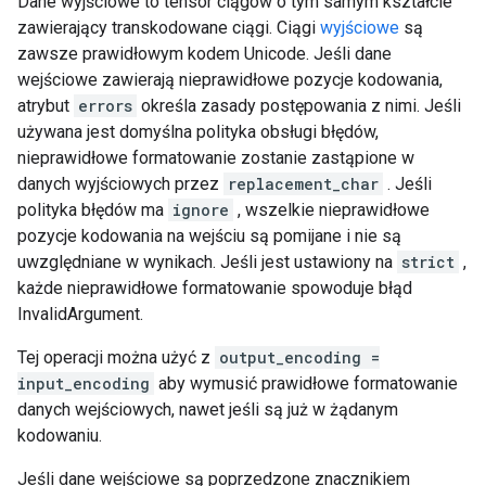
Dane wyjściowe to tensor ciągów o tym samym kształcie
zawierający transkodowane ciągi. Ciągi
wyjściowe
są
zawsze prawidłowym kodem Unicode. Jeśli dane
wejściowe zawierają nieprawidłowe pozycje kodowania,
atrybut
errors
określa zasady postępowania z nimi. Jeśli
używana jest domyślna polityka obsługi błędów,
nieprawidłowe formatowanie zostanie zastąpione w
danych wyjściowych przez
replacement_char
. Jeśli
polityka błędów ma
ignore
, wszelkie nieprawidłowe
pozycje kodowania na wejściu są pomijane i nie są
uwzględniane w wynikach. Jeśli jest ustawiony na
strict
,
każde nieprawidłowe formatowanie spowoduje błąd
InvalidArgument.
Tej operacji można użyć z
output_encoding =
input_encoding
aby wymusić prawidłowe formatowanie
danych wejściowych, nawet jeśli są już w żądanym
kodowaniu.
Jeśli dane wejściowe są poprzedzone znacznikiem