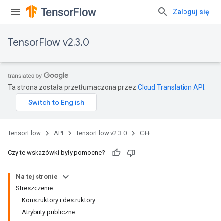
Zaloguj się
TensorFlow v2.3.0
Ta strona została przetłumaczona przez
Cloud Translation API
.
TensorFlow
API
TensorFlow v2.3.0
C++
Czy te wskazówki były pomocne?
Na tej stronie
Streszczenie
Konstruktory i destruktory
Atrybuty publiczne