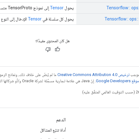
Tensorflow:: ops
يحول
Tensor
إلى نموذج TensorProto متسلسل.
Tensorflow:: ops
يحول كل سلسلة في
Tensor
الإدخال إلى النوع 
هل كان المحتوى مفيدًا؟
بموجب
ترخيص Creative Commons Attribution 4.0‏
ما لم يُنصّ على خلاف ذلك، ونماذج الر
Google Dev‏
. إنّ Java هي علامة تجارية مسجَّلة لشركة Oracle و/أو شركائها التابعين.
الدعم
أداة تتبّع المشاكل