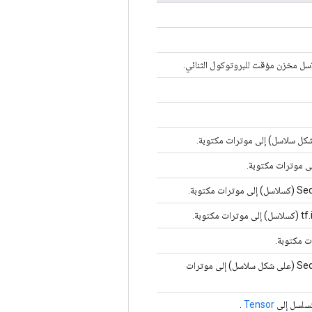
شكل سلاسل) إلى موترات مكتوبة.
يحول الدماغ العددي.SequenceExample proto (على شكل سلاسل) إلى موترات
.
Tensor