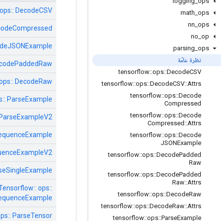
logging
_
ops
 ops:: DecodeCSV
math
_
ops
nn
_
ops
DecodeCompressed
no
_
op
ecodeJSONExample
parsing
_
ops
نظرة عامّة
 DecodePaddedRaw
tensorflow
::
ops
::
Decode
CSV
 ops:: DecodeRaw
tensorflow
::
ops
::
Decode
CSV
::
Attrs
tensorflow
::
ops
::
Decode
ps:: ParseExample
Compressed
tensorflow
::
ops
::
Decode
: ParseExampleV2
Compressed
::
Attrs
eSequenceExample
tensorflow
::
ops
::
Decode
JSONExample
equenceExampleV2
tensorflow
::
ops
::
Decode
Padded
Raw
arseSingleExample
tensorflow
::
ops
::
Decode
Padded
Raw
::
Attrs
Tensorflow:: ops::
tensorflow
::
ops
::
Decode
Raw
SequenceExample
tensorflow
::
ops
::
Decode
Raw
::
Attrs
ops:: ParseTensor
tensorflow
::
ops
::
Parse
Example