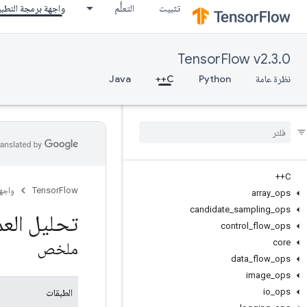
تثبيت
التعلُّم
واجهة برمجة التطب
TensorFlow v2.3.0
نظرة عامة
Python
C++
Java
C++
TensorFlow
واجه
array
_
ops
candidate
_
sampling
_
ops
تحليل العم
control
_
flow
_
ops
core
ملخص
data
_
flow
_
ops
image
_
ops
io
_
ops
الطبقات