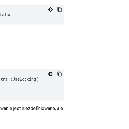
false
trs::UseLocking(

anie jest niezdefiniowane, ale