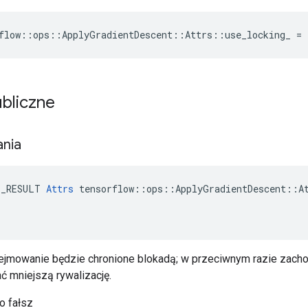
flow::ops::ApplyGradientDescent::Attrs::use_locking_ = 
ubliczne
ania
E_RESULT 
Attrs
 tensorflow::ops::ApplyGradientDescent::At
ejmowanie będzie chronione blokadą; w przeciwnym razie zachow
 mniejszą rywalizację.
o fałsz