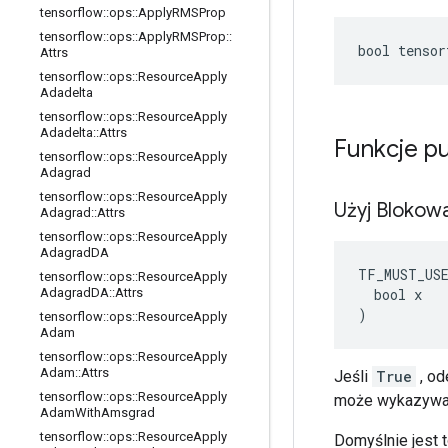
tensorflow
::
ops
::
Apply
RMSProp
tensorflow
::
ops
::
Apply
RMSProp
::
bool tensor
Attrs
tensorflow
::
ops
::
Resource
Apply
Adadelta
tensorflow
::
ops
::
Resource
Apply
Adadelta
::
Attrs
Funkcje p
tensorflow
::
ops
::
Resource
Apply
Adagrad
tensorflow
::
ops
::
Resource
Apply
Użyj Blokow
Adagrad
::
Attrs
tensorflow
::
ops
::
Resource
Apply
Adagrad
DA
TF_MUST_US
tensorflow
::
ops
::
Resource
Apply
  bool x

Adagrad
DA
::
Attrs
)
tensorflow
::
ops
::
Resource
Apply
Adam
tensorflow
::
ops
::
Resource
Apply
Adam
::
Attrs
Jeśli
True
, od
tensorflow
::
ops
::
Resource
Apply
może wykazywać
Adam
With
Amsgrad
tensorflow
::
ops
::
Resource
Apply
Domyślnie jest t