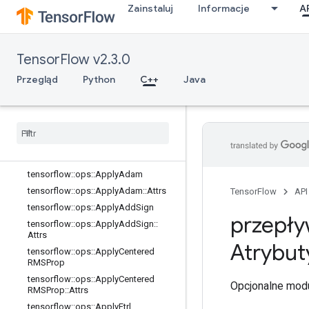
Zainstaluj
Informacje
A
training_ops
Informacje ogólne
tensorflow::ops::ApplyAdadelta
TensorFlow v2.3.0
tensorflow::ops::ApplyAdadelta::Attr
s
Przegląd
Python
C++
Java
tensorflow::ops::ApplyAdagrad
tensorflow
::
ops
::
Apply
Adagrad
::
Attrs
tensorflow
::
ops
::
Apply
Adagrad
DA
tensorflow
::
ops
::
Apply
Adagrad
DA
::
Attrs
tensorflow
::
ops
::
Apply
Adam
tensorflow
::
ops
::
Apply
Adam
::
Attrs
TensorFlow
API
tensorflow
::
ops
::
Apply
Add
Sign
przepły
tensorflow
::
ops
::
Apply
Add
Sign
::
Attrs
Atrybut
tensorflow
::
ops
::
Apply
Centered
RMSProp
tensorflow
::
ops
::
Apply
Centered
Opcjonalne modu
RMSProp
::
Attrs
tensorflow
::
ops
::
Apply
Ftrl