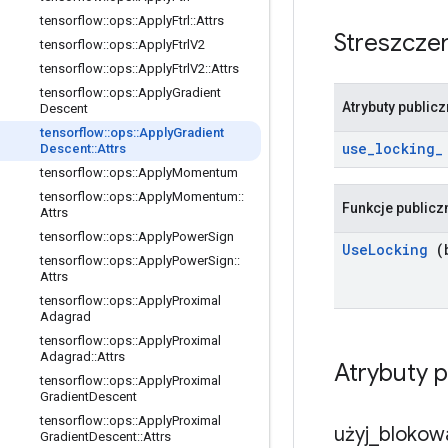
tensorflow
::
ops
::
Apply
Ftrl
::
Attrs
Streszcze
tensorflow
::
ops
::
Apply
Ftrl
V2
tensorflow
::
ops
::
Apply
Ftrl
V2
::
Attrs
tensorflow
::
ops
::
Apply
Gradient
Atrybuty public
Descent
tensorflow
::
ops
::
Apply
Gradient
use
_
locking
_
Descent
::
Attrs
tensorflow
::
ops
::
Apply
Momentum
tensorflow
::
ops
::
Apply
Momentum
::
Funkcje publicz
Attrs
tensorflow
::
ops
::
Apply
Power
Sign
Use
Locking
(b
tensorflow
::
ops
::
Apply
Power
Sign
::
Attrs
tensorflow
::
ops
::
Apply
Proximal
Adagrad
tensorflow
::
ops
::
Apply
Proximal
Adagrad
::
Attrs
Atrybuty 
tensorflow
::
ops
::
Apply
Proximal
Gradient
Descent
tensorflow
::
ops
::
Apply
Proximal
użyj
_
blokow
Gradient
Descent
::
Attrs