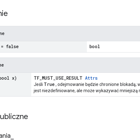
nie
zne
= false
bool
ne
ool x)
TF_MUST_USE_RESULT
Attrs
True
Jeśli
, odejmowanie będzie chronione blokadą;
jest niezdefiniowane, ale może wykazywać mniejszą r
publiczne
ania
_