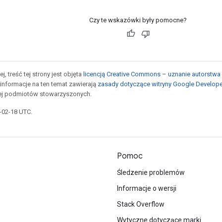
Czy te wskazówki były pomocne?
j, treść tej strony jest objęta
licencją Creative Commons – uznanie autorstwa 
informacje na ten temat zawierają
zasady dotyczące witryny Google Develop
jej podmiotów stowarzyszonych.
6-02-18 UTC.
Pomoc
Śledzenie problemów
Informacje o wersji
Stack Overflow
Wytyczne dotyczące marki