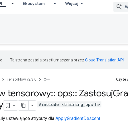
PI
Ekosystem
Więcej
Ta strona została przetłumaczona przez
Cloud Translation API
.
TensorFlow v2.3.0
C++
Czy te
w tensorowy
::
ops
::
Zastosuj
Gra
y
#include <training_ops.h>
ły ustawiające atrybuty dla
ApplyGradientDescent
.