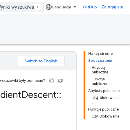
/
GitHub
Zaloguj się
Na tej stronie
Streszczenie
Atrybuty
publiczne
Funkcje
 wskazówki były pomocne?
publiczne
Atrybuty publiczne
dient
Descent
::
użyj_blokowania
_
Funkcje publiczne
Użyj Blokowania