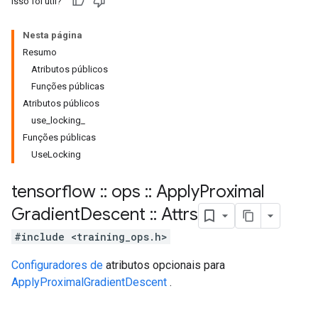
Isso foi útil?
Nesta página
Resumo
Atributos públicos
Funções públicas
Atributos públicos
use_locking_
Funções públicas
UseLocking
tensorflow
::
ops
::
Apply
Proximal
Gradient
Descent
::
Attrs
#include <training_ops.h>
Configuradores de
atributos opcionais para
ApplyProximalGradientDescent
.