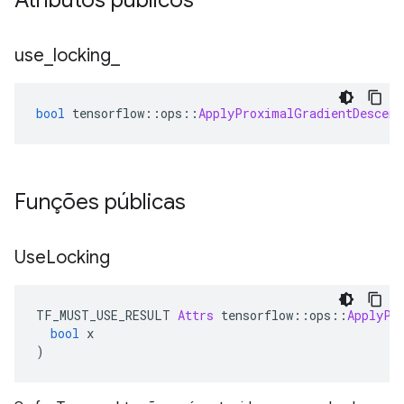
Atributos públicos
use
_
locking
_
bool
 tensorflow
::
ops
::
ApplyProximalGradientDescent
Funções públicas
Use
Locking
TF_MUST_USE_RESULT 
Attrs
 tensorflow
::
ops
::
ApplyPr
bool
 x
)