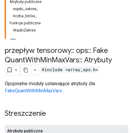
Atrybuty publiczne
wąski_zakres_
liczba_bitów_
Funkcje publiczne
WąskiZakres
przepływ tensorowy
::
ops
::
Fake
Quant
With
Min
Max
Vars
::
Atrybuty
#include <array_ops.h>
Opcjonalne moduły ustawiające atrybuty dla
FakeQuantWithMinMaxVars
.
Streszczenie
Atrybuty publiczne