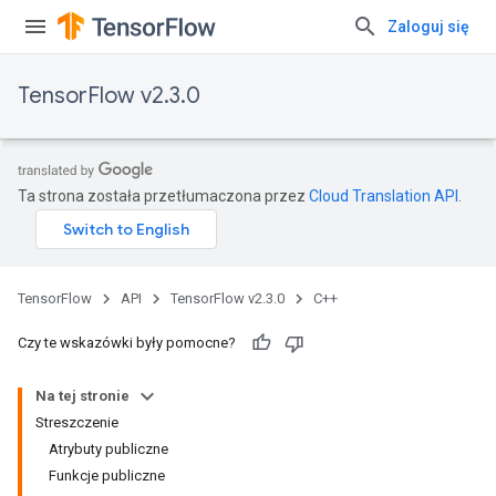
Zaloguj się
TensorFlow v2.3.0
Ta strona została przetłumaczona przez
Cloud Translation API
.
TensorFlow
API
TensorFlow v2.3.0
C++
Czy te wskazówki były pomocne?
Na tej stronie
Streszczenie
Atrybuty publiczne
Funkcje publiczne