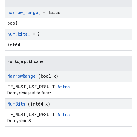
narrow
_
range
_
= false
bool
num
_
bits
_
= 8
int64
Funkcje publiczne
Narrow
Range
(bool x)
TF_MUST_USE_RESULT
Attrs
Domyślnie jest to fałsz.
Num
Bits
(int64 x)
TF_MUST_USE_RESULT
Attrs
Domyślnie 8.