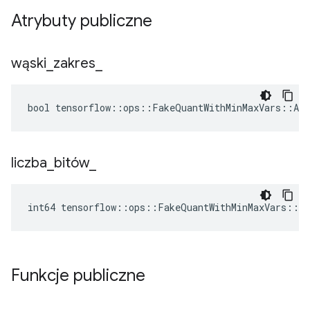
Atrybuty publiczne
wąski
_
zakres
_
bool tensorflow::ops::FakeQuantWithMinMaxVars::Att
liczba
_
bitów
_
int64 tensorflow::ops::FakeQuantWithMinMaxVars::A
Funkcje publiczne