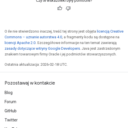
Czy te wskazówki były pomocne?
O ile nie stwierdzono inaczej, treść tej strony jest objęta
licencją Creative
Commons – uznanie autorstwa 4.0
, a fragmenty kodu są dostępne na
licencji Apache 2.0
. Szczegółowe informacje na ten temat zawierają
zasady dotyczące witryny Google Developers
. Java jest zastrzeżonym
znakiem towarowym firmy Oracle i jej podmiotów stowarzyszonych.
Ostatnia aktualizacja: 2026-02-18 UTC.
Pozostawaj w kontakcie
Blog
Forum
GitHub
Twitter