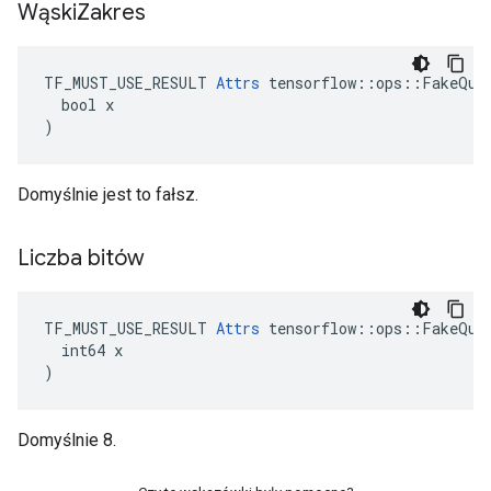
Wąski
Zakres
TF_MUST_USE_RESULT 
Attrs
 tensorflow::ops::FakeQuan
  bool x

)
Domyślnie jest to fałsz.
Liczba bitów
TF_MUST_USE_RESULT 
Attrs
 tensorflow::ops::FakeQuan
  int64 x

)
Domyślnie 8.