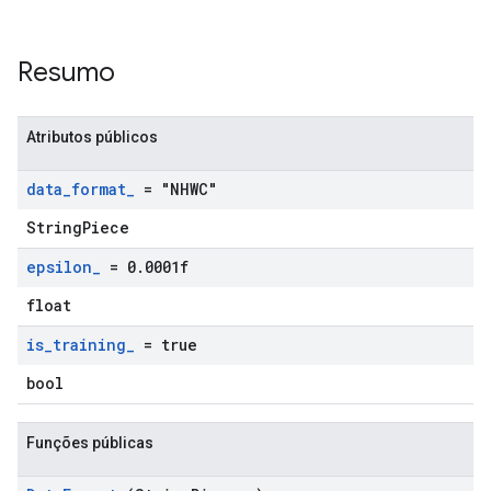
Resumo
Atributos públicos
data
_
format
_
= "NHWC"
StringPiece
epsilon
_
= 0
.
0001f
float
is
_
training
_
= true
bool
Funções públicas