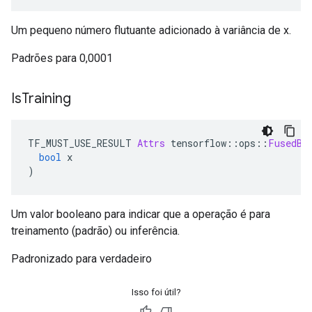
Um pequeno número flutuante adicionado à variância de x.
Padrões para 0,0001
Is
Training
TF_MUST_USE_RESULT 
Attrs
 tensorflow
::
ops
::
FusedBa
bool
 x
)
Um valor booleano para indicar que a operação é para
treinamento (padrão) ou inferência.
Padronizado para verdadeiro
Isso foi útil?