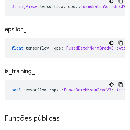
StringPiece
 tensorflow
::
ops
::
FusedBatchNormGradV3
epsilon
_
float
 tensorflow
::
ops
::
FusedBatchNormGradV3
::
Attr
is
_
training
_
bool
 tensorflow
::
ops
::
FusedBatchNormGradV3
::
Attrs
Funções públicas