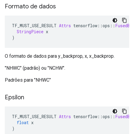
Formato de dados
TF_MUST_USE_RESULT 
Attrs
 tensorflow
::
ops
::
FusedBa
StringPiece
 x
)
O formato de dados para y_backprop, x, x_backprop.
"NHWC" (padrão) ou "NCHW".
Padrões para "NHWC"
Epsilon
TF_MUST_USE_RESULT 
Attrs
 tensorflow
::
ops
::
FusedBa
float
 x
)