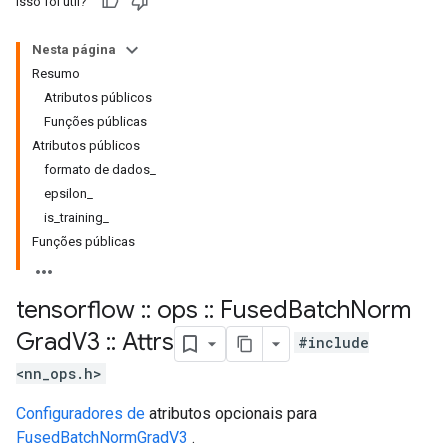
Isso foi útil?
Nesta página
Resumo
Atributos públicos
Funções públicas
Atributos públicos
formato de dados_
epsilon_
is_training_
Funções públicas
tensorflow
::
ops
::
Fused
Batch
Norm
Grad
V3
::
Attrs
#include
<nn_ops.h>
Configuradores de
atributos opcionais para
FusedBatchNormGradV3
.