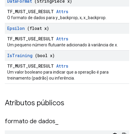
Data
Format
(String
Piece x)
TF_MUST_USE_RESULT
Attrs
O formato de dados para y_backprop, x, x_backprop.
Epsilon
(float x)
TF_MUST_USE_RESULT
Attrs
Um pequeno número flutuante adicionado à variância de x.
Is
Training
(bool x)
TF_MUST_USE_RESULT
Attrs
Um valor booleano para indicar que a operação é para
treinamento (padrão) ou inferência.
Atributos públicos
formato de dados
_