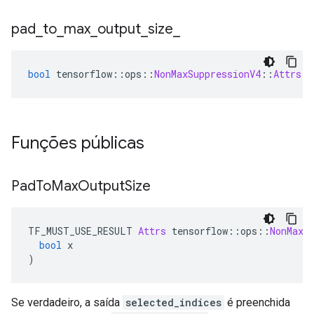
pad
_
to
_
max
_
output
_
size
_
bool
 tensorflow
::
ops
::
NonMaxSuppressionV4
::
Attrs
::
Funções públicas
Pad
To
Max
Output
Size
TF_MUST_USE_RESULT 
Attrs
 tensorflow
::
ops
::
NonMaxS
bool
 x
)
Se verdadeiro, a saída
selected_indices
é preenchida