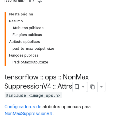
Isso foi útil?
Nesta página
Resumo
Atributos públicos
Funções públicas
Atributos públicos
pad_to_max_output_size_
Funções públicas
PadToMaxOutputSize
tensorflow
::
ops
::
Non
Max
Suppression
V4
::
Attrs
#include <image_ops.h>
Configuradores de
atributos opcionais para
NonMaxSuppressionV4
.