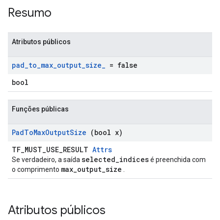
Resumo
Atributos públicos
pad
_
to
_
max
_
output
_
size
_
= false
bool
Funções públicas
Pad
To
Max
Output
Size
(bool x)
TF_MUST_USE_RESULT
Attrs
selected_indices
Se verdadeiro, a saída
é preenchida com
max_output_size
o comprimento
.
Atributos públicos