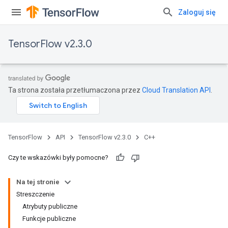
Zaloguj się
TensorFlow v2.3.0
Ta strona została przetłumaczona przez
Cloud Translation API
.
TensorFlow
API
TensorFlow v2.3.0
C++
Czy te wskazówki były pomocne?
Na tej stronie
Streszczenie
Atrybuty publiczne
Funkcje publiczne