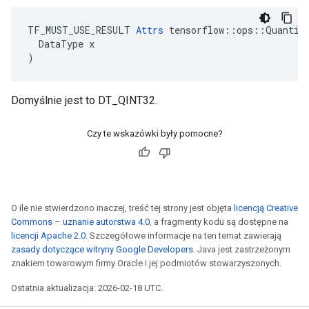
TF_MUST_USE_RESULT 
Attrs
 tensorflow::ops::Quantize
  DataType x

)
Domyślnie jest to DT_QINT32.
Czy te wskazówki były pomocne?
O ile nie stwierdzono inaczej, treść tej strony jest objęta
licencją Creative
Commons – uznanie autorstwa 4.0
, a fragmenty kodu są dostępne na
licencji Apache 2.0
. Szczegółowe informacje na ten temat zawierają
zasady dotyczące witryny Google Developers
. Java jest zastrzeżonym
znakiem towarowym firmy Oracle i jej podmiotów stowarzyszonych.
Ostatnia aktualizacja: 2026-02-18 UTC.