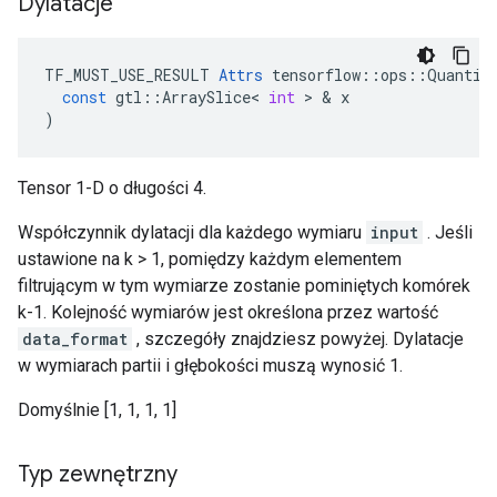
Dylatacje
TF_MUST_USE_RESULT
Attrs
tensorflow
::
ops
::
Quantiz
const
gtl
::
ArraySlice
<
int
>
&
x
)
Tensor 1-D o długości 4.
Współczynnik dylatacji dla każdego wymiaru
input
. Jeśli
ustawione na k > 1, pomiędzy każdym elementem
filtrującym w tym wymiarze zostanie pominiętych komórek
k-1. Kolejność wymiarów jest określona przez wartość
data_format
, szczegóły znajdziesz powyżej. Dylatacje
w wymiarach partii i głębokości muszą wynosić 1.
Domyślnie [1, 1, 1, 1]
Typ zewnętrzny