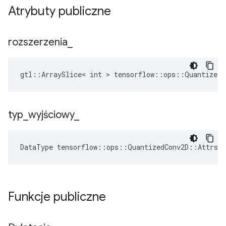
Atrybuty publiczne
rozszerzenia
_
gtl::ArraySlice< int > tensorflow::ops::QuantizedC
typ
_
wyjściowy
_
DataType
tensorflow
::
ops
::
QuantizedConv2D
::
Attrs
:
Funkcje publiczne