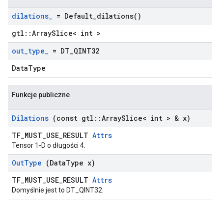
dilations
_
=
Default_dilations(
)
gtl::ArraySlice< int >
out
_
type
_
= DT
_
QINT32
DataType
Funkcje publiczne
Dilations
(const gtl
::
Array
Slice< int > & x)
TF_MUST_USE_RESULT
Attrs
Tensor 1-D o długości 4.
Out
Type
(Data
Type x)
TF_MUST_USE_RESULT
Attrs
Domyślnie jest to DT_QINT32.