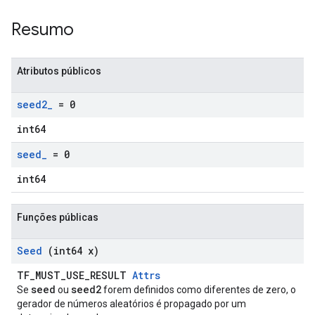
Resumo
Atributos públicos
seed2
_
= 0
int64
seed
_
= 0
int64
Funções públicas
Seed
(int64 x)
TF_MUST_USE_RESULT
Attrs
seed
seed2
Se
ou
forem definidos como diferentes de zero, o
gerador de números aleatórios é propagado por um