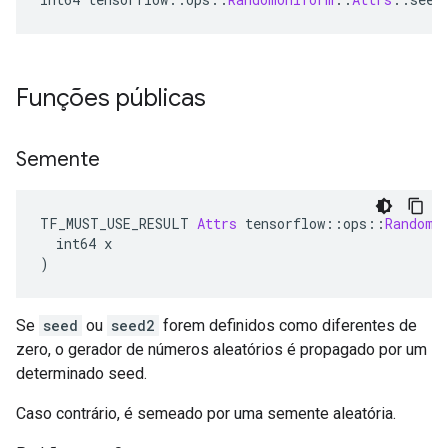
Funções públicas
Semente
TF_MUST_USE_RESULT 
Attrs
 tensorflow
::
ops
::
RandomU
  int64 x
)
Se
seed
ou
seed2
forem definidos como diferentes de
zero, o gerador de números aleatórios é propagado por um
determinado seed.
Caso contrário, é semeado por uma semente aleatória.