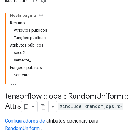
Isso foi útil?
Nesta página
Resumo
Atributos públicos
Funções públicas
Atributos públicos
seed2_
semente_
Funções públicas
Semente
tensorflow
::
ops
::
Random
Uniform
::
Attrs
#include <random_ops.h>
Configuradores de
atributos opcionais para
RandomUniform
.