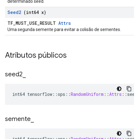
determinado seed.
Seed2
(int64 x)
TF_MUST_USE_RESULT
Attrs
Uma segunda semente para evitar a colisão de sementes.
Atributos públicos
seed2
_
int64 tensorflow
::
ops
::
RandomUniform
::
Attrs
::
seed
semente
_
int64 tensorflow
::
ops
::
RandomUniform
::
Attrs
::
seed