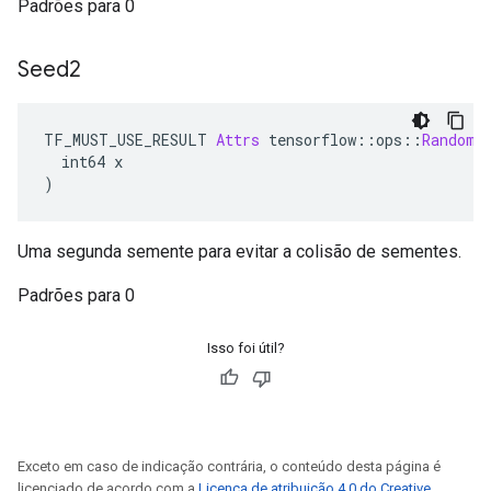
Padrões para 0
Seed2
TF_MUST_USE_RESULT 
Attrs
 tensorflow
::
ops
::
RandomU
  int64 x
)
Uma segunda semente para evitar a colisão de sementes.
Padrões para 0
Isso foi útil?
Exceto em caso de indicação contrária, o conteúdo desta página é
licenciado de acordo com a
Licença de atribuição 4.0 do Creative