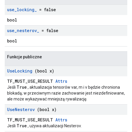
use
_
locking
_
= false
bool
use
_
nesterov
_
= false
bool
Funkcje publiczne
Use
Locking
(bool x)
TF_MUST_USE_RESULT
Attrs
True
Jeśli
, aktualizacja tensorów var, m i v będzie chroniona
blokadą; w przeciwnym razie zachowanie jest niezdefiniowane,
ale może wykazywać mniejszą rywalizację.
Use
Nesterov
(bool x)
TF_MUST_USE_RESULT
Attrs
True
Jeśli
, używa aktualizacji Nesterov.