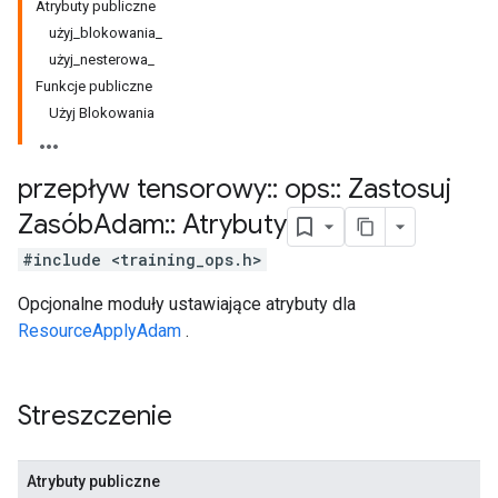
Atrybuty publiczne
użyj_blokowania_
użyj_nesterowa_
Funkcje publiczne
Użyj Blokowania
przepływ tensorowy
::
ops
::
Zastosuj
Zasób
Adam
::
Atrybuty
#include <training_ops.h>
Opcjonalne moduły ustawiające atrybuty dla
ResourceApplyAdam
.
Streszczenie
Atrybuty publiczne