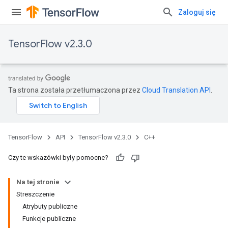
Zaloguj się
TensorFlow v2.3.0
Ta strona została przetłumaczona przez
Cloud Translation API
.
TensorFlow
API
TensorFlow v2.3.0
C++
Czy te wskazówki były pomocne?
Na tej stronie
Streszczenie
Atrybuty publiczne
Funkcje publiczne