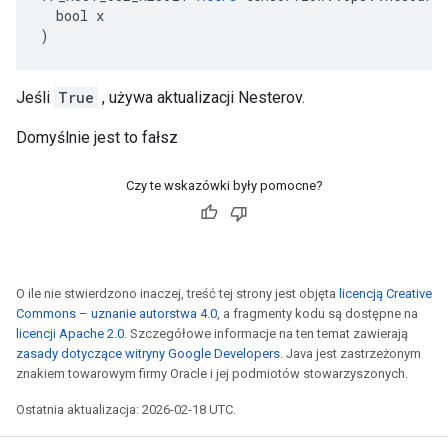
  bool x

)
Jeśli
True
, używa aktualizacji Nesterov.
Domyślnie jest to fałsz
Czy te wskazówki były pomocne?
O ile nie stwierdzono inaczej, treść tej strony jest objęta
licencją Creative
Commons – uznanie autorstwa 4.0
, a fragmenty kodu są dostępne na
licencji Apache 2.0
. Szczegółowe informacje na ten temat zawierają
zasady dotyczące witryny Google Developers
. Java jest zastrzeżonym
znakiem towarowym firmy Oracle i jej podmiotów stowarzyszonych.
Ostatnia aktualizacja: 2026-02-18 UTC.