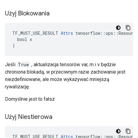
Użyj Blokowania
TF_MUST_USE_RESULT 
Attrs
 tensorflow::ops::Resource
  bool x

)
Jeśli
True
, aktualizacja tensorów var, m i v będzie
chroniona blokadą; w przeciwnym razie zachowanie jest
niezdefiniowane, ale może wykazywać mniejszą
rywalizację.
Domyślnie jest to fałsz
Użyj Niestierowa
TF_MUST_USE_RESULT 
Attrs
 tensorflow::ops::Resource