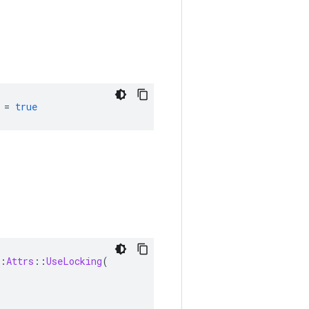
 
=
true
:
Attrs
::
UseLocking
(