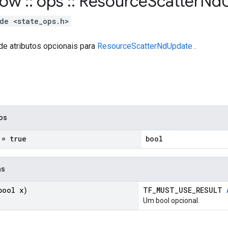
flow
::
ops
::
Resource
Scatter
Nd
de <state_ops.h>
de atributos opcionais para
ResourceScatterNdUpdate
.
cos
= true
bool
as
ool x)
TF_MUST_USE_RESULT
Um bool opcional.