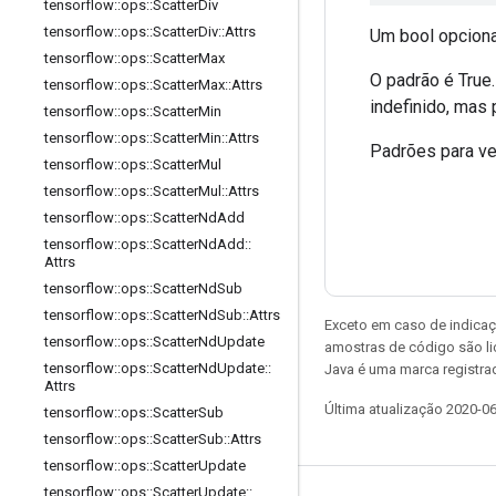
tensorflow
::
ops
::
Scatter
Div
tensorflow
::
ops
::
Scatter
Div
::
Attrs
Um bool opciona
tensorflow
::
ops
::
Scatter
Max
O padrão é True.
tensorflow
::
ops
::
Scatter
Max
::
Attrs
indefinido, mas
tensorflow
::
ops
::
Scatter
Min
tensorflow
::
ops
::
Scatter
Min
::
Attrs
Padrões para ve
tensorflow
::
ops
::
Scatter
Mul
tensorflow
::
ops
::
Scatter
Mul
::
Attrs
tensorflow
::
ops
::
Scatter
Nd
Add
tensorflow
::
ops
::
Scatter
Nd
Add
::
Attrs
tensorflow
::
ops
::
Scatter
Nd
Sub
tensorflow
::
ops
::
Scatter
Nd
Sub
::
Attrs
Exceto em caso de indicaç
tensorflow
::
ops
::
Scatter
Nd
Update
amostras de código são l
tensorflow
::
ops
::
Scatter
Nd
Update
::
Java é uma marca registrad
Attrs
Última atualização 2020-0
tensorflow
::
ops
::
Scatter
Sub
tensorflow
::
ops
::
Scatter
Sub
::
Attrs
tensorflow
::
ops
::
Scatter
Update
tensorflow
::
ops
::
Scatter
Update
::