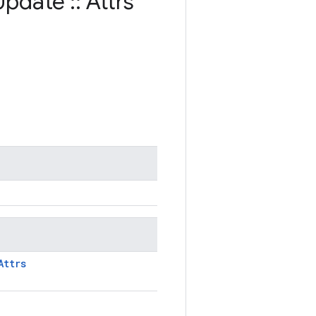
Update
::
Attrs
Attrs