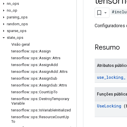
tensor
nn
_
ops
no
_
op
#inclu
parsing
_
ops
random
_
ops
Configuradores 
sparse
_
ops
state
_
ops
Visão geral
Resumo
tensorflow
::
ops
::
Assign
tensorflow
::
ops
::
Assign
::
Attrs
tensorflow
::
ops
::
Assign
Add
Atributos públi
tensorflow
::
ops
::
Assign
Add
::
Attrs
use
_
locking
_
tensorflow
::
ops
::
Assign
Sub
tensorflow
::
ops
::
Assign
Sub
::
Attrs
tensorflow
::
ops
::
Count
Up
To
Funções públic
tensorflow
::
ops
::
Destroy
Temporary
Variable
Use
Locking
(b
tensorflow
::
ops
::
Is
Variable
Initialized
tensorflow
::
ops
::
Resource
Count
Up
To