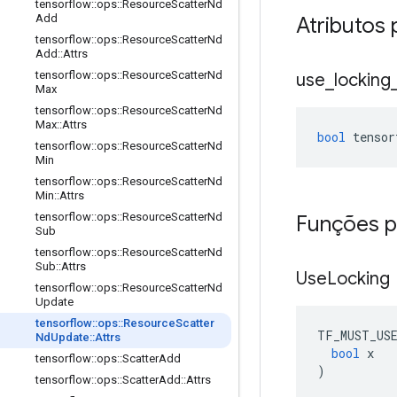
tensorflow
::
ops
::
Resource
Scatter
Nd
Add
Atributos 
tensorflow
::
ops
::
Resource
Scatter
Nd
Add
::
Attrs
tensorflow
::
ops
::
Resource
Scatter
Nd
use
_
locking
Max
tensorflow
::
ops
::
Resource
Scatter
Nd
Max
::
Attrs
bool
 tensor
tensorflow
::
ops
::
Resource
Scatter
Nd
Min
tensorflow
::
ops
::
Resource
Scatter
Nd
Min
::
Attrs
tensorflow
::
ops
::
Resource
Scatter
Nd
Funções p
Sub
tensorflow
::
ops
::
Resource
Scatter
Nd
Sub
::
Attrs
Use
Locking
tensorflow
::
ops
::
Resource
Scatter
Nd
Update
tensorflow
::
ops
::
Resource
Scatter
TF_MUST_US
Nd
Update
::
Attrs
bool
 x
tensorflow
::
ops
::
Scatter
Add
)
tensorflow
::
ops
::
Scatter
Add
::
Attrs