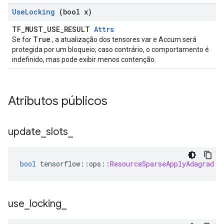
Use
Locking
(bool x)
TF_MUST_USE_RESULT
Attrs
True
Se for
, a atualização dos tensores var e Accum será
protegida por um bloqueio; caso contrário, o comportamento é
indefinido, mas pode exibir menos contenção.
Atributos públicos
update
_
slots
_
bool
 tensorflow
::
ops
::
ResourceSparseApplyAdagrad
::
use
_
locking
_