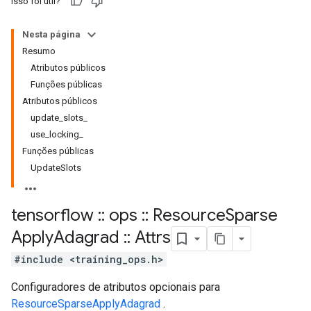
Isso foi útil?
Nesta página
Resumo
Atributos públicos
Funções públicas
Atributos públicos
update_slots_
use_locking_
Funções públicas
UpdateSlots
tensorflow
::
ops
::
Resource
Sparse
Apply
Adagrad
::
Attrs
#include <training_ops.h>
Configuradores de atributos opcionais para
ResourceSparseApplyAdagrad
.