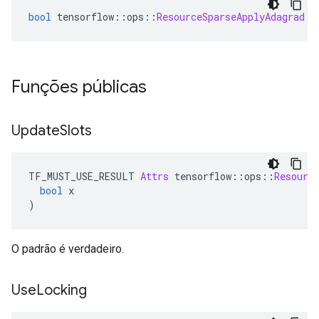
bool
 tensorflow
::
ops
::
ResourceSparseApplyAdagrad
::
Funções públicas
Update
Slots
TF_MUST_USE_RESULT 
Attrs
 tensorflow
::
ops
::
Resourc
bool
 x
)
O padrão é verdadeiro.
Use
Locking