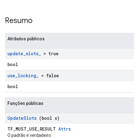
Resumo
Atributos públicos
update
_
slots
_
= true
bool
use
_
locking
_
= false
bool
Funções públicas
Update
Slots
(bool x)
TF_MUST_USE_RESULT
Attrs
O padrão é verdadeiro.