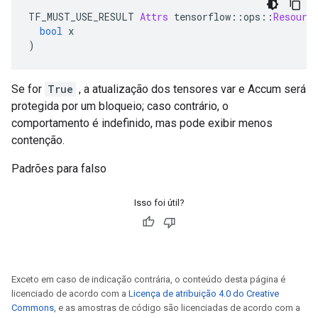
TF_MUST_USE_RESULT 
Attrs
 tensorflow
::
ops
::
Resourc
bool
 x
)
Se for
True
, a atualização dos tensores var e Accum será
protegida por um bloqueio; caso contrário, o
comportamento é indefinido, mas pode exibir menos
contenção.
Padrões para falso
Isso foi útil?
Exceto em caso de indicação contrária, o conteúdo desta página é
licenciado de acordo com a
Licença de atribuição 4.0 do Creative
Commons
, e as amostras de código são licenciadas de acordo com a