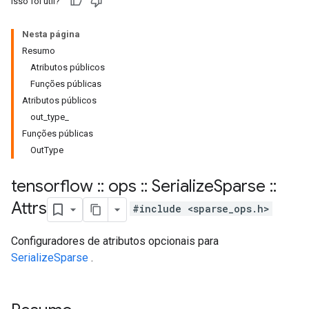
Isso foi útil?
Nesta página
Resumo
Atributos públicos
Funções públicas
Atributos públicos
out_type_
Funções públicas
OutType
tensorflow
::
ops
::
Serialize
Sparse
::
Attrs
#include <sparse_ops.h>
Configuradores de atributos opcionais para
SerializeSparse
.