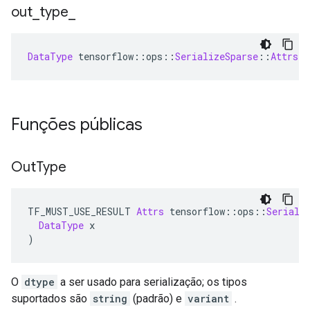
out
_
type
_
DataType
 tensorflow
::
ops
::
SerializeSparse
::
Attrs
:
Funções públicas
Out
Type
TF_MUST_USE_RESULT 
Attrs
 tensorflow
::
ops
::
Seriali
DataType
 x
)
O
dtype
a ser usado para serialização; os tipos
suportados são
string
(padrão) e
variant
.