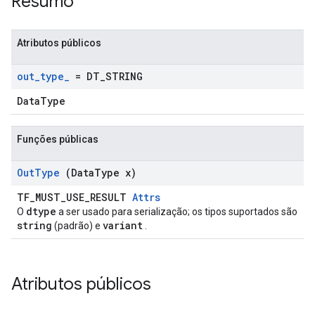
Resumo
Atributos públicos
out
_
type
_
= DT
_
STRING
DataType
Funções públicas
Out
Type
(Data
Type x)
TF_MUST_USE_RESULT
Attrs
dtype
O
a ser usado para serialização; os tipos suportados são
string
variant
(padrão) e
.
Atributos públicos