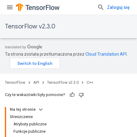
Zaloguj się
TensorFlow v2.3.0
Ta strona została przetłumaczona przez
Cloud Translation API
.
TensorFlow
API
TensorFlow v2.3.0
C++
Czy te wskazówki były pomocne?
Na tej stronie
Streszczenie
Atrybuty publiczne
Funkcje publiczne