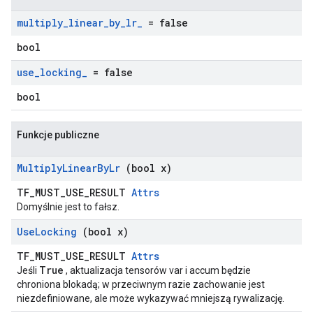
multiply
_
linear
_
by
_
lr
_
= false
bool
use
_
locking
_
= false
bool
Funkcje publiczne
Multiply
Linear
By
Lr
(bool x)
TF_MUST_USE_RESULT
Attrs
Domyślnie jest to fałsz.
Use
Locking
(bool x)
TF_MUST_USE_RESULT
Attrs
True
Jeśli
, aktualizacja tensorów var i accum będzie
chroniona blokadą; w przeciwnym razie zachowanie jest
niezdefiniowane, ale może wykazywać mniejszą rywalizację.