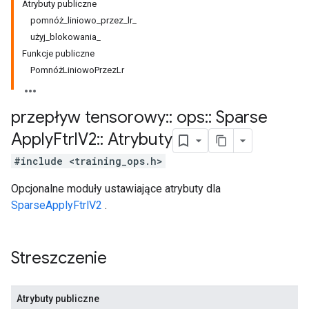
Atrybuty publiczne
pomnóż_liniowo_przez_lr_
użyj_blokowania_
Funkcje publiczne
PomnóżLiniowoPrzezLr
przepływ tensorowy
::
ops
::
Sparse
Apply
Ftrl
V2
::
Atrybuty
#include <training_ops.h>
Opcjonalne moduły ustawiające atrybuty dla
SparseApplyFtrlV2
.
Streszczenie
Atrybuty publiczne