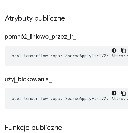
Atrybuty publiczne
pomnóż
_
liniowo
_
przez
_
lr
_
bool tensorflow::ops::SparseApplyFtrlV2::Attrs::mu
użyj
_
blokowania
_
bool tensorflow::ops::SparseApplyFtrlV2::Attrs::us
Funkcje publiczne