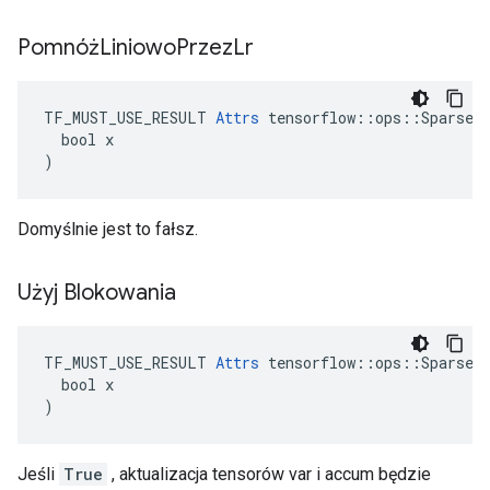
PomnóżLiniowo
Przez
Lr
TF_MUST_USE_RESULT 
Attrs
 tensorflow::ops::SparseAp
  bool x

)
Domyślnie jest to fałsz.
Użyj Blokowania
TF_MUST_USE_RESULT 
Attrs
 tensorflow::ops::SparseAp
  bool x

)
Jeśli
True
, aktualizacja tensorów var i accum będzie