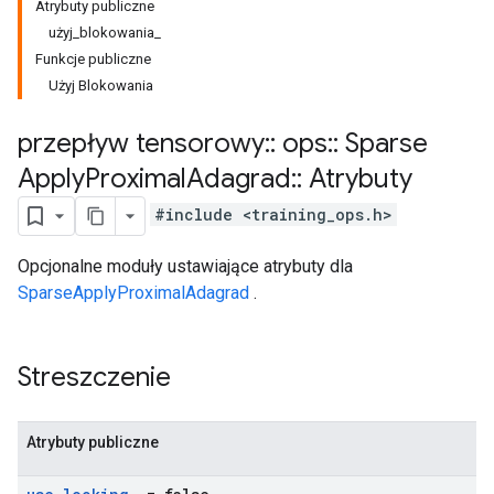
Atrybuty publiczne
użyj_blokowania_
Funkcje publiczne
Użyj Blokowania
przepływ tensorowy
::
ops
::
Sparse
Apply
Proximal
Adagrad
::
Atrybuty
#include <training_ops.h>
Opcjonalne moduły ustawiające atrybuty dla
SparseApplyProximalAdagrad
.
Streszczenie
Atrybuty publiczne