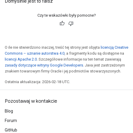
Domyślnie jest to fałsz
Czy te wskazówki były pomocne?
O ile nie stwierdzono inaczej, treść tej strony jest objęta
licencją Creative
Commons – uznanie autorstwa 4.0
, a fragmenty kodu są dostępne na
licencji Apache 2.0
. Szczegółowe informacje na ten temat zawierają
zasady dotyczące witryny Google Developers
. Java jest zastrzeżonym
znakiem towarowym firmy Oracle i jej podmiotów stowarzyszonych.
Ostatnia aktualizacja: 2026-02-18 UTC.
Pozostawaj w kontakcie
Blog
Forum
GitHub