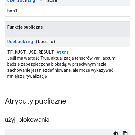
use
_
locking
_
= false
bool
Funkcje publiczne
Use
Locking
(bool x)
TF_MUST_USE_RESULT
Attrs
Jeśli ma wartość True, aktualizacja tensorów var i accum
będzie zabezpieczona blokadą; w przeciwnym razie
zachowanie jest niezdefiniowane, ale może wykazywać
mniejszą rywalizację.
Atrybuty publiczne
użyj
_
blokowania
_