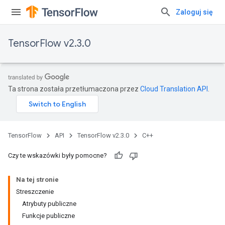
Zaloguj się
TensorFlow v2.3.0
Ta strona została przetłumaczona przez
Cloud Translation API
.
TensorFlow
API
TensorFlow v2.3.0
C++
Czy te wskazówki były pomocne?
Na tej stronie
Streszczenie
Atrybuty publiczne
Funkcje publiczne