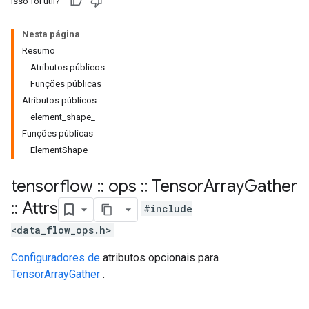
Isso foi útil?
Nesta página
Resumo
Atributos públicos
Funções públicas
Atributos públicos
element_shape_
Funções públicas
ElementShape
tensorflow
::
ops
::
Tensor
Array
Gather
::
Attrs
#include
<data_flow_ops.h>
Configuradores de
atributos opcionais para
TensorArrayGather
.