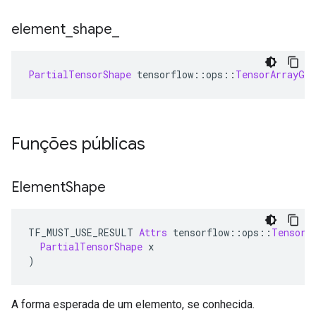
element
_
shape
_
PartialTensorShape
 tensorflow
::
ops
::
TensorArrayGat
Funções públicas
Element
Shape
TF_MUST_USE_RESULT 
Attrs
 tensorflow
::
ops
::
TensorA
PartialTensorShape
 x
)
A forma esperada de um elemento, se conhecida.