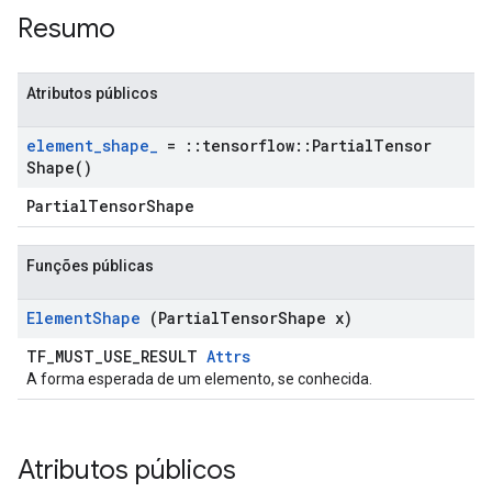
Resumo
Atributos públicos
element
_
shape
_
=
::
tensorflow
::
Partial
Tensor
Shape(
)
PartialTensorShape
Funções públicas
Element
Shape
(Partial
Tensor
Shape x)
TF_MUST_USE_RESULT
Attrs
A forma esperada de um elemento, se conhecida.
Atributos públicos