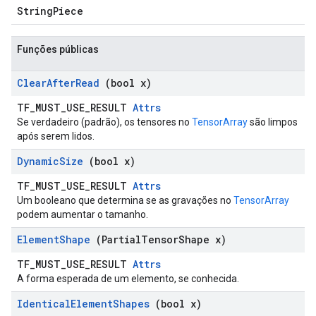
StringPiece
Funções públicas
Clear
After
Read
(bool x)
TF_MUST_USE_RESULT
Attrs
Se verdadeiro (padrão), os tensores no
TensorArray
são limpos
após serem lidos.
Dynamic
Size
(bool x)
TF_MUST_USE_RESULT
Attrs
Um booleano que determina se as gravações no
TensorArray
podem aumentar o tamanho.
Element
Shape
(Partial
Tensor
Shape x)
TF_MUST_USE_RESULT
Attrs
A forma esperada de um elemento, se conhecida.
Identical
Element
Shapes
(bool x)