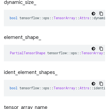
dynamic
_
size
_
bool
 tensorflow
::
ops
::
TensorArray
::
Attrs
::
dynamic
element
_
shape
_
PartialTensorShape
 tensorflow
::
ops
::
TensorArray
::
ident
_
element
_
shapes
_
bool
 tensorflow
::
ops
::
TensorArray
::
Attrs
::
identic
tensor
_
array
_
name
_