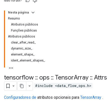
Isso foi útil?
Nesta página
Resumo
Atributos públicos
Funções públicas
Atributos públicos
clear_after_read_
dynamic_size_
element_shape_
ident_element_shapes_
tensorflow
::
ops
::
Tensor
Array
::
Attrs
#include <data_flow_ops.h>
Configuradores de
atributos opcionais para
TensorArray
.