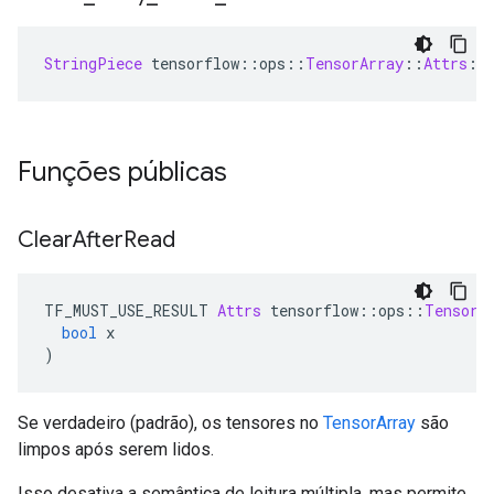
StringPiece
 tensorflow
::
ops
::
TensorArray
::
Attrs
::
Funções públicas
Clear
After
Read
TF_MUST_USE_RESULT 
Attrs
 tensorflow
::
ops
::
TensorA
bool
 x
)
Se verdadeiro (padrão), os tensores no
TensorArray
são
limpos após serem lidos.
Isso desativa a semântica de leitura múltipla, mas permite