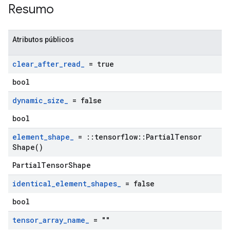
Resumo
Atributos públicos
clear
_
after
_
read
_
= true
bool
dynamic
_
size
_
= false
bool
element
_
shape
_
=
::
tensorflow
::
Partial
Tensor
Shape(
)
PartialTensorShape
identical
_
element
_
shapes
_
= false
bool
tensor
_
array
_
name
_
= ""