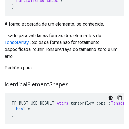
PartialTensorShape
 x
)
A forma esperada de um elemento, se conhecida.
Usado para validar as formas dos elementos do
TensorArray
. Se essa forma não for totalmente
especificada, reunir TensorArrays de tamanho zero é um
erro.
Padrões para
Identical
Element
Shapes
TF_MUST_USE_RESULT 
Attrs
 tensorflow
::
ops
::
TensorA
bool
 x
)