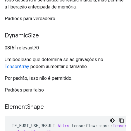
a liberação antecipada de memória.
Padrões para verdadeiro
Dynamic
Size
08f6f relevant70
Um booleano que determina se as gravações no
TensorArray
podem aumentar o tamanho.
Por padrão, isso não é permitido.
Padrões para falso
Element
Shape
TF_MUST_USE_RESULT 
Attrs
 tensorflow
::
ops
::
TensorA