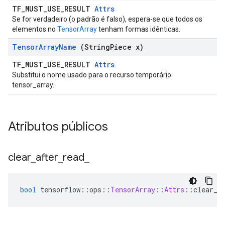
TF_MUST_USE_RESULT
Attrs
Se for verdadeiro (o padrão é falso), espera-se que todos os
elementos no
TensorArray
tenham formas idênticas.
Tensor
Array
Name
(String
Piece x)
TF_MUST_USE_RESULT
Attrs
Substitui o nome usado para o recurso temporário
tensor_array.
Atributos públicos
clear
_
after
_
read
_
bool
 tensorflow
::
ops
::
TensorArray
::
Attrs
::
clear_a