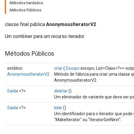
Métodos herdados
Métodos Públicos
classe final pública
AnonymousIteratorV2
Um contêiner para um recurso iterador.
Métodos Públicos
estático
criar
(
Escopo
escopo, List<Class<?>> outp
AnonymousIteratorV2
Método de fábrica para criar uma classe
AnonymousIteratorV2.
Saída
<?>
deletar
()
Um eliminador de variante que deve ser pa
Saída
<?>
lidar
()
Um identificador para o iterador que pod
"MakeIterator" ou "IteratorGetNext".