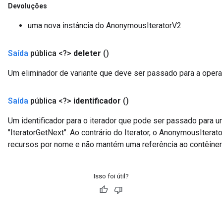
Devoluções
uma nova instância do AnonymousIteratorV2
Saída
pública <?>
deleter
()
Um eliminador de variante que deve ser passado para a operaç
urce
Saída
pública <?>
identificador
()
Op
Um identificador para o iterador que pode ser passado para 
"IteratorGetNext". Ao contrário do Iterator, o AnonymousIter
recursos por nome e não mantém uma referência ao contêiner
Isso foi útil?