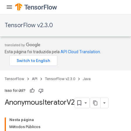
TensorFlow v2.3.0
Esta página foi traduzida pela
API Cloud Translation
.
TensorFlow
API
TensorFlow v2.3.0
Java
Isso foi útil?
Anonymous
Iterator
V2
Nesta página
Métodos Públicos