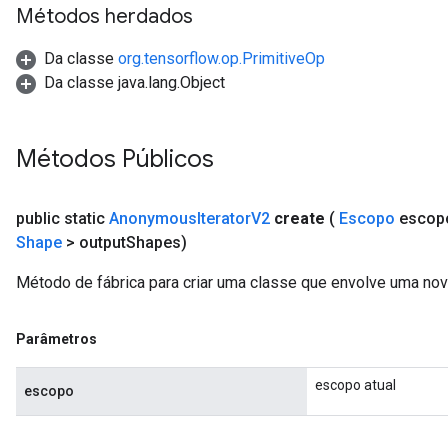
Métodos herdados
Da classe
org.tensorflow.op.PrimitiveOp
Da classe java.lang.Object
Métodos Públicos
public static
Anonymous
Iterator
V2
create
(
Escopo
escop
Shape
> output
Shapes)
Método de fábrica para criar uma classe que envolve uma no
Parâmetros
escopo atual
escopo