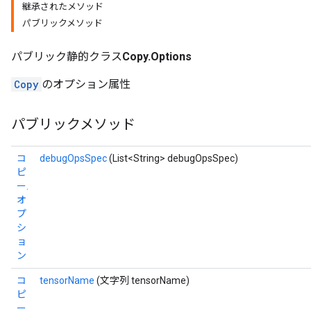
継承されたメソッド
パブリックメソッド
パブリック静的クラス
Copy.Options
Copy
のオプション属性
パブリックメソッド
コ
debugOpsSpec
(List<String> debugOpsSpec)
ピ
ー.
オ
プ
シ
ョ
ン
コ
tensorName
(文字列 tensorName)
ピ
ー.