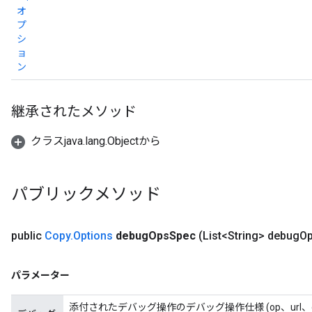
オ
プ
シ
ョ
ン
継承されたメソッド
クラスjava.lang.Objectから
パブリックメソッド
public
Copy
.
Options
debug
Ops
Spec
(List<String> debug
O
パラメーター
添付されたデバッグ操作のデバッグ操作仕様 (op、url、g