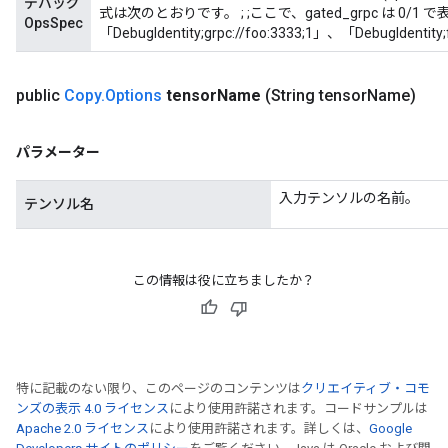
デバッグ
式は次のとおりです。
;
;
ここで、gated_grpc は 0
OpsSpec
「DebugIdentity;grpc://foo:3333;1」、「DebugIdentit
public
Copy
.
Options
tensor
Name
(String tensor
Name)
パラメーター
入力テンソルの名前。
テンソル名
この情報は役に立ちましたか？
tch
特に記載のない限り、このページのコンテンツは
クリエイティブ・コモ
ch
ンズの表示 4.0 ライセンス
により使用許諾されます。コードサンプルは
Apache 2.0 ライセンス
により使用許諾されます。詳しくは、
Google