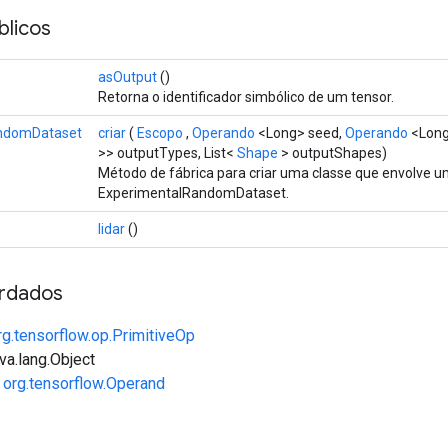
licos
asOutput
()
Retorna o identificador simbólico de um tensor.
ndomDataset
criar
(
Escopo
,
Operando
<Long> seed,
Operando
<Long
>> outputTypes, List<
Shape
> outputShapes)
Método de fábrica para criar uma classe que envolve 
ExperimentalRandomDataset.
lidar
()
rdados
rg.tensorflow.op.PrimitiveOp
va.lang.Object
e
org.tensorflow.Operand