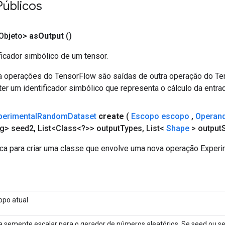
Públicos
Objeto>
as
Output
()
ficador simbólico de um tensor.
a operações do TensorFlow são saídas de outra operação do T
er um identificador simbólico que representa o cálculo da entrad
perimental
Random
Dataset
create
(
Escopo escopo
,
Operan
g> seed2
,
List<Class<?>> output
Types
,
List<
Shape
> output
ca para criar uma classe que envolve uma nova operação Exper
opo atual
 semente escalar para o gerador de números aleatórios. Se seed ou s