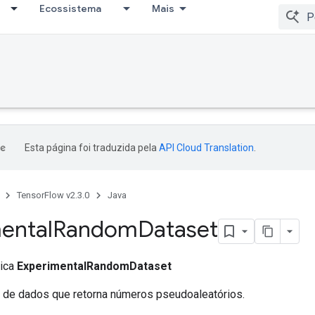
Ecossistema
Mais
Esta página foi traduzida pela
API Cloud Translation
.
TensorFlow v2.3.0
Java
ental
Random
Dataset
lica
ExperimentalRandomDataset
o de dados que retorna números pseudoaleatórios.