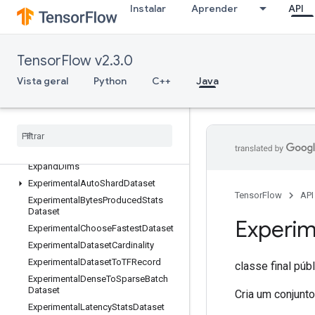
Instalar
Aprender
API
EnqueueTPUEmbeddingIntegerBatch
EnqueueTPUEmbeddingRaggedTensorBatch
EnqueueTPUEmbeddingSparseBatch
TensorFlow v2.3.0
EnqueueTPUEmbeddingSparseTensorBatch
Vista geral
Python
C++
Java
EnsureShape
Enter
Erfinv
Euclidean
Norm
Exit
Expand
Dims
Experimental
Auto
Shard
Dataset
TensorFlow
API
Experimental
Bytes
Produced
Stats
Dataset
Experim
Experimental
Choose
Fastest
Dataset
Experimental
Dataset
Cardinality
Experimental
Dataset
To
TFRecord
classe final púb
Experimental
Dense
To
Sparse
Batch
Dataset
Cria um conjunt
Experimental
Latency
Stats
Dataset