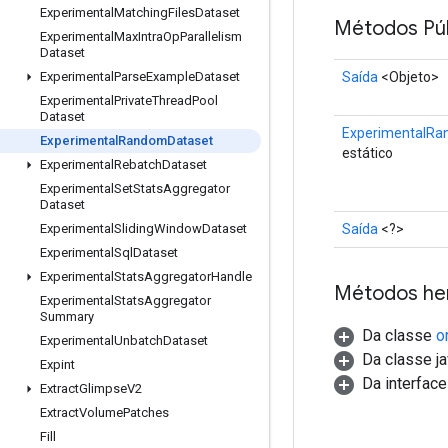
Experimental
Matching
Files
Dataset
Métodos Púb
Experimental
Max
Intra
Op
Parallelism
Dataset
Saída
<Objeto>
Experimental
Parse
Example
Dataset
Experimental
Private
Thread
Pool
Dataset
ExperimentalRa
Experimental
Random
Dataset
estático
Experimental
Rebatch
Dataset
Experimental
Set
Stats
Aggregator
Dataset
Saída
<?>
Experimental
Sliding
Window
Dataset
Experimental
Sql
Dataset
Experimental
Stats
Aggregator
Handle
Métodos he
Experimental
Stats
Aggregator
Summary
Da classe
o
Experimental
Unbatch
Dataset
Da classe ja
Expint
Da interfac
Extract
Glimpse
V2
Extract
Volume
Patches
Fill