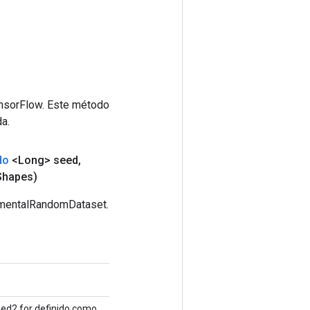
ensorFlow. Este método
a.
do
<Long> seed
,
Shapes)
imentalRandomDataset.
eed2 for definido como