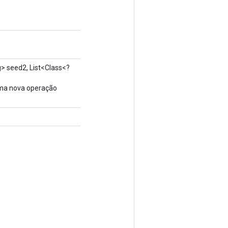
> seed2, List<Class<?
uma nova operação