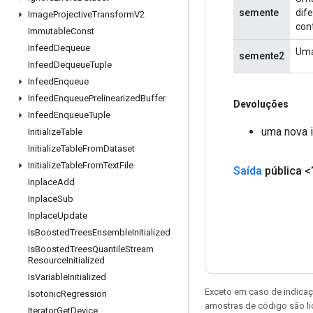
semente
dif
Image
Projective
Transform
V2
con
Immutable
Const
Infeed
Dequeue
Uma
semente2
Infeed
Dequeue
Tuple
Infeed
Enqueue
Infeed
Enqueue
Prelinearized
Buffer
Devoluções
Infeed
Enqueue
Tuple
uma nova 
Initialize
Table
Initialize
Table
From
Dataset
Initialize
Table
From
Text
File
Saída
pública <
Inplace
Add
Inplace
Sub
Inplace
Update
Is
Boosted
Trees
Ensemble
Initialized
Is
Boosted
Trees
Quantile
Stream
Resource
Initialized
Is
Variable
Initialized
Exceto em caso de indicaç
Isotonic
Regression
amostras de código são l
Iterator
Get
Device