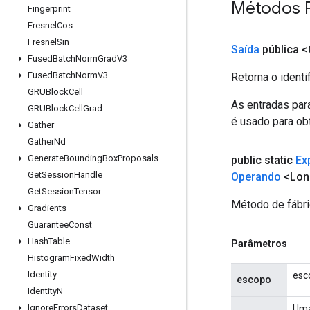
Métodos 
Fingerprint
Fresnel
Cos
Fresnel
Sin
Saída
pública <
Fused
Batch
Norm
Grad
V3
Fused
Batch
Norm
V3
Retorna o identi
GRUBlock
Cell
As entradas par
GRUBlock
Cell
Grad
é usado para obt
Gather
Gather
Nd
Generate
Bounding
Box
Proposals
public static
Ex
Get
Session
Handle
Operando
<Lon
Get
Session
Tensor
Método de fábri
Gradients
Guarantee
Const
Hash
Table
Parâmetros
Histogram
Fixed
Width
Identity
esc
escopo
Identity
N
Ignore
Errors
Dataset
Uma