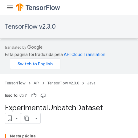
TensorFlow v2.3.0
Esta página foi traduzida pela
API Cloud Translation
.
TensorFlow
API
TensorFlow v2.3.0
Java
Isso foi útil?
Experimental
Unbatch
Dataset
Nesta página