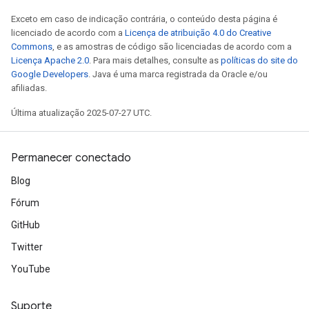
Exceto em caso de indicação contrária, o conteúdo desta página é
adAccumDebug
licenciado de acordo com a
Licença de atribuição 4.0 do Creative
rameters
Commons
, e as amostras de código são licenciadas de acordo com a
rs
Licença Apache 2.0
. Para mais detalhes, consulte as
políticas do site do
Google Developers
. Java é uma marca registrada da Oracle e/ou
rsGradAccumDebug
afiliadas.
ameters
rametersGradAccumDebug
Última atualização 2025-07-27 UTC.
ers
tersGradAccumDebug
Permanecer conectado
sGradAccumDebug
Blog
escentParameters
Fórum
DescentParametersGradAccumDebug
GitHub
Twitter
YouTube
Suporte