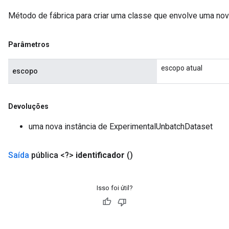
Método de fábrica para criar uma classe que envolve uma no
Parâmetros
escopo atual
escopo
Devoluções
uma nova instância de ExperimentalUnbatchDataset
Saída
pública <?>
identificador
()
adAccumDebug
sGradAccumDebug
Isso foi útil?
sGradAccumDebug
rameters