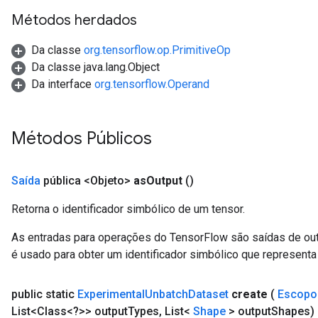
Métodos herdados
Da classe
org.tensorflow.op.PrimitiveOp
Da classe java.lang.Object
Da interface
org.tensorflow.Operand
Métodos Públicos
Saída
pública <Objeto>
as
Output
()
Retorna o identificador simbólico de um tensor.
As entradas para operações do TensorFlow são saídas de ou
é usado para obter um identificador simbólico que representa 
public static
Experimental
Unbatch
Dataset
create
(
Escopo
List<Class<?>> output
Types
,
List<
Shape
> output
Shapes)