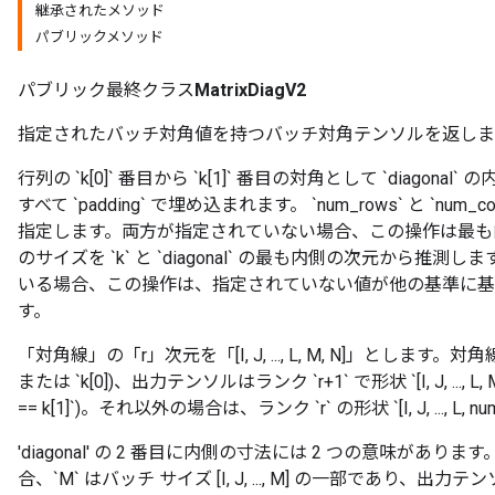
継承されたメソッド
パブリックメソッド
パブリック最終クラス
MatrixDiagV2
指定されたバッチ対角値を持つバッチ対角テンソルを返しま
行列の `k[0]` 番目から `k[1]` 番目の対角として `diag
すべて `padding` で埋め込まれます。 `num_rows` と `
指定します。両方が指定されていない場合、この操作は最も
のサイズを `k` と `diagonal` の最も内側の次元から推
いる場合、この操作は、指定されていない値が他の基準に基
す。
「対角線」の「r」次元を「[I, J, ..., L, M, N]」とします。
または `k[0])、出力テンソルはランク `r+1` で形状 `[I, J, ..., L, 
== k[1]`)。それ以外の場合は、ランク `r` の形状 `[I, J, ..., L, n
'diagonal' の 2 番目に内側の寸法には 2 つの意味があります。 `k
合、`M` はバッチ サイズ [I, J, ..., M] の一部であり