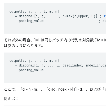
output
[
i
,
j
,
...,
l
,
m
,
n
]
=
diagonal
[
i
,
j
,
...,
l
,
n
-
max
(
d_upper
,
0
)
]
;
i
padding_value
;
o
それ以外の場合、`M` は同じバッチ内の行列の対角数 (`M = k[1
は次のようになります。
output
[
i
,
j
,
...,
l
,
m
,
n
]
=
diagonal
[
i
,
j
,
...,
l
,
diag_index
,
index_in_d
padding_value
ここで、「d = n - m」、「diag_index = k[1] - d」、および「inde
例えば：