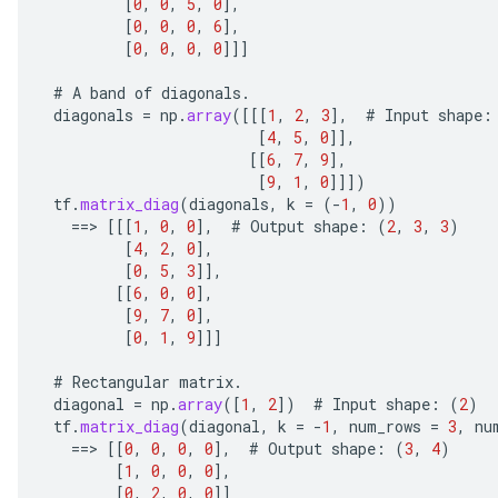
[
0
,
0
,
5
,
0
]
,
[
0
,
0
,
0
,
6
]
,
e
[
0
,
0
,
0
,
0
]]]
#
A
band
of
diagonals
.
diagonals
=
np
.
array
(
[[[
1
,
2
,
3
]
,
#
Input
shape
:
[
4
,
5
,
0
]]
,
[[
6
,
7
,
9
]
,
quantize
[
9
,
1
,
0
]]]
)
e
tf
.
matrix_diag
(
diagonals
,
k
=
(
-
1
,
0
))
dReluAndRequantize
==
>
[[[
1
,
0
,
0
]
,
#
Output
shape
:
(
2
,
3
,
3
)
[
4
,
2
,
0
]
,
ndRequantize
[
0
,
5
,
3
]]
,
[[
6
,
0
,
0
]
,
[
9
,
7
,
0
]
,
[
0
,
1
,
9
]]]
Relu
ReluAndRequantize
#
Rectangular
matrix
.
diagonal
=
np
.
array
(
[
1
,
2
]
)
#
Input
shape
:
(
2
)
tf
.
matrix_diag
(
diagonal
,
k
=
-
1
,
num_rows
=
3
,
nu
e
==
>
[[
0
,
0
,
0
,
0
]
,
#
Output
shape
:
(
3
,
4
)
[
1
,
0
,
0
,
0
]
,
quantize
[
0
,
2
,
0
,
0
]]