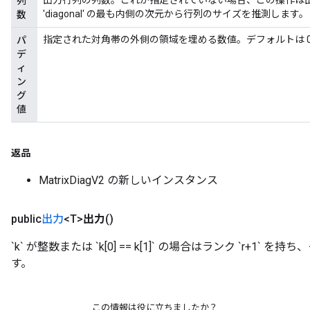
出力行列の列数。これが指定されていない場合、この操作は出
列
'diagonal' の最も内側の次元から行列のサイズを推測します。
数
指定された対角帯の外側の領域を埋める数値。デフォルトは 0
パ
デ
ィ
ン
グ
値
sGradAccumDebug
rs
返品
tersGradAccumDebug
MatrixDiagV2 の新しいインスタンス
rs
ersGradAccumDebug
Parameters
public
出力
<T>
出力
()
`k` が整数または `k[0] == k[1]` の場合はランク `r+1`
GradAccumDebug
す。
Parameters
ters
etersGradAccumDebug
この情報は役に立ちましたか？