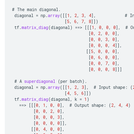
#
The
main
diagonal
.
diagonal
=
np
.
array
(
[[
1
,
2
,
3
,
4
]
,
#
I
[
5
,
6
,
7
,
8
]]
)
tf
.
matrix_diag
(
diagonal
)
==
>
[[[
1
,
0
,
0
,
0
]
,
#
O
[
0
,
2
,
0
,
0
]
,
[
0
,
0
,
3
,
0
]
,
[
0
,
0
,
0
,
4
]]
,
[[
5
,
0
,
0
,
0
]
,
[
0
,
6
,
0
,
0
]
,
[
0
,
0
,
7
,
0
]
,
[
0
,
0
,
0
,
8
]]]
#
A
superdiagonal
(
per
batch
).
diagonal
=
np
.
array
(
[[
1
,
2
,
3
]
,
#
Input
shape
:
(
[
4
,
5
,
6
]]
)
tf
.
matrix_diag
(
diagonal
,
k
=
1
)
==
>
[[[
0
,
1
,
0
,
0
]
,
#
Output
shape
:
(
2
,
4
,
4
)
[
0
,
0
,
2
,
0
]
,
[
0
,
0
,
0
,
3
]
,
[
0
,
0
,
0
,
0
]]
,
[[
0
,
4
,
0
,
0
]
,