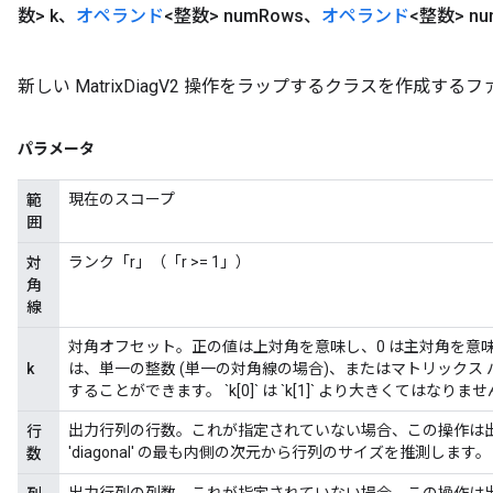
数> k、
オペランド
<整数> num
Rows、
オペランド
<整数> nu
新しい MatrixDiagV2 操作をラップするクラスを作成する
パラメータ
現在のスコープ
範
囲
ランク「r」（「r >= 1」）
対
角
線
対角オフセット。正の値は上対角を意味し、0 は主対角を意味
k
は、単一の整数 (単一の対角線の場合)、またはマトリックス
することができます。 `k[0]` は `k[1]` より大きくてはなりま
出力行列の行数。これが指定されていない場合、この操作は出
行
'diagonal' の最も内側の次元から行列のサイズを推測します。
数