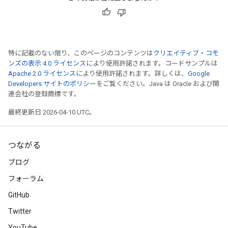
arameters
dParametersGradAccumDebug
meters
ametersGradAccumDebug
ers
特に記載のない限り、このページのコンテンツは
クリエイティブ・コモ
ンズの表示 4.0 ライセンス
により使用許諾されます。コードサンプルは
tersGradAccumDebug
Apache 2.0 ライセンス
により使用許諾されます。詳しくは、
Google
ntDescentParameters
Developers サイトのポリシー
をご覧ください。Java は Oracle および関
entDescentParametersGradAccumDebug
連会社の登録商標です。
最終更新日 2026-04-10 UTC。
つながる
ブログ
フォーラム
GitHub
Twitter
YouTube