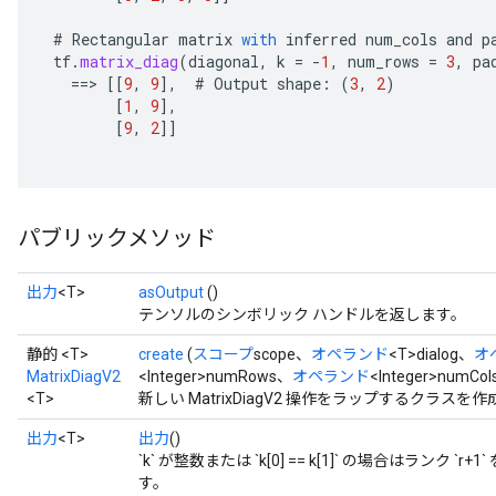
e
#
Rectangular
matrix
with
inferred
num_cols
and
p
tf
.
matrix_diag
(
diagonal
,
k
=
-
1
,
num_rows
=
3
,
pa
==
>
[[
9
,
9
]
,
#
Output
shape
:
(
3
,
2
)
[
1
,
9
]
,
[
9
,
2
]]
パブリックメソッド
出力
<T>
asOutput
()
テンソルのシンボリック ハンドルを返します。
静的 <T>
create
(
スコープ
scope、
オペランド
<T>dialog、
オ
MatrixDiagV2
<Integer>numRows、
オペランド
<Integer>numCo
<T>
新しい MatrixDiagV2 操作をラップするクラス
出力
<T>
出力
()
`k` が整数または `k[0] == k[1]` の場合はランク 
す。