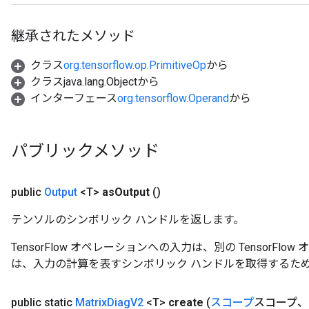
継承されたメソッド
クラス
org.tensorflow.op.PrimitiveOp
から
クラスjava.lang.Objectから
インターフェース
org.tensorflow.Operand
から
パブリックメソッド
public
Output
<T>
as
Output
()
テンソルのシンボリック ハンドルを返します。
TensorFlow オペレーションへの入力は、別の TensorF
は、入力の計算を表すシンボリック ハンドルを取得するた
public static
Matrix
Diag
V2
<T>
create
(
スコープ
スコープ、