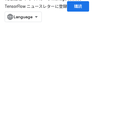
購読
TensorFlow ニュースレターに登録
sGradAccumDebug
rs
tersGradAccumDebug
rs
ersGradAccumDebug
Parameters
GradAccumDebug
Parameters
ters
etersGradAccumDebug
arameters
dParametersGradAccumDebug
meters
ametersGradAccumDebug
ers
tersGradAccumDebug