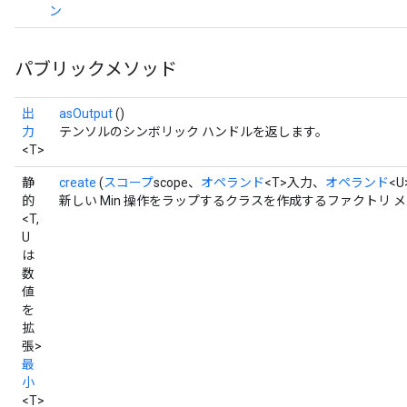
ン
パブリックメソッド
出
asOutput
()
力
テンソルのシンボリック ハンドルを返します。
<T>
静
create
(
スコープ
scope、
オペランド
<T>入力、
オペランド
<
的
新しい Min 操作をラップするクラスを作成するファクトリ 
<T,
U
は
数
値
を
拡
張>
最
小
<T>