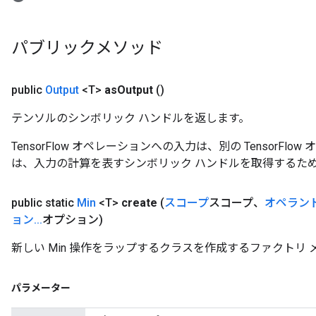
e
dReluAndRequantize
パブリックメソッド
ndRequantize
public
Output
<T>
as
Output
()
テンソルのシンボリック ハンドルを返します。
Relu
ReluAndRequantize
TensorFlow オペレーションへの入力は、別の TensorF
は、入力の計算を表すシンボリック ハンドルを取得するた
e
public static
Min
<T>
create
(
スコープ
スコープ、
オペラン
quantize
ョン
.
.
.
オプション)
e
新しい Min 操作をラップするクラスを作成するファクトリ 
パラメーター