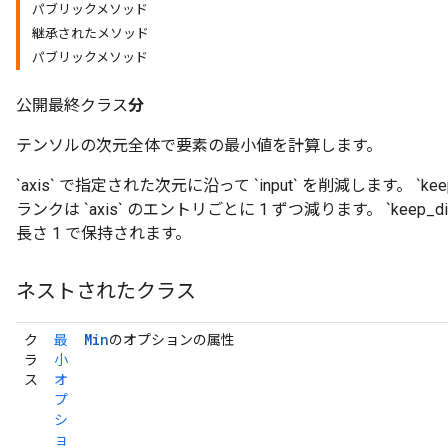
パブリックメソッド
継承されたメソッド
パブリックメソッド
公開最終クラス
分
テンソルの次元全体で要素の最小値を計算します。
`axis` で指定された次元に沿って `input` を削減します。 `ke
ランクは `axis` のエントリごとに 1 ずつ減ります。 `keep_
長さ 1 で保持されます。
ネストされたクラス
Min
ク
最
のオプションの属性
ラ
小
ス
オ
プ
シ
ョ