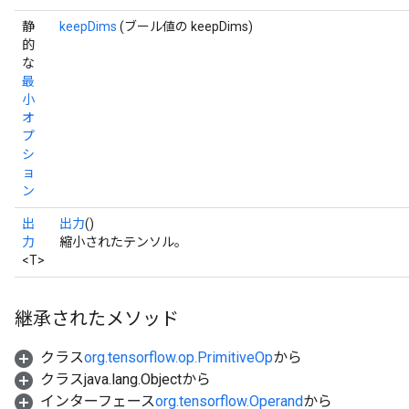
静
keepDims
(ブール値の keepDims)
的
な
最
小
オ
プ
シ
ョ
ン
出
出力
()
力
縮小されたテンソル。
<T>
e
継承されたメソッド
クラス
org.tensorflow.op.PrimitiveOp
から
クラスjava.lang.Objectから
インターフェース
org.tensorflow.Operand
から
quantize