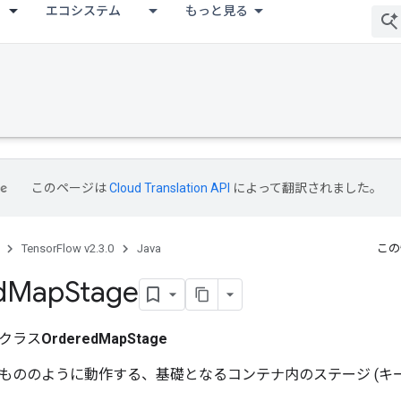
エコシステム
もっと見る
このページは
Cloud Translation API
によって翻訳されました。
TensorFlow v2.3.0
Java
この
d
Map
Stage
クラス
OrderedMapStage
もののように動作する、基礎となるコンテナ内のステージ (キー