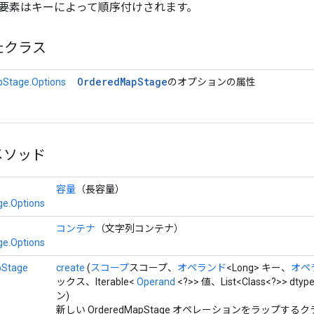
要素はキーによって順序付けされます。
たクラス
Ordered
Map
Stage
Stage.Options
のオプションの属性
メソッド
容量
（長容量）
e.Options
コンテナ
（文字列コンテナ）
e.Options
pStage
create
(
スコープ
スコープ、
オペランド
<Long> キー、
オペ
ックス、Iterable<
Operand
<?>> 値、List<Class<?>> dty
ン)
新しい OrderedMapStage オペレーションをラップす