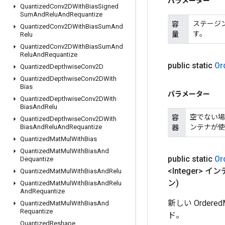
パラメーター
Quantized
Conv2DWith
Bias
Signed
Sum
And
Relu
And
Requantize
ステージ
容
Quantized
Conv2DWith
Bias
Sum
And
す。
量
Relu
Quantized
Conv2DWith
Bias
Sum
And
Relu
And
Requantize
public static
Or
Quantized
Depthwise
Conv2D
Quantized
Depthwise
Conv2DWith
Bias
パラメーター
Quantized
Depthwise
Conv2DWith
Bias
And
Relu
空でない場
容
Quantized
Depthwise
Conv2DWith
ンテナが使
Bias
And
Relu
And
Requantize
器
Quantized
Mat
Mul
With
Bias
Quantized
Mat
Mul
With
Bias
And
public static
Or
Dequantize
<Integer> イ
Quantized
Mat
Mul
With
Bias
And
Relu
ン)
Quantized
Mat
Mul
With
Bias
And
Relu
And
Requantize
新しい Orde
Quantized
Mat
Mul
With
Bias
And
Requantize
ド。
Quantized
Reshape