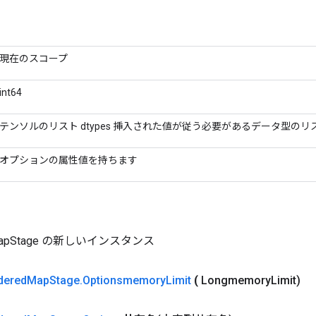
現在のスコープ
int64
テンソルのリスト dtypes 挿入された値が従う必要があるデータ型のリ
オプションの属性値を持ちます
dMapStage の新しいインスタンス
dered
Map
Stage
.
Optionsmemory
Limit
(
Longmemory
Limit)