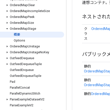
連想コンテナ。
Ordered
Map
Clear
Ordered
Map
Incomplete
Size
ネストされ
Ordered
Map
Peek
Ordered
Map
Size
ク
OrderedMap
Ordered
Map
Stage
ラ
概要
ス
Options
Ordered
Map
Unstage
Ordered
Map
Unstage
No
Key
パブリック
Outfeed
Dequeue
Outfeed
Dequeue
Tuple
静的
Outfeed
Enqueue
OrderedMapStag
Outfeed
Enqueue
Tuple
静的
Pad
OrderedMapStag
Parallel
Concat
Parallel
Dynamic
Stitch
静的
OrderedMa
Parse
Example
Dataset
V2
Parse
Example
V2