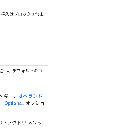
の挿入はブロックされま
合は、デフォルトのコ
g> キー、
オペランド
s、
Options
.
.
.
オプショ
めのファクトリ メソッ