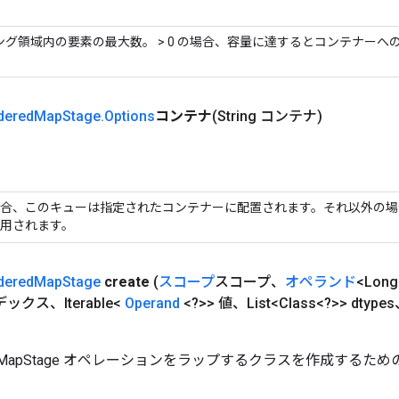
ング領域内の要素の最大数。 > 0 の場合、容量に達するとコンテナーへ
dered
Map
Stage
.
Options
コンテナ
(String コンテナ)
合、このキューは指定されたコンテナーに配置されます。それ以外の場
用されます。
dered
Map
Stage
create
(
スコープ
スコープ、
オペランド
<Lon
ンデックス、Iterable<
Operand
<?>> 値、List<Class<?>> dtype
redMapStage オペレーションをラップするクラスを作成するた