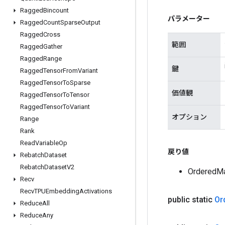
Ragged
Bincount
パラメーター
Ragged
Count
Sparse
Output
Ragged
Cross
範囲
Ragged
Gather
Ragged
Range
鍵
Ragged
Tensor
From
Variant
Ragged
Tensor
To
Sparse
価値観
Ragged
Tensor
To
Tensor
Ragged
Tensor
To
Variant
オプション
Range
Rank
Read
Variable
Op
戻り値
Rebatch
Dataset
Rebatch
Dataset
V2
Ordere
Recv
Recv
TPUEmbedding
Activations
public static
Or
Reduce
All
Reduce
Any