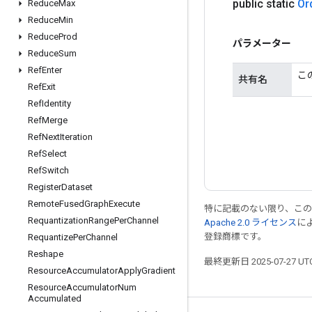
public static
Or
Reduce
Max
Reduce
Min
Reduce
Prod
パラメーター
Reduce
Sum
Ref
Enter
こ
共有名
Ref
Exit
Ref
Identity
Ref
Merge
Ref
Next
Iteration
Ref
Select
Ref
Switch
Register
Dataset
Remote
Fused
Graph
Execute
特に記載のない限り、こ
Requantization
Range
Per
Channel
Apache 2.0 ライセンス
に
登録商標です。
Requantize
Per
Channel
Reshape
最終更新日 2025-07-27 U
Resource
Accumulator
Apply
Gradient
Resource
Accumulator
Num
Accumulated