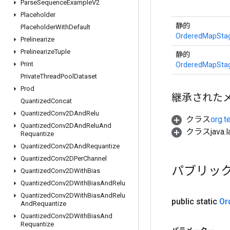
Parse
Sequence
Example
V2
Placeholder
静的
Placeholder
With
Default
OrderedMapStag
Prelinearize
Prelinearize
Tuple
静的
Print
OrderedMapStag
Private
Thread
Pool
Dataset
Prod
継承された
Quantized
Concat
Quantized
Conv2DAnd
Relu
クラス
org.t
Quantized
Conv2DAnd
Relu
And
クラスjava.l
Requantize
Quantized
Conv2DAnd
Requantize
Quantized
Conv2DPer
Channel
パブリッ
Quantized
Conv2DWith
Bias
Quantized
Conv2DWith
Bias
And
Relu
Quantized
Conv2DWith
Bias
And
Relu
public static
Or
And
Requantize
Quantized
Conv2DWith
Bias
And
Requantize