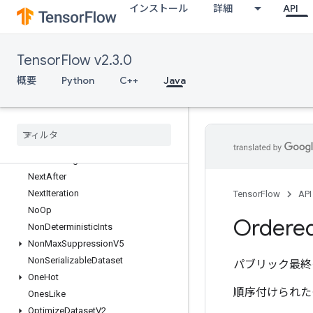
インストール
詳細
API
MutableDenseHashTable
MutableHashTable
MutableHashTableOfTensors
TensorFlow v2.3.0
Mutex
MutexLock
概要
Python
C++
Java
NcclAllReduce
Nccl
Broadcast
Nccl
Reduce
Ndtri
Nearest
Neighbors
Next
After
Next
Iteration
TensorFlow
API
No
Op
Ordere
Non
Deterministic
Ints
Non
Max
Suppression
V5
Non
Serializable
Dataset
パブリック最終
One
Hot
順序付けられた
Ones
Like
Optimize
Dataset
V2