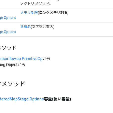
ァクトリ メソッド。
メモリ制限
(ロングメモリ制限)
e.Options
共有名
(文字列共有名)
e.Options
メソッド
ensorflow.op.PrimitiveOp
から
ang.Objectから
クメソッド
dered
Map
Stage
.
Options
容量
(長い容量)