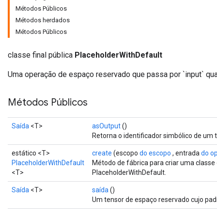
Métodos Públicos
Métodos herdados
Métodos Públicos
classe final pública
PlaceholderWithDefault
Uma operação de espaço reservado que passa por `input` qua
e
Métodos Públicos
Saída
<T>
asOutput
()
Retorna o identificador simbólico de um 
quantize
estático <T>
create
(escopo
do escopo
, entrada
do o
e
PlaceholderWithDefault
Método de fábrica para criar uma class
<T>
PlaceholderWithDefault.
dReluAndRequantize
Saída
<T>
saída
()
ndRequantize
Um tensor de espaço reservado cujo padrã