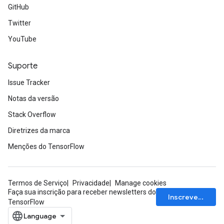
GitHub
Twitter
YouTube
Suporte
Issue Tracker
Notas da versão
Stack Overflow
Diretrizes da marca
Menções do TensorFlow
sGradAccumDebug
Termos de Serviço
Privacidade
Manage cookies
rs
Faça sua inscrição para receber newsletters do
Inscrever-se
TensorFlow
tersGradAccumDebug
rs