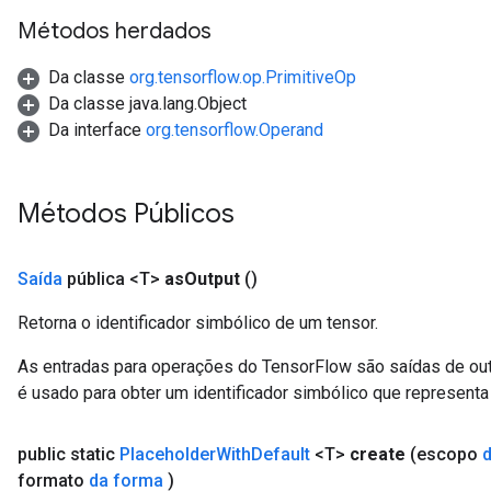
Métodos herdados
Relu
ReluAndRequantize
Da classe
org.tensorflow.op.PrimitiveOp
Da classe java.lang.Object
e
Da interface
org.tensorflow.Operand
quantize
e
Métodos Públicos
Saída
pública <T>
as
Output
()
Retorna o identificador simbólico de um tensor.
As entradas para operações do TensorFlow são saídas de ou
é usado para obter um identificador simbólico que representa 
public static
Placeholder
With
Default
<T>
create
(escopo
formato
da forma
)