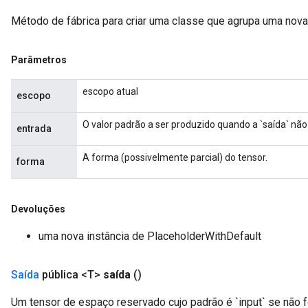
Método de fábrica para criar uma classe que agrupa uma nov
Parâmetros
escopo atual
escopo
O valor padrão a ser produzido quando a `saída` não
entrada
A forma (possivelmente parcial) do tensor.
forma
Devoluções
uma nova instância de PlaceholderWithDefault
Saída
pública <T>
saída
()
Um tensor de espaço reservado cujo padrão é `input` se não f