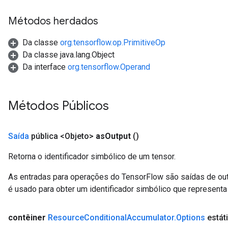
ntDescentParameters
Métodos herdados
entDescentParametersGradAccumDebug
Da classe
org.tensorflow.op.PrimitiveOp
Da classe java.lang.Object
Da interface
org.tensorflow.Operand
Métodos Públicos
Saída
pública <Objeto>
as
Output
()
Retorna o identificador simbólico de um tensor.
As entradas para operações do TensorFlow são saídas de ou
é usado para obter um identificador simbólico que representa 
contêiner
Resource
Conditional
Accumulator
.
Options
estát