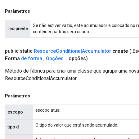
Parâmetros
Se não estiver vazio, este acumulador é colocado no r
recipiente
contêiner padrão será usado.
public static
Resource
Conditional
Accumulator
create
( E
Forma
de forma
,
Opções
.
.
.
opções)
Método de fábrica para criar uma classe que agrupa uma nov
ResourceConditionalAccumulator.
Parâmetros
escopo atual
escopo
O tipo do valor que está sendo acumulado.
tipo d