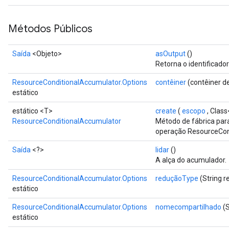
Métodos Públicos
sGradAccumDebug
rs
tersGradAccumDebug
Saída
<Objeto>
asOutput
()
Retorna o identificado
rs
ersGradAccumDebug
ResourceConditionalAccumulator.Options
contêiner
(contêiner de
Parameters
estático
estático <T>
create
(
escopo
, Clas
GradAccumDebug
ResourceConditionalAccumulator
Método de fábrica par
Parameters
operação ResourceCon
ters
Saída
<?>
lidar
()
etersGradAccumDebug
A alça do acumulador.
arameters
dParametersGradAccumDebug
ResourceConditionalAccumulator.Options
reduçãoType
(String 
meters
estático
ametersGradAccumDebug
ResourceConditionalAccumulator.Options
nomecompartilhado
(S
ers
estático
tersGradAccumDebug