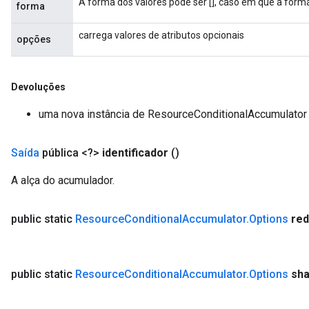
A forma dos valores pode ser [], caso em que a form
forma
carrega valores de atributos opcionais
opções
Devoluções
uma nova instância de ResourceConditionalAccumulator
Saída
pública <?>
identificador
()
A alça do acumulador.
public static
Resource
Conditional
Accumulator
.
Options
re
public static
Resource
Conditional
Accumulator
.
Options
sh